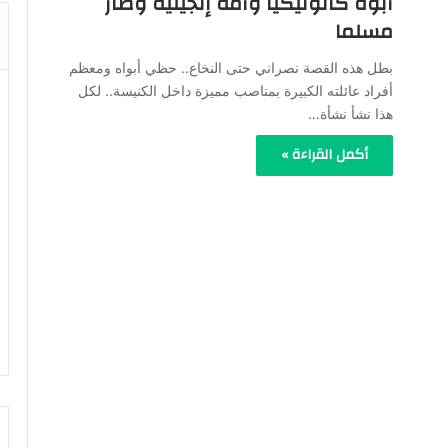
أبوه كاثوليكيا وأمه إنجيلية وصار
مسلما
بطل هذه القصة نصراني حتى النخاع.. حظي أبواه ومعظم
أفراد عائلته الكبيرة بمناصب مميزة داخل الكنيسة.. لكل
هذا نشأ نشأة…
أكمل القراءة »