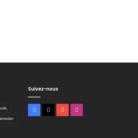
Suivez-nous
tude,
Facebook
X
YouTube
Instagram
ramadan