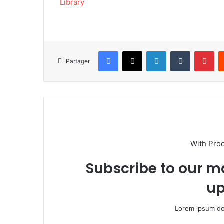
Facebook
X
Linkedin
Tumblr
Pinterest
Partager
With Pro
Subscribe to our ma
up
Lorem ipsum dol