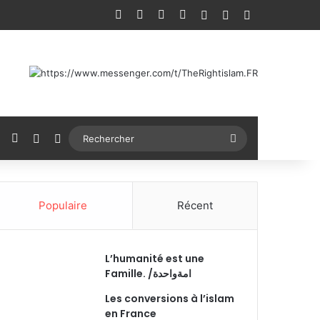
Facebook
X
YouTube
Instagram
Connexion
Article Aléatoire
Sidebar (barr
ok
YouTube
Instagram
Article Aléatoire
Switch skin
Rechercher
Populaire
Récent
L’humanité est une
Famille. /امةواحدة
Les conversions à l’islam
en France