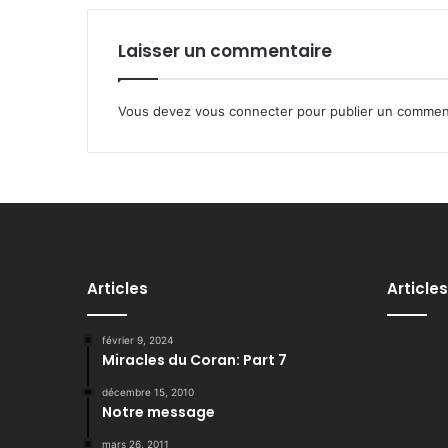
i
l
Laisser un commentaire
Vous devez
vous connecter
pour publier un commen
Articles
Articles
février 9, 2024
Miracles du Coran: Part 7
décembre 15, 2010
Notre message
mars 26, 2011