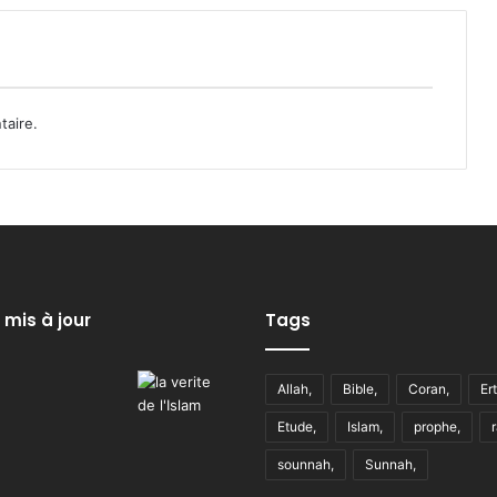
taire.
 mis à jour
Tags
Allah,
Bible,
Coran,
Er
Etude,
Islam,
prophe,
sounnah,
Sunnah,