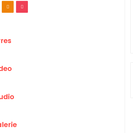
ontakte
Odnoklassniki
Pocket
vres
ideo
udio
lerie