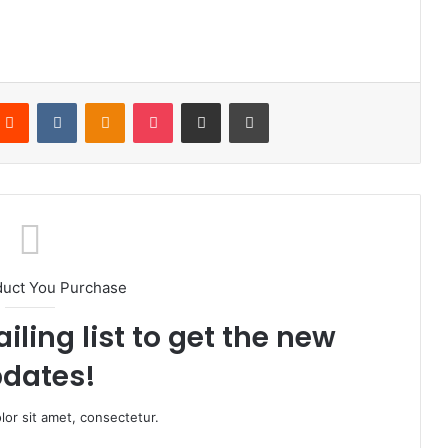
Reddit
VKontakte
Odnoklassniki
Pocket
Partager par email
Imprimer
duct You Purchase
iling list to get the new
dates!
or sit amet, consectetur.