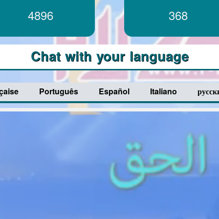
5200
368
Chat with your language
çaise
Português
Español
Italiano
русск