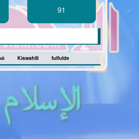
91
ий
Kiswahili
fulfulde