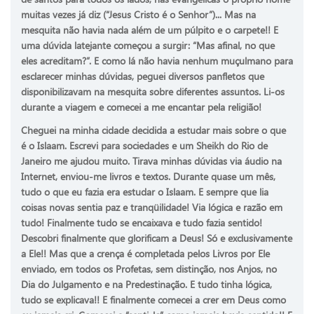
muitas vezes já diz (“Jesus Cristo é o Senhor”)... Mas na
mesquita não havia nada além de um púlpito e o carpete!! E
uma dúvida latejante começou a surgir: “Mas afinal, no que
eles acreditam?”. E como lá não havia nenhum muçulmano para
esclarecer minhas dúvidas, peguei diversos panfletos que
disponibilizavam na mesquita sobre diferentes assuntos. Li-os
durante a viagem e comecei a me encantar pela religião!
Cheguei na minha cidade decidida a estudar mais sobre o que
é o Islaam. Escrevi para sociedades e um Sheikh do Rio de
Janeiro me ajudou muito. Tirava minhas dúvidas via áudio na
Internet, enviou-me livros e textos. Durante quase um mês,
tudo o que eu fazia era estudar o Islaam. E sempre que lia
coisas novas sentia paz e tranqüilidade! Via lógica e razão em
tudo! Finalmente tudo se encaixava e tudo fazia sentido!
Descobri finalmente que glorificam a Deus! Só e exclusivamente
a Ele!! Mas que a crença é completada pelos Livros por Ele
enviado, em todos os Profetas, sem distinção, nos Anjos, no
Dia do Julgamento e na Predestinação. E tudo tinha lógica,
tudo se explicava!! E finalmente comecei a crer em Deus como