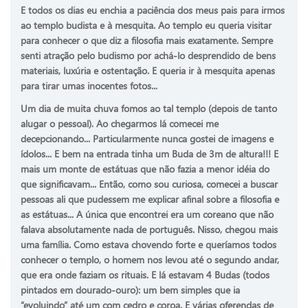
E todos os dias eu enchia a paciência dos meus pais para irmos
ao templo budista e à mesquita. Ao templo eu queria visitar
para conhecer o que diz a filosofia mais exatamente. Sempre
senti atração pelo budismo por achá-lo desprendido de bens
materiais, luxúria e ostentação. E queria ir à mesquita apenas
para tirar umas inocentes fotos...
Um dia de muita chuva fomos ao tal templo (depois de tanto
alugar o pessoal). Ao chegarmos lá comecei me
decepcionando... Particularmente nunca gostei de imagens e
ídolos... E bem na entrada tinha um Buda de 3m de altura!!! E
mais um monte de estátuas que não fazia a menor idéia do
que significavam... Então, como sou curiosa, comecei a buscar
pessoas ali que pudessem me explicar afinal sobre a filosofia e
as estátuas... A única que encontrei era um coreano que não
falava absolutamente nada de português. Nisso, chegou mais
uma família. Como estava chovendo forte e queríamos todos
conhecer o templo, o homem nos levou até o segundo andar,
que era onde faziam os rituais. E lá estavam 4 Budas (todos
pintados em dourado-ouro): um bem simples que ia
“evoluindo” até um com cedro e coroa. E várias oferendas de