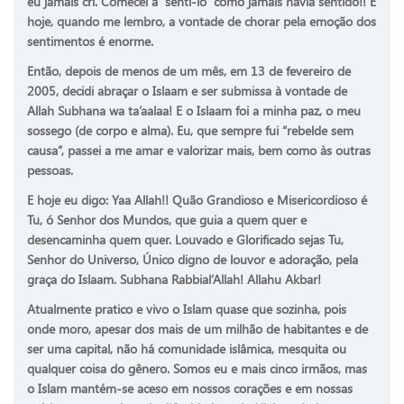
eu jamais cri. Comecei a “senti-lo” como jamais havia sentido!! E
hoje, quando me lembro, a vontade de chorar pela emoção dos
sentimentos é enorme.
Então, depois de menos de um mês, em 13 de fevereiro de
2005, decidi abraçar o Islaam e ser submissa à vontade de
Allah Subhana wa ta’aalaa! E o Islaam foi a minha paz, o meu
sossego (de corpo e alma). Eu, que sempre fui “rebelde sem
causa”, passei a me amar e valorizar mais, bem como às outras
pessoas.
E hoje eu digo: Yaa Allah!! Quão Grandioso e Misericordioso é
Tu, ó Senhor dos Mundos, que guia a quem quer e
desencaminha quem quer. Louvado e Glorificado sejas Tu,
Senhor do Universo, Único digno de louvor e adoração, pela
graça do Islaam. Subhana Rabbial’Allah! Allahu Akbar!
Atualmente pratico e vivo o Islam quase que sozinha, pois
onde moro, apesar dos mais de um milhão de habitantes e de
ser uma capital, não há comunidade islâmica, mesquita ou
qualquer coisa do gênero. Somos eu e mais cinco irmãos, mas
o Islam mantém-se aceso em nossos corações e em nossas