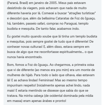
(Paraná, Brasil) em janeiro de 2005. Meus pais estavam
desistindo da viagem, pois achavam que nada de muito
diferente haveria por lá. Comecei a buscar “atrações turísticas”
e descobri que, além da belíssima Cataratas de Foz do Iguaçu,
há, também, passeio safari, compras no Paraguai, templo
budista e mesquita. De tanto falar, acabamos indo.
Eu gostei muito quando soube que lá tinha um templo budista
e mesquitas, pois sempre gostei de tudo que é diferente! De
conhecer novas culturas! E, além disso, estava sempre em
busca de algo que me reconfortasse espiritualmente... o que
nunca havia encontrado.
Bom, fomos a Foz do Iguaçu. Ao chegarmos, a primeira coisa
que vi de diferente (ao menos era pra mim) era um monte de
mulheres de hijab. Para todo o lado que olhava, elas estavam
lá! E as achava lindas! Femininas! Mas ao mesmo tempo
impunham respeito! Inicialmente apenas achei lindo, nada
mais! E estaria mentindo se dissesse que sabia do que se
tratava. Na minha cabeça (de ocidental dominada pela mídia
em massa) eram apenas árabes e pronto!