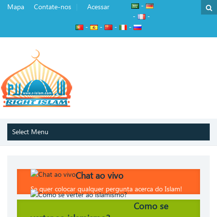
-
Mapa
Contate-nos
Acessar
-
-
-
-
-
-
Chat ao vivo
Se quer colocar qualquer pergunta acerca do Islam!
Como se