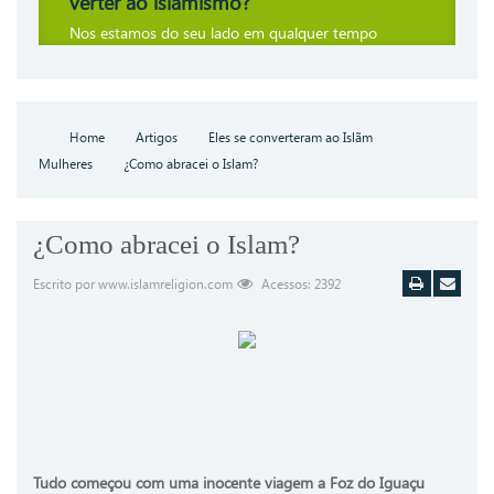
verter ao islamismo?
Nos estamos do seu lado em qualquer tempo
Home
Artigos
Eles se converteram ao Islãm
Mulheres
¿Como abracei o Islam?
¿Como abracei o Islam?
Escrito por www.islamreligion.com
Acessos: 2392
Imprimir
Email
Tudo começou com uma inocente viagem a Foz do Iguaçu