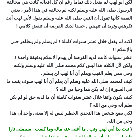
لكن أبو لهب لم يفعل ذلك تماما رغم أن كل أفعاله كانت هي مخالفة
الرسول صلى الله عليه وسلم لكنه لم يخالفه في هذا الأمر ، يعني
القصة كأنها تقول أن النبي صلى الله عليه وسلم يقول لأبي لهب أنت
تكرهني وتريد أن تنهيني , حسنا لديك الفرصة أن تنقض كلامي !
لكنه لم يفعل خلال عشر سنوات كاملة ! لم يسلم ولم يتظاهر حتى
بالإسلام !!
عشر سنوات كانت لديه الفرصة أن يهدم الاسلام بدقيقة واحدة !
ولكن لأن الكلام هذا ليس كلام محمد صلى الله عليه وسلم ولكنه
وحي ممن يعلم الغيب ويعلم أن أبا لهب لن يسلم .
كيف لمحمد صلى الله عليه وسلم أن يعلم أن أبا لهب سوف يثبت ما
في السورة إن لم يكن هذا وحيا من الله ؟
كيف يكون واثقا خلال عشر سنوات كاملة أن ما لديه حق لو لم يكن
يعلم أنه وحي من الله ؟
لكي يضع شخص هذا التحدي الخطير ليس له إلا معنى واحد أن هذا
وحي من الله.
{
تبت يدا أبي لهب وتب . ما أغنى عنه ماله وما كسب . سيصلى نارا
ذات لهب . وامرأته حمالة الحطب . في جيدها حبل من مسد
}