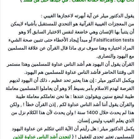
يقول الدكتور ميلر عن آية أبهرته لاعجازها الغيبي :
من المعجزات الغيبية القرآنية هو التحدي للمستقبل بأشياء لايمكن
أن يتنبأ بها الإنسان وهي خاضعة لنفس الاختبار السابق ألا وهو
Falsification tests أو مبدأ إيجاد الأخطاء حتى تتبين صحة الشيء
المراد اختباره وهنا سوف نرى ماذا قال القرآن عن علاقة المسلمين
مع اليهود والنصارى.
القرآن يقول أن اليهود هم أشد الناس عداوة للمسلمين وهذا مستمر
الى وقتنا الحاضر فأشد الناس عداوة للمسلمين هم اليهود.
ويكمل الدكتور ميلر : إن هذا يعتبر تحد عظيم ، ذلك أن اليهود لديهم
الفرصة لهدم الاسلام بأمر بسيط ألا وهو أن يعاملوا المسلمين معاملة
طيبة لبضع سنين ويقولون عندها : ها نحن نعاملكم معاملة طيبة
والقرآن يقول أننا أشد الناس عداوة لكم , إذن القرآن خطأ ! , ولكن
هذا لم يحدث خلال 1400 سنة ! ولن يحدث لأن هذا الكلام نزل من
الذي يعلم الغيب وليس إنسان.
يكمل الدكتور ميلر : هل رأيتم أن الآية التي تتكلم عن عداوة اليهود
للمسلمين تعتبر تحدي للعقول ! {
لتجدن أشد الناس عداوة للذين