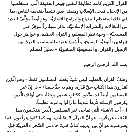
القرآن الكريم كانت مُطابقةً لنفس جوهر الحقيقة الَّتي استخلصها
من الإنجيل. فدخل الإسلام، ومنذئذ أصبح نشطاً بتقديمه للناس، بما
في ذلك استخدام المذياع والبرامج التلفازيَّة. وهو أيضاً مؤلِّفٌ للعديد
من المقالات والنشرات الإسلاميَّة، نذكر منها: ردٌّ موجَزٌ على
المسيحيَّة – وجهة نظر المسلم، و القرآن العظيم، و خواطر حول
(براهين) أُلوهيَّة المسيح، و أُسُسُ عقيدة المسلم، و الفرق بين
الإنجيل والقرآن، و المسيحيَّة التبشيريَّة – تحليلٌ لمسلم.
بسم الله الرحمن الرحيم..
وَصْفُ القرآن بالعظيم ليس شيئاً يفعله المسلمون فقط – وهم الَّذين
يُقدِّرون هذا الكتاب حقَّ قَدْره، وهم به جِدُّ سعداء – بل إنَّ غير
المسلمين أيضاً قد صنَّفوه ككتابٍ عظيم. وحقّاً، حتى أولئك الَّذين
يكرهون الإسلام كُرهاً شديداً ما زالوا يدعونه عظيماً.
1 – أحد الأشياء الَّتي تفاجئ غير المسلمين الَّذين يتفحَّصون هذا
الكتاب عن قُرب، هو أنَّ القرآن لا يتكشَّف لهم كما كانوا يتوقَّعون. فما
يفترضونه هو أنَّ بين أيديهم كتابٌ قديمٌ جاء من الصَّحراء العربيَّة قبل