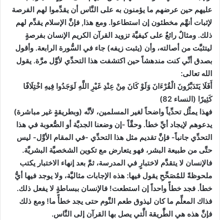
عليهم حين عرضهم ما يؤمنون به على النَّاس أن يقدِّموا لهم الفرصة
لإثبات أنهَّم مخطئون إن استطاعوا. ومع هذا, فإنَّ الإسلام يقدِّم لهم
ذلك. ومثالٌ رائعٌ على كيفيَّة تزويد القرآن الكريم الإنسان بفرصةٍ
ليتثبَّت من أصالته، وأن (يثبت زيفه) جاء في السُّورة الرابعة. وأقول
بصدق أنِّي كنت مندهشاً حين اكتشفت هذا التحدِّي لأوَّل مرَّة. يقول
الله تعالى:
أَفَلَا يَتَدَبَّرُونَ الْقُرْءَانَ وَلَوْ كَانَ مِنْ عِنْدِ غَيْرِ اللَّهِ لَوَجَدُوا فِيهِ اخْتِلَافًا
كَثِيرًا (النساء 82)
فهذا يمثِّل تحدِّياً واضحاً لغير المسلمين، لأنَّه (وبطريقةٍ غير مباشرة)
يدعوهم لإيجاد أيِّ خطأ. وحقَّاً -إن وضعنا الجديَّة أو الصُّعوبة في هذا
التحدِّي جانباً- فإنَّ تقديم مثل هذا التحدِّي -في المقام الأوَّل- ليس
حتَّى من طبيعة البشر، فهو يتعارض مع تكوين الشخصيَّة البشريَّة.
فالإنسان لا يتقدَّم لاختبارٍ في المدرسة، ثمَّ بعد إنهاء الاختبار يكتب
ملحوظةً للمُصَحِّحِ يقول فيها: هذه الإجابات مثاليَّة، ولا يوجد فيها أيُّ
خطأ. فجد خطأً واحداً إن استطعت! فالإنسان ببساطةٍ لا يفعل ذلك.
فذاك المعلِّم ما كان ليذوق طعم النَّوم حتى يجد خطأً ما! ومع ذلك
فإنَّ هذه هي الطَّريقة الَّتي يصل بها القرآن إلى النَّاس.