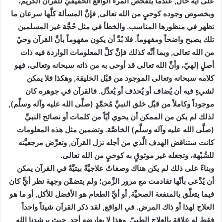
على أيَّة حال, عندما يتفحَّص المرء الواقع الحقيقيَّ للقرآن الكريم،
وبخصوص وجوده كوحيٍ من الله تعالى, فإنَّ المسألة كلَّها سرعان ما
تظهر في منظورها المناسب. والخطأ في مثل حُجَّة غير المسلمين
تلك يصبح واضحاً ومفهوماً. فلا بُدَّ أن يكون مفهوماً بأنَّ القرآن وحيٌ
من الله تعالى, وبما أنَّه كذلك فإنَّ كلَّ المعلومات الواردة فيه ذات
أصلٍ إلهيّ، وأنَّ الله تعالى قد أوحى به من ذاته سبحانه وتعالى، فهو
كلامه سبحانه وتعالى الموجود من قبْل الخليقة, وهكذا فلا يمكن
لشيءٍ فيه أن يُضاف أو يُحذف أو يُعدَّل. فالقرآن في جوهره كان
موجوداً وكاملاً من قبْل خلق النبيِّ مُحمَّدٍ (صلَّى الله عليه وآله وسلَّم),
لذلك لم يكن من الممكن أن يحوي أيّاً من كلمات أو نصائح النبيِّ
(صلَّى الله عليه وآله وسلَّم) الخاصَّة. وتضمين مثل هذه المعلومات
كانت ستناقض الهدف الَّذي من أجله نزل القرآن, وتعرِّض مرجعيَّته
للشُبْهة، وتجعله غير موثوقٍ به كوحيٍ من الله تعالى.
وبناءً على ذلك لم يكن هناك وصفاتٌ علاجيَّةٌ بيتيَّةٌ في القرآن يمكن
أن يُدَّعى بأنَّها تقادمت مع مرور الزَّمن؛ ولم يتضمَّن وجهة نظر أيٍّ كان
فيما يتعلَّق بالمنفعة الصحيَّة, أو أيِّ الطعام هو الأفضل للأكل, أو ما هو
العلاج لهذا أو ذاك المرض. في الواقع, لقد ذكر القرآن شيئاً واحداً
فقط له علاقة بالعلاج الطبيّ, وهذا لا يعارضه أحد, حيث يرشدنا الله