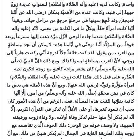
واحدة, وكانت لديه (عليه وآله الصَّلاة والسَّلام) لسنواتٍ عديدة زوجٌ
حبيبةٌ إلى قلبه، وكانت عنده من الأهميَّة بمكان (رضي الله عن أُمِّنا
خديجة), وقد فُجِعَ بموتها في مرحلةٍ حرجةٍ من مراحل حياته. ويقيناً
أنَّها كانت امرأةً حقّاً، وبكلِّ ما في الكلمة من معنى. لأنَّه (عليه وآله
الصَّلاة والسَّلام) عندما جاءه الوحي لأوِّل مرَّة ذهب إليها مسرعاً يرتعد
خوفاً. من المؤكَّد أنَّنا -وحتَّى في أَيَّامنا هذه- لا يمكن أن نجد ببساطةٍ
بين العرب من يقول: لقد كنت خائفاً جدّاً لدرجة أنِّي ركضت هارباً إلى
زوجي، لأنَّ العرب ببساطةٍ ليسوا كذلك. ومع ذلك فإنَّ النبيَّ (صلَّى
الله عليه وآله وسلَّم) كان يشعر براحة كافيةٍ مع زوجه لتكون لديه
القُدْرة على فعل ذلك. هكذا كانت زوجه (عليه وآله الصَّلاة والسَّلام)
امرأةً مؤثِّرةً وقويَّة (رضي الله عنها). ومع أنَّ هذه الأمثلة هي بعض ما
كان في ذهن محمَّدٍ (صلَّى الله عليه وآله وسلَّم) من أمور، إلَّا أنَّها
كافية بقوَّتها لتُثبت هذه المسألة. فعلى الرغم من أنَّ هذه الأمور كان
يجب أن تسود كغيرها، أو على الأقلِّ أن تُذكر في القرآن الكريم، إلَّا
أنَّه لم يُذكر أيٌّ منها –فلم تُذكر وفاة أولاده، ولا وفاة زوجه ورفيقته
الحبيبة، ولا وصف خوفه من الوحي؛ ذلك الخوف الَّذي تقاسمه مع
زوجه بتلك الطريقة الغاية في الجمال؛ لم يُذكر شيئٌ من ذلك. مع أنَّ