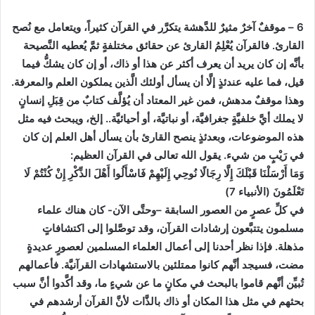
6 – موقفٌ آخرٌ مثيرٌ للدَّهشة يتكرَّر في القرآن كثيراً، ويتعامل مع نُصح
القارئ. فالقرآن يُعْلِمُ القارئ عن حقائق مختلفةٍ ثمَّ يُعطيه النَّصيحة
بأنَّه إن كان يريد أن يعرف أكثر عن هذا أو ذاك، أو إن كان يشكُّ فيما
قيل، فما عليه عندئذٍ إلَّا أن يسأل أولئك الَّذين يملكون العلم والمعرفة.
وهذا موقفٌ مدهش، فمن غير المعتاد أن يُؤلَّف كتابٌ من قِبَلِ إنسانٍ
لا يملك أيَّ خلفيَّةٍ جغرافيَّة، أو نباتيَّة، أو أحيائيَّة.. إلخ، ويبحث فيه مثل
هذه الموضوعات، وبعدئذٍ ينصح القارئ بأن يسأل أهل العلم إن كان
في رَيْبٍ من شيء. يقول الله تعالى في القرآن العظيم:
وَمَا أَرْسَلْنَا قَبْلَكَ إِلَّا رِجَالًا نُوحِي إِلَيْهِمْ فَاسْأَلُوا أَهْلَ الذِّكْرِ إِنْ كُنْتُمْ لَا
تَعْلَمُونَ (الأنبياء 7)
في كلِّ عصرٍ من العصور السابقة –وحتَّى الآن- كان هناك علماء
مسلمون يتتبَّعون إرشادات القرآن، وقد توصَّلوا إلى اكتشافاتٍ
مذهلة. فإذا نظر أحدنا إلى أعمال العلماء المسلمين لعصورٍ عديدةٍ
مضت، فسيجد أنَّهم كانوا ممتلئين بالاستشهادات القرآنيَّة. فأعمالهم
تُبيِّن أنَّهم قاموا بالبحث في مكانٍ ما عن شيءٍ ما، وقد أكَّدوا أنَّ سبب
بحثهم في مثل هذا المكان أو ذاك بالذَّات لأنَّ القرآن أرشدهم في