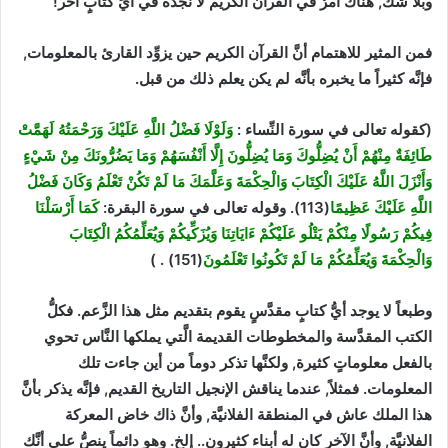
وبلا شك, هناك أمرٌ في القرآن الكريم لا نجده في أيِّ كتابٍ آخر!
فمن المثير للاهتمام أنَّ القرآن الكريم حين يزوِّد القارئ بالمعلومات,
فإنَّه كثيراً ما يخبره بأنَّه لم يكن يعلم ذلك من قبل.
(كقوله تعالى في سورة النِّساء :
وَلَوْلَا فَضْلُ اللَّهِ عَلَيْكَ وَرَحْمَتُهُ لَهَمَّتْ
طَائِفَةٌ مِنْهُمْ أَنْ يُضِلُّوكَ وَمَا يُضِلُّونَ إِلَّا أَنْفُسَهُمْ وَمَا يَضُرُّونَكَ مِنْ شَيْءٍ
وَأَنْزَلَ اللَّهُ عَلَيْكَ الْكِتَابَ وَالْحِكْمَةَ وَعَلَّمَكَ مَا لَمْ تَكُنْ تَعْلَمُ وَكَانَ فَضْلُ
اللَّهِ عَلَيْكَ عَظِيمًا
(113). وقوله تعالى في سورة البقرة:
كَمَا أَرْسَلْنَا
فِيكُمْ رَسُولًا مِنْكُمْ يَتْلُو عَلَيْكُمْ ءَايَاتِنَا وَيُزَكِّيكُمْ وَيُعَلِّمُكُمُ الْكِتَابَ
وَالْحِكْمَةَ وَيُعَلِّمُكُمْ مَا لَمْ تَكُونُوا تَعْلَمُونَ
(151) . )
وطبعاً لا يوجد أيُّ كتابٍ مقدَّسٍ يقوم بتقديم مثل هذا الزَّعم. فكلُّ
الكتب المقدَّسة والمخطوطات القديمة الَّتي يملكها النَّاس تحوي
بالفعل معلوماتٍ كثيرة, ولكنَّها تذكر دوماً من أين جاءت تلك
المعلومات. فمثلاً, عندما يناقش الإنجيل التاريخ القديم, فإنَّه يذكر بأنَّ
هذا الملك عاش في المنطقة الفلانيَّة, وأنَّ ذاك خاض المعركة
الفلانيَّة, وأنَّ الآخر كان له أبناء كثيرون.. إلخ. وهو دائماً ينصُّ على أنَّك