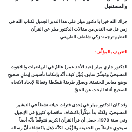
والمستقبل
جزاك الله خيرا يا دكتور ميلر على هذا التدبر الجميل لكتاب الله في
زمن قل فيه التدبر.من مقالات الدكتور ميلر عن القرآن
العظيم:ترجمة: زكي شلطف الطريفي
التعريف بالمؤلِّف:
الدكتور جاري ميلر (عبد الأحد عمر) عالمٌ في الرياضيات واللاهوت
المسيحيِّ ومُبشِّرٌ سابق. يُبيِّن كيف أنَّه بإمكاننا تأسيس إيمانٍ صحيحٍ
بوضع معايير للحقيقة. ويصوِّر طريقةً مُبسَّطةً وفعالةً لإيجاد الاتجاه
الصحيح أثناء البحث عن الحقّ.
وقد كان الدكتور ميلر في إحدى فترات حياته نشطاً في التبشير
المسيحيّ، ولكنَّه بدأ مبكِّراً باكتشاف تناقضاتٍ كثيرةٍ في الإنجيل.
وفي سنة 1978، حصل أن قرأ القرآن الكريم مُتوقِّعاً بأنَّه أيضاً
سيحوي خليطاً من الحقيقة والزَّيْف. لكنَّه ذهل باكتشافه أنَّ رسالة