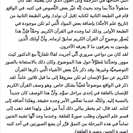
الَّتي احتاجها في الترجمة وكلَّ العون الَّذي كان يطلبه. لقد كان
مذهولاً جدّاً بما وجد بحيث إنَّه غيَّر بعض النُّصوص في كتبه. في الواقع,
قام في الطبعة الثانية لكتابه (قبل أن نولد), وفي الطبعة الثانية من
(تاريخ علم الأجنَّة) بإضافة بعض المواد الَّتي لم تكن موجودة في
الطبعة الأولى, وذلك لما وجده في القرآن الكريم. وحقّاً فإنَّ هذا
يُصوِّر بوضوحٍ أن القرآن الكريم سابقٌ لزمانه, وأنَّ أولئك الَّذين
يؤمنون به يعرفون ما لا يعرفه الآخرون.
لقد كان من دواعي سروري أنِّي أجريت لقاءً تلفازيّاً مع الدكتور كيث
موور, وتحدَّثنا مُطوَّلاً حول هذا الموضوع, وكان ذلك بالاستعانة بالصور
التوضيحيَّة وغيرها. وقد ذكر بأنَّ بعض الأشياء الَّتي ذكرها القرآن
الكريم عن نموِّ الإنسان لم تكن معروفةً إلى ما قبل ثلاثين عاماً. لقد
ذكر في الواقع موضوعاً مُعيَّناً بشكل خاص, وهو وصف القرآن الكريم
للإنسان بالعلقة في إحدى مراحل نموِّه, وأنَّ هذا الوصف كان جديداً
بالنسبة إليه, ولكنَّه عندما تفحَّص الأمر وجده حقيقة, وهكذا أضافه إلى
كتابه. لقد قال: لم يخطر ببالي ذلك أبداً من قبل. ولهذا فقد ذهب إلى
قسم علم الحيوان وطلب صورةً للعلقة. وعندما وجد أنَّها تشبه الجنين
تماماً في هذه المرحلة من النموّ, قرَّر أن يضع الصورتين في أحد كتبه
(صورة الجنين وصورة العلقة).