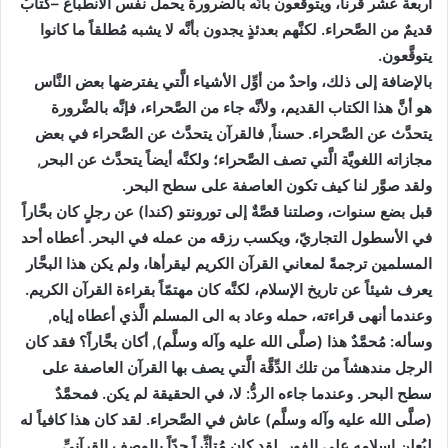
أربعة عشر قرناً، ويتوقَّعون بأنَّه بالضرورة يحمل نفس الانطباع –كتابٌ
قديمٌ من الصَّحراء. لكنَّهم بعدئذٍ يجدون بأنَّه لا يشبه مُطلقاً ما كانوا
يتوقَّعون.
بالإضافة إلى ذلك، واحدٌ من أوِّل الأشياء الَّتي يفترضها بعض النَّاس
هو أنَّ هذا الكتاب القديم، ولأنَّه جاء من الصَّحراء، فإنَّه بالضَّرورة
يتحدَّث عن الصَّحراء. حسناً, فالقرآن يتحدَّث عن الصَّحراء في بعض
مجازاته اللغويَّة الَّتي تصف الصَّحراء؛ ولكنَّه أيضاً يتحدَّث عن البحر,
ولقد صوَّر لنا كيف تكون العاصفة على سطح البحر.
قبل بضع سنوات، وصلتنا قصَّةٌ إلى تورونتو (كندا) عن رجلٍ كان بحَّاراً
في الأسطول التجاريّ، ويكسب رزقه من عمله في البحر. أعطاه أحد
المسلمين ترجمةً لمعاني القرآن الكريم ليقرأها، ولم يكن هذا البحَّار
يعرف شيئاً عن تاريخ الإسلام، لكنَّه كان مهتمّاً بقراءة القرآن الكريم.
وعندما أنهى قراءته، حمله وعاد به الى المسلم الَّذي أعطاه إياه,
وسأله: مُحمَّدٌ هذا (صلَّى الله عليه وآله وسلَّم), أكان بحَّاراً؟ فقد كان
الرجل مندهشاً من تلك الدِّقَّة الَّتي يصف بها القرآن العاصفة على
سطح البحر. وعندما جاءه الردُّ: لا، في الحقيقة لم يكن. فمحمَّدٌ
(صلَّى الله عليه وآله وسلَّم) عاش في الصَّحراء. لقد كان هذا كافياً له
ليُعلن إسلامه على الفور. لقد كان مُتأثِّراً جدّاً بالوصف القرآنيِّ