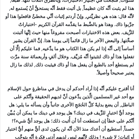
سنوات, فنَجَحَتْ في اجتياز الاختبارات، وبالطُّرق الثَّلاث كلِّها. طبعاً,
هذا لم يثبت أنَّه كان عظيماً, بل أثبت فقط أنَّه يستحقُّ أنْ يُستمع له,
لأنَّه قال: هذه هي نظريَّتي, وإنْ أردتم إثبات أنِّي مخطئٌ فافعلوا هذا أو
جرِّبوا ذاك. وهذا هو بالضَّبط ما يقدِّمه القرآن الكريم -اختباراتٌ
للزَّيف. بعض هذه الاختبارات أصبحت مفروغاً منها حيث إنَّها أثبتت
صحَّتها, والبعض الآخر ما زال قائماً إلى يومنا هذا. إنَّ القرآن يشير
أساساً إلى أنَّه إذا لم يكن هذا الكتاب هو ما يدَّعيه, فما عليكم إلَّا أن
تفعلوا هذا أو ذاك لتثبتوا أنَّه مُزيَّف. وخلال ألفٍ وأربعمائة سنة مرَّت
لم يستطع أحد بالطبع أن يفعل هذا أو ذاك فيثبت ذلك, لذلك ما زال
يعتبر صحيحاً وأصيلاً.
أنا أقترح عليكم أنَّه إذا أراد أحدكم أن يدخل في مناظرةٍ حول الإسلام
مع أحد غير المسلمين الَّذين يدَّعون أنَّ لديهم الحقيقة وأنَّكم على
الباطل, أن يضع بدايةً كلَّ الحُجَجِ الأخرى جانباً وأن يسأله ما يلي: هل
يوجد أيُّ اختبارٍ للزَّيف في دينك؟ هل يوجد في دينك ما يمكن أن يُبيِّن
أنَّكم على خطأ إن استطعت أنا أن أُثبت ذلك؛ هل يوجد أيُّ شيء؟!
حسناً, أستطيع أن أعدك منذ الآن أنَّه لن يكون لدى أيٍّ منهم أيُّ اختبار
أو إثبات؛ لا شيء ! وذلك لأنَّهم ليس لديهم أدنى فكرةٍ أنَّه يتوجَّب