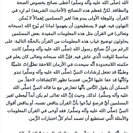
الله (صلَّى الله عليه وآله وسلَّم) أعطى نصائح بخصوص الصحة
والنظافة, لكنَّ مُعظم هذه النصائح (الأحاديث الشريفة) لم تَرِد في
القرآن. وللوهلة الأولى يبدو هذا لغير المسلمين إهمالاً لا يُمكن
التهاون فيه. فهم لا يستطيعون أن يفهموا لماذا لم يُوحِ الله (سبحانه
وتعالى) في القرآن مثل هذه المعلومات المفيدة. بعض المسلمين
يحاولون توضيح غياب هذه المعلومات من القرآن بالحجَّة التالية: على
الرغم من أنَّ نصائح رسول الله (صلَّى الله عليه وآله وسلَّم) كانت
مناسبةً للوقت الَّذي عاش فيه, فإنَّ الله سبحانه وتعالى كان يعلم في
حكمته اللامحدودة أنَّه سيحدث في الأزمان اللاحقة تطوُّراتٌ علميَّةٌ
وطبيَّةٌ قد تجعل إرشادات النبيِّ (صلَّى الله عليه وآله وسلَّم) تبدو
وكأنَّها قد عفا عليها الزَّمن. فعندما تظهر الاكتشافات لاحقاً, من
الممكن أن يقول النَّاس بأنَّها تتعارض مع ما قاله النبيُّ (صلَّى الله
عليه وآله وسلَّم). لذلك, وحيث إنَّ الله تعالى لم يكن أبداً لُيعطي لغير
المسلمين أيَّ فرصةٍ ليدَّعوا بأنَّ القرآن يناقض نفسه، أو يناقض أقوال
النبيِّ (صلَّى الله عليه وآله وسلَّم), فقد أوحى في القرآن المعلومات
والأمثلة الَّتي تستطيع أن تصمد أمام كلِّ اختبارات الزَّمن.