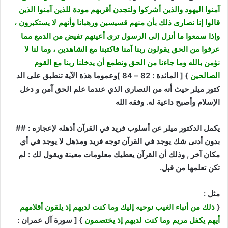
آمنوا اليهود والذين أشركوا ولتجدن أقربهم مودة للذين آمنوا الذين
قالوا إنا نصارى ذلك بأن منهم قسيسين ورهبانا وأنهم لا يستكبرون ،
وإذا سمعوا ما أنزل إلى الرسول ترى أعينهم تفيض من الدمع مما
عرفوا من الحق يقولون ربنا آمنا فاكتبنا مع الشاهدين ، وما لنا لا
نؤمن بالله وما جاءنا من الحق ونطمع أن يدخلنا ربنا مع القوم
الصالحين
} [ المائدة : 82 – 84 ]وعموما هذة الآية تنطبق على الد
كتور ميلر حيث أنه من النصارى الذي عندما علم الحق آمن و دخل
الإسلام وأصبح داعية له. وفقه الله
يكمل الدكتور ميلر عن أسلوب فريد في القرآن أذهله لإعجازه : ##
بدون أدنى شك يوجد في القرآن توجه فريد ومذهل لا يوجد في أي
مكان آخر , وذلك أن القرآن يعطيك معلومات معينة ويقول لك : لم
تكن تعلمها من قبل.
مثل :
{
ذلك من أنباء الغيب نوحيه إليك وما كنت لديهم إذ يلقون أقلامهم
أيهم يكفل مريم وما كنت لديهم إذ يختصمون
} [ سورة آل عمران :