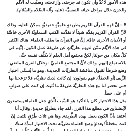
هذه الأمور لا بُدَّ وأن تكون قد جرحته، وأزعجته، وسبَّبت له الألم
والحزن خلال مراحل حياته النفسيَّة (عليه وآله الصَّلاة والسَّلام).
5 – إنَّ فهم القرآن الكريم بطريقةٍ علميَّةٍ حقيقيَّةٍ ممكنٌ للغاية، وذلك
لأنَّ القرآن الكريم يقدِّم شيئاً لا تقدِّمه الكتب السماويَّة الأخرى خاصَّة
أو الأديان الأخرى عامَّة. إنَّ في القرآن ما يطلبه العلماء. هناك الكثير
في هذه الأيَّام ممَّن لديهم نظريَّاتٍ عن طريقة عمل الكون، إنَّهم في
كلِّ مكان من حولنا, لكنَّ مجتمع أهل العلم لا يكلِّف نفسه حتَّى
بالاستماع إليهم. وذلك لأنَّ المجتمع العلميَّ -وخلال القرن الماضي-
وضع شرطاً لقبول مناقشة النظريَّات الجديدة، وهو ما يُسمَّى اختبار
الزَّيف(أو الخطأ). فهم يقولون: إن كانت لديك نظريَّة، فلا تزعجنا بها
حتى تحضر لنا مع هذه النظريَّة طريقةً ما تُثبت إن كنت على صوابٍ
أم على خطأ.
مثل هذا الاختبار كان بالتأكيد هو السَّبب الَّذي جعل العلماء يستمعون
لآينشتاين في مطلع هذا القرن. لقد جاء بنظريَّةٍ جديدةٍ، وقال: أنا
أعتقد بأنَّ الكون يعمل بهذه الطَّريقة, وها هي ثلاث طُرُقٍ لتُثبت إنْ
كنت مخطئاً! بعدئذٍ وضع العلماء نظريَّته تحت الاختبار لمدَّة ستِّ