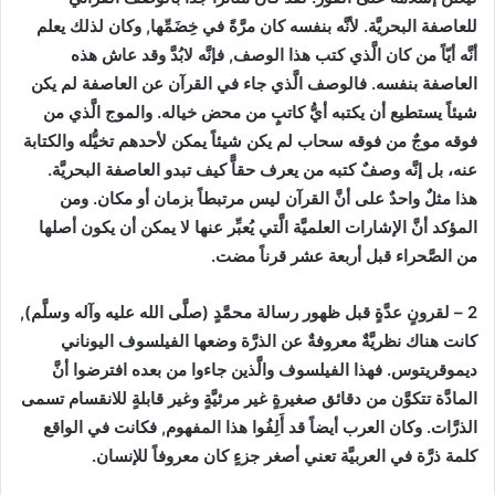
للعاصفة البحريَّة. لأنَّه بنفسه كان مرَّةً في خِضَمِّها, وكان لذلك يعلم
أنَّه أيّاً من كان الَّذي كتب هذا الوصف, فإنَّه لابُدَّ وقد عاش هذه
العاصفة بنفسه. فالوصف الَّذي جاء في القرآن عن العاصفة لم يكن
شيئاً يستطيع أن يكتبه أيُّ كاتبٍ من محض خياله. والموج الَّذي من
فوقه موجٌ من فوقه سحاب لم يكن شيئاً يمكن لأحدهم تخيُّله والكتابة
عنه، بل إنَّه وصفٌ كتبه من يعرف حقاًّ كيف تبدو العاصفة البحريَّة.
هذا مثلٌ واحدٌ على أنَّ القرآن ليس مرتبطاً بزمان أو مكان. ومن
المؤكد أنَّ الإشارات العلميَّة الَّتي يُعبِّر عنها لا يمكن أن يكون أصلها
من الصَّحراء قبل أربعة عشر قرناً مضت.
2 – لقرونٍ عدَّةٍ قبل ظهور رسالة محمَّدٍ (صلَّى الله عليه وآله وسلَّم),
كانت هناك نظريَّةٌ معروفةٌ عن الذرَّة وضعها الفيلسوف اليوناني
ديموقريتوس. فهذا الفيلسوف والَّذين جاءوا من بعده افترضوا أنَّ
المادَّة تتكوَّن من دقائق صغيرةٍ غير مرئيَّةٍ وغير قابلةٍ للانقسام تسمى
الذرَّات. وكان العرب أيضاً قد أَلِفُوا هذا المفهوم, فكانت في الواقع
كلمة ذرَّة في العربيَّة تعني أصغر جزءٍ كان معروفاً للإنسان.