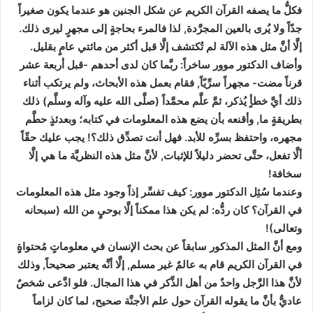
فكلُّ ما يصفه القرآن الكريم عن شكل الجنين هو عندما يكون صغيراً
جدّاً ولا يُرى بالعين المجرَّدة, لذا فالمرء بحاجةٍ إلى مجهرٍ ليرى ذلك.
إلَّا أنَّ مثل هذه الآلة لم تُكتشف إلَّا قبل أكثر من مائتي عامٍ بقليل.
وأضاف الدكتور موور ساخراً: ربَّما كان لدى أحدهم -قبل أربعة عشر
قرناً مضت- مجهراً سرِّيّاً, فقام بعمل هذه الأبحاث، ولم يرتكب أثناء
ذلك أيَّ خطأٍ يُذكر، ثمَّ علَّم محمَّداً (صلَّى الله عليه وآله وسلَّم) ذلك
بطريقةٍ ما, وأقنعه بأن يضع هذه المعلومات في كتابه؛ وبعدئذٍ حطَّم
مجهره، واحتفظ بسرِّه للأبد. فهل أنت تصدِّق ذلك؟! يجب عليك حقّاً
ألَّا تفعل، حتَّى تحضر دليلاً للإثبات, لأنَّ مثل هذه النظريَّة ما هي إلَّا
سخافة!
وعندما سُئِل الدكتور موور: كيف تفسِّر إذاً وجود مثل هذه المعلومات
في القرآن؟ كان ردُّه: لم يكن هذا ممكناً إلَّا بوحيٍ من الله (سبحانه
وتعالى)!
ومع أنَّ المثل المذكور سابقاً عن بحث الإنسان في معلوماتٍ مُحتواةٍ
في القرآن الكريم قام به عالمٌ غير مسلم, إلَّا أنَّه يعتبر صحيحاً, وذلك
لأنَّ هذا الرَّجل واحدٌ من أهل الذِّكر في هذا المجال. فلو ادَّعى شخصٌ
عاديٌّ بأنَّ ما يقوله القرآن حول علم الأجنَّة صحيح، لما كان لزاماً