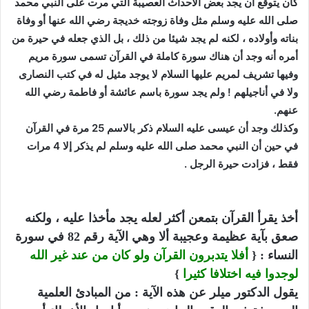
كان يتوقع أن يجد بعض الأحداث العصيبة التي مرت على النبي محمد
صلى الله عليه وسلم مثل وفاة زوجته خديجة رضي الله عنها أو وفاة
بناته وأولاده ، لكنه لم يجد شيئا من ذلك ، بل الذي جعله في حيرة من
أمره أنه وجد أن هناك سورة كاملة في القرآن تسمى سورة مريم
وفيها تشريف لمريم عليها السلام لا يوجد مثيل له في كتب النصارى
ولا في أناجيلهم ! ولم يجد سورة باسم عائشة أو فاطمة رضي الله
عنهم.
وكذلك وجد أن عيسى عليه السلام ذكر بالاسم 25 مرة في القرآن
في حين أن النبي محمد صلى الله عليه وسلم لم يذكر إلا 4 مرات
فقط ، فزادت حيرة الرجل .
أخذ يقرأ القرآن بتمعن أكثر لعله يجد مأخذا عليه ، ولكنه
صعق بآية عظيمة وعجيبة ألا وهي الآية رقم 82 في سورة
النساء : {
أفلا يتدبرون القرآن ولو كان من عند غير الله
لوجدوا فيه اختلافا كثيرا
}
يقول الدكتور ميلر عن هذه الآية : من المبادئ العلمية