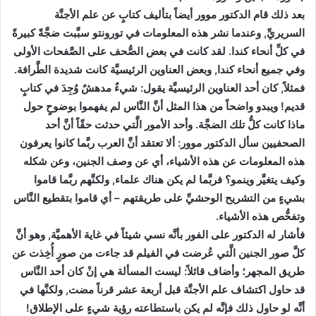
بعد ذلك قام الدكتور موور أيضاً بتأليف كتابٍ عن علم الأجنَّة
السريريِّ, وعندما نشر هذه المعلومات في تورونتو سبَّبت ضجَّةً كبيرةً
في كلِّ أنحاء كندا. لقد كانت في بعض الصُّحف على الصَّفحات الأولى
وفي جميع أنحاء كندا, وبعض العناوين الرئيسيَّة كانت شديدة الطَّرافة.
فمثلاً, كان أحد العناوين الرئيسيَّة يقول: شيءٌ مدهشٌ وُجِدَ في كتابٍ
قديم! ويبدو واضحاً من هذا المثل أنَّ النَّاس لم يفهموا بوضوحٍ حول
ماذا كانت كلُّ تلك الضجَّة. وأحد الأمور الَّتي حدثت حقّاً أنَّ أحد
الصحفيين سأل الدكتور موور: ألا تعتقد أنَّ العرب ربَّما كانوا يعرفون
هذه المعلومات عن هذه الأشياء، أي عن وصف الجنين، وعن شكله
وكيف يتغيَّر وينمو؟ فربَّما لم يكن هناك علماء, ولكنَّهم ربَّما قاموا
بشيءٍ من التشريح الوحشيِّ على طريقتهم – أي قاموا بتقطيع النَّاس
وتفحُّص هذه الأشياء.
فأشار له الدكتور على الفور بأنَّه نسي شيئاً في غاية الأهميَّة, وهو أنَّ
كلَّ صور الجنين الَّتي عُرضت في الفيلم قد جاءت من صورٍ أُخِذت عن
طريق المجهر؛ وأضاف قائلاً: ليست المسألة هي إنْ كان أحد النَّاس
قد حاول اكتشاف علم الأجنَّة قبل أربعة عشر قرناً مضت, ولكنَّها في
أنَّه لو حاول ذلك فإنَّه لم يكن باستطاعته رؤية شيءٍ على الإطلاق!