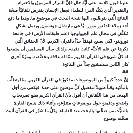
علينا قبول كلامه. على أيَّة حال فإنَّ المركز المرموق والاحترام
والتقدير الَّذي يكنُّه المرء للعلماء تجعل الإنسان يفترض تلقائيّاً صحَّة
النتائج الَّتي يتوصَّلون اليها نتيجة البحث في موضوعٍ ما. وهذا ما دفع
أحد زملاء الدكتور موور -يُدْعى مارشال جونسون, ويعمل بشكلٍ
مُكثَّفٍ في مجال علم الجيولوجيا (علم طبقات الأرض) في جامعة
تورونتو- لكي يصبح مُهتمّاً جدّاً بالقرآن الكريم, لأنَّ الحقائق الَّتي
ذكرها عن علم الأجنَّة كانت دقيقة. ولذلك سأل المسلمين أن يجمعوا
له كلَّ شيءٍ في القرآن الكريم ممَّا له علاقة بتخصُّصه. ومرَّةً أخرى
كان النَّاس مندهشين جدّاً من النتائج!
##
إنَّ عدداً كبيراً من الموضوعات مذكورٌ في القرآن الكريم, ممَّا يتطلَّب
بالتأكيد وقتاً طويلاً لتفصيل كلِّ موضوعٍ على حدة. فيكفي من أجل
الهدف من هذا النِّقاش أن أقول بأنَّ القرآن الكريم يضع تصريحاتٍ
واضحةٍ ودقيقةٍ حول موضوعاتٍ متنوِّعةٍ، وأثناء ذلك ينصح القارئ
بالتثبُّت من صحَّتها بالبحث عند العلماء. وكلُّ ما صُوِّر في القرآن أثبت
صحَّته بوضوح.