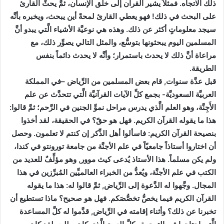
ذلك الاتجاه. فمثلاً يشير القرآن إلى خلق الإنسان، ثمَّ يحثُّ القارئ
على البحث في ذلك! فهو يعطي القارئ لمحةً أين يبحث، ويخبره بأنَّه
سيجد معلوماتٍ أكثر عن ذلك. وهذه هي نوعيَّة الأشياء الَّتي يبدو أنَّ
المسلمين اليوم يبحثونها بتوسُّع، والمثل التالي يصوِّر ذلك، مع
مراعاة أنَّ ذلك لا يحدث باستمرار؛ وأنَّه لا يحدث دائماً بنفس
الطريقة.
قبل عدَّة سنوات, قام بعض المسلمين من الرِّياض –في المملكة
العربيَّة السعوديَّة- بجمع كلِّ الآيات القرآنيَّة الَّتي تتحدَّث عن علم
الأَجِنَّة، وهو العلم الَّذي يدرس مراحل نموِّ الجنين في الرَّحم؛ ثمَّ قالوا:
هذا ما يقوله القرآن الكريم. فهل هو حقّ؟ في الحقيقة، لقد أخذوا
بنصيحة القرآن الكريم: فاسألوا أهل الذِّكر إن كنتم لا تعلمون. وحصل
أن اختاروا أستاذاً جامعيّاً في علم الأجنَّة من جامعة تورونتو في كندا،
ولم يكن مسلماً. هذا الأستاذ يُدعى كيث موور, وهو مؤلِّفٌ للعديد من
الكتب في علم الأجنَّة، ويُعدُّ من الخبراء العالميِّين المُبرِّزين في هذا
المجال. وجَّهوا له الدَّعوة إلى الرِّياض, ثمَّ قالوا له: هذا ما يقوله
القرآن الكريم فيما يخصُّ تخصُّصَكم. فهل هو صحيح؟ ماذا تستطيع أن
تخبرنا عن ذلك؟ وأثناء إقامته في الرِّياض, قدَّموا له كلَّ المساعدة