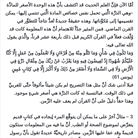
أمَّا الآن فإنَّ العلم الحديث قد اكتشف بأنَّ هذه الوحدة الأصغر للمادَّة
–وهي الذرَّة الَّتي تحمل نفس خصائص المادة الَّتي تنتمي إليها- يمكن
تقسيمها إلى مُكوِّناتها. وهذه حقيقةٌ جديدةٌ تُعدُّ نتاجاً للتطوُّر في
القرن الماضي. فمن المثير جدّاً للاهتمام أنَّ هذه المعلومة كانت قد
وُثِّقت فعلاً في القرآن الكريم قبل ذلك بأربعة عشر قرناً، والَّذي يقول
الله تعالى فيه:
وَمَا تَكُونُ فِي شَأْنٍ وَمَا تَتْلُو مِنْهُ مِنْ قُرْءَانٍ وَلَا تَعْمَلُونَ مِنْ عَمَلٍ إِلَّا كُنَّا
عَلَيْكُمْ شُهُودًا إِذْ تُفِيضُونَ فِيهِ وَمَا يَعْزُبُ عَنْ رَبِّكَ مِنْ مِثْقَالِ ذَرَّةٍ فِي
الْأَرْضِ وَلَا فِي السَّمَاءِ وَلَا أَصْغَرَ مِنْ ذَلِكَ وَلَا أَكْبَرَ إِلَّا فِي كِتَابٍ مُبِينٍ
(يونس 61)
فبلا أدنى شك أنَّ مثل هذا التصريح لم يكن شيئاً مألوفاً حتَّى للعربيِّ
في ذلك الوقت. فبالنسبة له كانت الذرَّة هي أصغر شيءٍ موجود.
وهذا حقاًّ دليلٌ على أنَّ القرآن لم يعف عليه الزَّمن.
3 – مثالٌ آخرٌ على ما يمكن أن يتوقَّع المرء إيجاده في كتابٍ قديم
يتعرَّض لموضوع الصحة أو الطب, أنَّ ما فيه من المعلومات ستكون
قديمةً وقد عفا عليها الزَّمن. مصادر تاريخيَّةٌ عديدةٌ تقول بأنَّ رسول