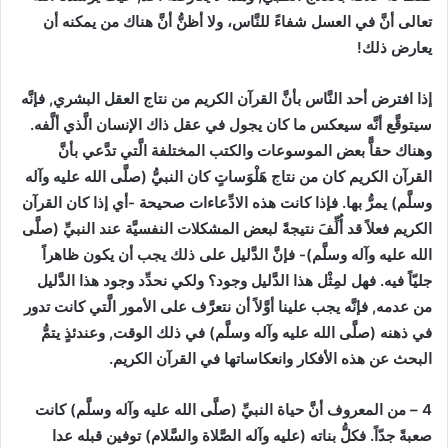
تعالى أنَّ في العسل شفاءً للنَّاس، ولا أظنُّ أنَّ هناك من يمكنه أن
يعارض ذلك!
إذا افترض أحد النَّاس بأنَّ القرآن الكريم من نتاج العقل البشري, فإنَّه
سيتوقَّع أنَّه سيعكس ما كان يجول في عقل ذاك الإنسان الَّذي ألَّفه.
وهناك حقاًّ بعض الموسوعات والكتب المختلفة الَّتي تدَّعي بأنَّ
القرآن الكريم كان من نتاج هَلْوَساتٍ كان النبيُّ (صلَّى الله عليه وآله
وسلَّم) يمرُّ بها. فإذا كانت هذه الادِّعاءات صحيحة -أي إذا كان القرآن
الكريم فعلاً قد أُلِّفَ نتيجةً لبعض المشكلات النفسيَّة عند النبيِّ (صلَّى
الله عليه وآله وسلَّم)- فإنَّ الدَّليل على ذلك يجب أن يكون ظاهراً
جليّاً فيه. فهل لمِثْل هذا الدَّليل وجود؟ ولكي نحدِّد وجود هذا الدَّليل
من عدمه, فإنَّه يجب علينا أوَّلاً أن نتعرَّف على الأمور الَّتي كانت تدور
في ذهنه (صلَّى الله عليه وآله وسلَّم) في ذلك الوقت, وعندئذٍ يتمُّ
البحث عن هذه الأفكار وانعكاساتها في القرآن الكريم.
4 – من المعروف أنَّ حياة النبيِّ (صلَّى الله عليه وآله وسلَّم) كانت
صعبةً جدّاً. فكلُّ بناته (عليه وآله الصَّلاة والسَّلام) توفين قبله عدا