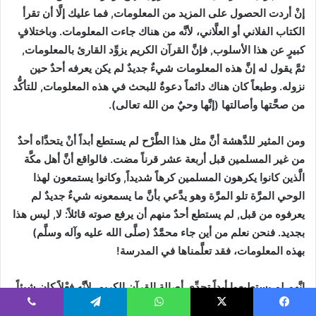
إنْ أردت الحصول على المزيد من المعلومات, فما عليك إلَّا أن تقرأ
الكتاب الفلاني أو العلَّاني، لأنَّه من هناك جاءت المعلومات. وباختلافٍ
كبيرٍ عن هذا الأسلوب, فإنَّ القرآن الكريم يزوِّد القارئ بالمعلومات,
ثمَّ يقول له إنَّ هذه المعلومات شيءٌ جديدٌ لم يكن يعرفه أحدٌ حين
نزوله. وطبعاً كان هناك دائماً دعوةٌ للبحث في هذه المعلومات, للتأكُّد
من صحَّتها وأصالتها (إنَّها وحيٌ من الله تعالى).
ومن المثير للدَّهشة أنَّ مثل هذا الطَّرْح لم يستطع أبداً أنْ يتحدَّاه أحدٌ
من غير المسلمين قبل أربعة عشر قرناً مضت. فالواقع أنَّ أهل مكَّة
الَّذين كانوا يكرهون المسلمين كرهاً شديداً, وكانوا يستمعون لهذا
الوحي المرَّة تلو المرَّة وهو يدَّعي بأنَّ ما يسمعونه شيءٌ جديدٌ لم
يعرفوه من قبل, لم يستطع أحدٌ منهم أن يرفع صوته قائلاً: لا, ليس هذا
بجديد. فنحن نعلم من أين جاء محمَّدٌ (صلَّى الله عليه وآله وسلَّم)
بهذه المعلومات، فقد تعلَّمناها في المدرسة!
إنَّهم لم يستطيعوا أبداً تحدِّي أصالة القرآن الكريم, لأنَّه فِعْلاً كان شيئاً
جديداً!