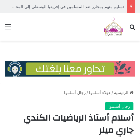
المسلمة الصومالية “إلهان عمر” من مخيمات اللجوء إلى الكونغرس
بحث عن
الق
الرئيسية
/
هؤلاء أسلموا
/
رجال أسلموا
رجال أسلموا
أسلام أستاذ الرياضيات الكندي
جاري ميلر