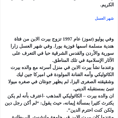
الكريم.
شهر العسل
وفي يوليو (تموز) عام 1997 تزوج بيرت الابن من فتاة
هندية مسلمة اسمها فوزية بورا. وفي شهر العسل زارا
سورية والأردن والقدس الشرقية حبا في التعرف على
الآثار الإسلامية في تلك المناطق.
وعندما نشأ بيرت الابن في منزل أسرته مع والده بيرت
الكاثوليكي وأمه الفنانة المولودة في اميركا جين ليك
وشقيقته الصغرى اليزا، لم يظهر جونثان في صغره ميولا
تنبئ بمستقبله الديني.
ان والده بيرت – الكاثوليكي المذهب -اعترف بأنه لم يكن
يكترث كثيرا بمسألة إيمانه، حيث يقول: “لم أكن رجل دين
ولكن كنت احترم الدين”.
وعندما كان بيرت الابن في جامعة مانشستر البريطانية