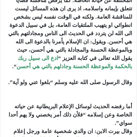
المختلفة عن حياته الخاصة. كما يرفض مناقشة قضايا
تتعلق بإيمانه واسلامه، اذ يرى ان هذه المسائل ليست
للمناقشة العامة. ولكنه في الوقت نفسه ليس بشخص
انطوائي او يتهيب الملتقيات العامة، بل في سبيل الدعوة
الى الله لن يتردد في الحديث الى الناس ومجادلتهم بالتي
هي أحسن. ويقول: ان الإسلام يأمرنا بالدعوة الى الله
وبالموعظة الحسنة والمجادلة بالتي هي أحسن، حيث
يقول الله تعالى في كتابه العزيز “
ادع الى سبيل ربك
بالحكمة والموعظة الحسنة وجادلهم بالتي هي أحسن
“.
وقال الرسول صلى الله عليه وسلم “بلغوا عني ولو آية”.
أما رفضه الحديث لوسائل الإعلام البريطانية عن حياته
الخاصة وعن إسلامه “فلأن ذلك أمر يخصني ولا يهم أحدا
سواي”.
وقال بيرت الابن: ان والدي شخصية عامة ورجل إعلام