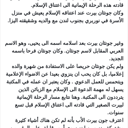
قادته هذه الرحلة الإيمانية الى اعتناق الإسلام.
وكان جونثان بيرت عند اعتناقه الإسلام يعيش في منزل
الأسرة في نوربري بجنوب لندن مع والديه وشقيقته اليزا.
وغير جونثان بيرت بعد اسلامه اسمه الى يحيى، وهو الاسم
العربي المقابل لاسم جونثان. وكان جونثان فرحا باسمه
الجديد.
ولم يكن جونثان حريصا على الاستفادة من شهرة والده
إعلاميا، بل كان يحب ان ينزوي بعيدا عن الاضواء الإعلامية
ويتحمس للعمل الدعوي . وكان يعتبر ان عمله في المكتبة
يسهل له مهمة الدعوة الى الإسلام مع الزبائن الذين
يترددون الى المكتبة. وهنا نتابع مسار الرحلة الإيمانية
لبيرت الصغير التي قادته الى اعتناق الإسلام قبل تسع
سنوات.
اعترف جون بيرت الأب بأنه لم تكن هناك أشياء كثيرة
مشتركة بينه وبين ابنه سوى أمور قليلة، على الرغم من