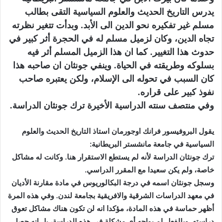
يدرس التاريخ الحديث والعلوم السياسية التقى بطالب
مسلم غير تفكيره نحو الدين الى الأبد. وبدأت تتغير نظرته
تجاه الدين، وكان لزميل مسلم له في الحجرة أثر كبير في
حدوث هذا التغيير. كما ان هذا الزميل المسلم أثر فيه
بسلوكه وطريقته في الحياة. وينفي جونثان ان صاحبه هذا
كان السبب في تحوله الى الإسلام، ولكن يعتبره صاحب
نفوذ كبير على قراره.
وفي منتصف سنته الدراسية الأخيرة ترك جونثان الدراسة.
يقول البروفيسور فرانك اوجورمان استاذ التاريخ الحديث والعلوم
السياسية في جامعة مانشستر البريطانية:
ترك جونثان الدراسة لأنه لم يستطع الاستقرار هنا. وكانت له مشاكل
خاصة، ولم يكن سعيدا مع المقرر الدراسي.
وسجل جونثان اسمه في درجة البكالوريوس في مادة مقارنة الأديان
في معهد الدراسات الشرقية والافريقية بجامعة لندن. وفي هذه المرة
أظهر حماسة في هذه المادة، مؤكدا انه لن تكون هناك مشاكل تعوق
دراسته. وبالفعل لم يواجه أي مشكلة في هذه الدراسة، بل انه حصل