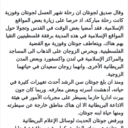
وقال صديق لجونثان ان رحلة شهر العسل لجونثان وفوزية
كانت رحلة مباركة، اذ حرصا على زيارة بعض المواقع
الإسلامية. فقد أمضيا بعض الوقت في القدس وتجولا حول
المواقع الإسلامية في هذه المدينة برفقة فلسطينيين التقيا
بهم هناك، ويتعاطف جونثان وفوزية مع القضية
الفلسطينية. ويحرص الزوجان على الذهاب الى المساجد
والمراكز الإسلامية في لندن واكسفورد وبعض المدن
البريطانية الأخرى. وانهما زوجان سعيدان في حياتهما
الزوجية.
ومنذ ان بلغ جونثان سن الرشد أحدث تغييرات كثيرة في
حياته، أدهشت أسرته وبعض معارفه. وربما كان جون
بيرت اداريا حازما يسيطر على مجريات الأمور في هيئة
الاذاعة البريطانية الا ان هناك مناطق خارجة عن سيطرته
ومنها حياة ابنه جونثان.
ويرفض جونثان الحديث لوسائل الإعلام البريطانية