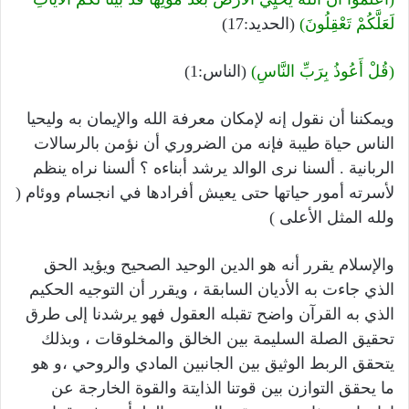
لَعَلَّكُمْ تَعْقِلُونَ)
(الحديد:17)
(قُلْ أَعُوذُ بِرَبِّ النَّاسِ)
(الناس:1)
ويمكننا أن نقول إنه لإمكان معرفة الله والإيمان به وليحيا
الناس حياة طيبة فإنه من الضروري أن نؤمن بالرسالات
الربانية . ألسنا نرى الوالد يرشد أبناءه ؟ ألسنا نراه ينظم
لأسرته أمور حياتها حتى يعيش أفرادها في انجسام ووئام (
ولله المثل الأعلى )
والإسلام يقرر أنه هو الدين الوحيد الصحيح ويؤيد الحق
الذي جاءت به الأديان السابقة ، ويقرر أن التوجيه الحكيم
الذي به القرآن واضح تقبله العقول فهو يرشدنا إلى طرق
تحقيق الصلة السليمة بين الخالق والمخلوقات ، وبذلك
يتحقق الربط الوثيق بين الجانبين المادي والروحي ،و هو
ما يحقق التوازن بين قوتنا الذايتة والقوة الخارجة عن