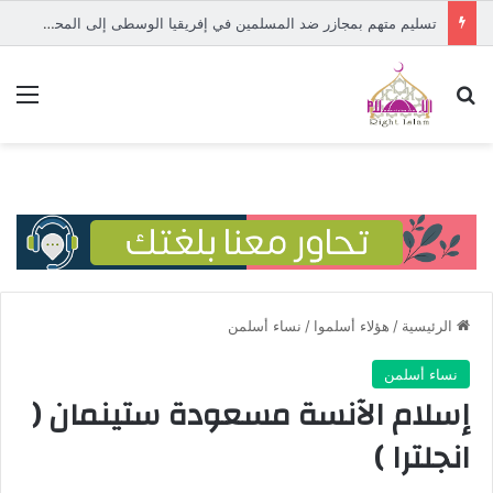
المسلمة الصومالية “إلهان عمر” من مخيمات اللجوء إلى الكونغرس
بحث عن
الق
الرئيسية
/
هؤلاء أسلموا
/
نساء أسلمن
نساء أسلمن
إسلام الآنسة مسعودة ستينمان (
انجلترا )