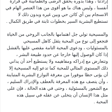
إرادتنا ، وهذا بدوره يحقق الرضى والطمأنينة في قرارة
أنفسنا ، وليس هناك ما هو أقوى من هذا العنصر الهام في
الانسجام بين أي كائن حي وبين غيره وبدون ذلك لا
تستطيع البشرية السير بخطوات ثابتة في طريق الكمال .
والمسيحية تولي جل اهتمامها بالجانب الروخي من الخياة
فتجعو إلى نوع من المحبة يثقل كاهل المسيحي
بالمسئوليات ، ودعوى المحبة التامة مقضي عليها بالفشل
إذا كان الوصول إليها خارجا عن حدود طبيعة البشر ،
وتتعارض مع إدراكه ومفاهيمه ولا يستطيع أحد أن يداني
ذلك المستوى المثالي للمحبة كما تدعو إليه المسيحية إلا
أن يؤتى حظا موفورا من معرفة النوازع البشرية المتباينة
، وأن يتصف مع هذه المعرفة بالعطف والإدراك السليم ،
مع الشعور بالمسئولية ، وحتى في هذه الحالة ، فإن على
مثل هذا الإنسان أن يتخلى عن عقله في سبيل هذه
المحبة .