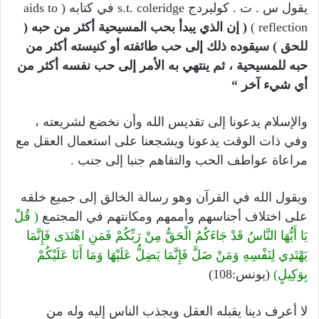
يقول س . ت . كوليردج s.t. coleridge في كتابه ( aids to
reflection )
( إن الذي يبدأ بحب المسيحية أكثر من حبه (
للحق ) سيقوده ذلك إلى حب طائفته أو كنيسته أكثر من
حبه للمسيحية ، ثم ينتهي به الأمر إلى حب نفسه أكثر من
أي شيء آخر “
والإسلام يدعونا إلى تقديس الله وأن نخضع لشريعته ،
وفي ذات الوقت يدعونا ويشجعنا على استعمال العقل مع
مراعاة عواطف الحب والتفاهم جنبا إلى جنب .
ويقول الله في القرآن وهو رسالة الخالق إلى جميع خلقه
على اختلاف أجناسهم وأممهم ومكانتهم في المجتمع
( قُلْ
يَا أَيُّهَا النَّاسُ قَدْ جَاءَكُمُ الْحَقُّ مِنْ رَبِّكُمْ فَمَنِ اهْتَدَى فَإِنَّمَا
يَهْتَدِي لِنَفْسِهِ وَمَنْ ضَلَّ فَإِنَّمَا يَضِلُّ عَلَيْهَا وَمَا أَنَا عَلَيْكُمْ
بِوَكِيلٍ)
(يونس:108)
لا أعرف دينا يقبله العقل ويجذب الناس إليه وله من