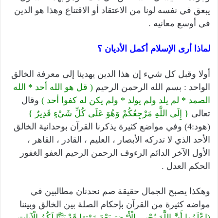
يبعق في نفسه لونا من الاعتقاد أو الاقتناع وهذا هو الدين
في أوسع معانيه .
لماذا أرى الإسلام أكمل الأديان ؟
أولا وقبل كل شيء إن هذا الدين يهدينا إلى معرفة الخالق
الواحد : بسم الله الرحمن الرحيم
( قل هو الله أحد * الله
الصمد * لم يلد ولم يولد * ولم يكن له كفوا أحد )
وقال
تعالى
{ إِلَى اللَّهِ مَرْجِعُكُمْ وَهُوَ عَلَى كُلِّ شَيْءٍ قَدِيرٌ }
(هود:4) وفي مواضع كثيرة يذكرنا القرآن بوحدانية الخالق
الأحد الذي لا تدركه الأبصار ، العليم ، القادر ، القاهر ،
الأول الآخر الدائم الرءوف الرحمن الرحيم العفو الغفور
الحكم العدل .
وهكذا يصبح الجمال حقيقة صم نحدنان مطالبين في
مواضه كثيرة من القرآن بإحكام الصلة بين الخالق وبيننا
(اعْلَمُوا أَنَّ اللَّهَ يُحْيِي الْأَرْضَ بَعْدَ مَوْتِهَا قَدْ بَيَّنَّا لَكُمُ الْآياتِ