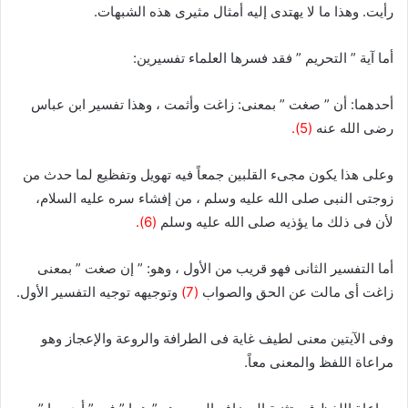
رأيت. وهذا ما لا يهتدى إليه أمثال مثيرى هذه الشبهات.
أما آية ” التحريم ” فقد فسرها العلماء تفسيرين:
أحدهما: أن ” صغت ” بمعنى: زاغت وأثمت ، وهذا تفسير ابن عباس
رضى الله عنه
(5).
وعلى هذا يكون مجىء القلبين جمعاً فيه تهويل وتفظيع لما حدث من
زوجتى النبى صلى الله عليه وسلم ، من إفشاء سره عليه السلام،
لأن فى ذلك ما يؤذيه صلى الله عليه وسلم
(6).
أما التفسير الثانى فهو قريب من الأول ، وهو: ” إن صغت ” بمعنى
زاغت أى مالت عن الحق والصواب
(7)
وتوجيهه توجيه التفسير الأول.
وفى الآيتين معنى لطيف غاية فى الطرافة والروعة والإعجاز وهو
مراعاة اللفظ والمعنى معاً.