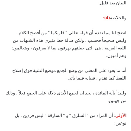
البيان بعد قليل.
والخلاصة
(4):
اتضح لنا مما تقدم أن قوله تعالى ” قلوبكما ” من أفصح الكلام ،
وليس صحيحاً فحسب ، ولكن ضآلة حظ مثيرى هذه الشبهات من
اللغة العربية ، هى التى جعلتهم يهرفون بما لا يعرفون ، ويتعالمون
وهم أميون.
أما ما يعود على المعنى من وضع الجمع موضع التثنية فوق إصلاح
اللفظ كما تقدم ، فبيانه فيما يأتى:
ولنبدأ بآية المائدة ، نجد أن لجمع الأيدى دلالة على الجمع فعلاً ، وذلك
من جهتين:
الأولى:
أن المراد من ” السارق ” و ” السارقة ” ليس فردين ، بل
نوعين: