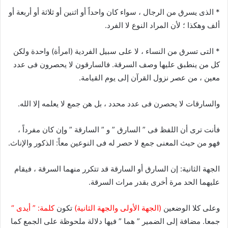
* الذى يسرق من الرجال ، سواء كان واحداً أو اثنين أو ثلاثة أو أربعة أو
ألف وهكذا ؛ لأن المراد النوع لا الفرد.
* التى تسرق من النساء ، لا على سبيل الفردية (امرأة) واحدة ولكن
كل من ينطبق عليها وصف السرقة. فالسارقون لا يحصرون فى عدد
معين ، من عصر نزول القرآن إلى يوم القيامة.
والسارقات لا يحصرن فى عدد محدد ، بل هن جمع لا يعلمه إلا الله.
فأنت ترى أن اللفظ فى ” السارق ” و ” السارقة ” وإن كان مفرداً ،
فهو من حيث المعنى جمع لا حصر له فى النوعين معاً: الذكور والإناث.
الجهة الثانية: إن السارق أو السارقة قد تتكرر منهما السرقة ، فيقام
عليهما الحد مرة أخرى بقدر مرات السرقة.
وعلى كلا الوضعين
(الجهة الأولى والجهة الثانية)
تكون
كلمة: ” أيدى “
جمعا. مضافة إلى الضمير ” هما ” فيها دلالة ملحوظة على الجمع كما