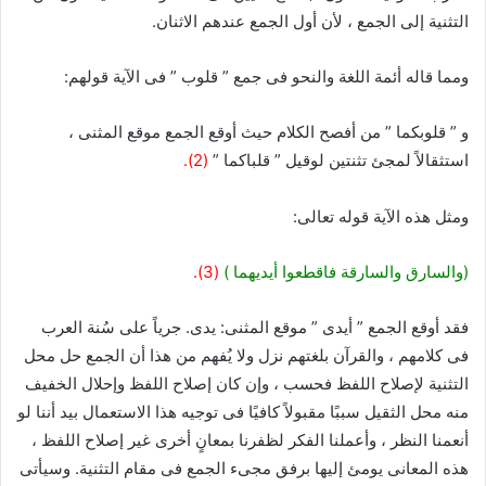
التثنية إلى الجمع ، لأن أول الجمع عندهم الاثنان.
ومما قاله أئمة اللغة والنحو فى جمع ” قلوب ” فى الآية قولهم:
و ” قلوبكما ” من أفصح الكلام حيث أوقع الجمع موقع المثنى ،
استثقالاً لمجئ تثنتين لوقيل ” قلباكما ”
(2).
ومثل هذه الآية قوله تعالى:
(والسارق والسارقة فاقطعوا أيديهما )
(3).
فقد أوقع الجمع ” أيدى ” موقع المثنى: يدى. جرياً على سُنة العرب
فى كلامهم ، والقرآن بلغتهم نزل ولا يُفهم من هذا أن الجمع حل محل
التثنية لإصلاح اللفظ فحسب ، وإن كان إصلاح اللفظ وإحلال الخفيف
منه محل الثقيل سببًا مقبولاً كافيًا فى توجيه هذا الاستعمال بيد أننا لو
أنعمنا النظر ، وأعملنا الفكر لظفرنا بمعانٍ أخرى غير إصلاح اللفظ ،
هذه المعانى يومئ إليها برفق مجىء الجمع فى مقام التثنية. وسيأتى