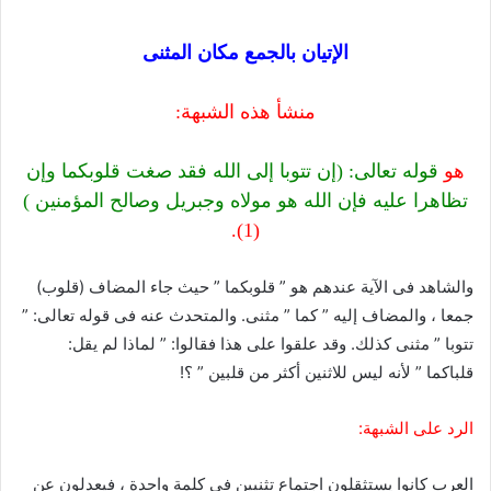
الإتيان بالجمع مكان المثنى
منشأ هذه الشبهة:
هو
قوله تعالى: (إن تتوبا إلى الله فقد صغت قلوبكما وإن
تظاهرا عليه فإن الله هو مولاه وجبريل وصالح المؤمنين )
(1).
والشاهد فى الآية عندهم هو ” قلوبكما ” حيث جاء المضاف (قلوب)
جمعا ، والمضاف إليه ” كما ” مثنى. والمتحدث عنه فى قوله تعالى: ”
تتوبا ” مثنى كذلك. وقد علقوا على هذا فقالوا: ” لماذا لم يقل:
قلباكما ” لأنه ليس للاثنين أكثر من قلبين ” ؟!
الرد على الشبهة:
العرب كانوا يستثقلون اجتماع تثنيين فى كلمة واحدة ، فيعدلون عن