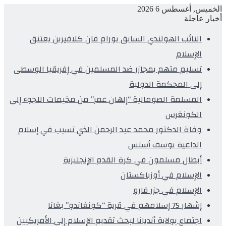
الخميس, أغسطس 6 2026
أخبار عاجلة
النائب الهولندي السابق يورام فان كلافيرين يعتنق
الإسلام
تسليم متهم بمجازر ضد المسلمين في إفريقيا الوسطى
إلى المحكمة الدولية
المسلمة الصومالية “إلهان عمر” من مخيمات اللجوء إلى
الكونغرس
وفاة الدكتور محمد عبد الرحمن الذي تسبب في إسلام
الداعية يوسف أستس
أبطال مسلمون في كرة القدم الإنجليزية
الإسلام في أوزباكستان
الإسلام في جزر فارو
إشهار 75 إسلامهم في قرية “كونغاندو” بغانا
اجتماع بولاية أنديانا لبحث تقديم الإسلام إلى الأمريكيين