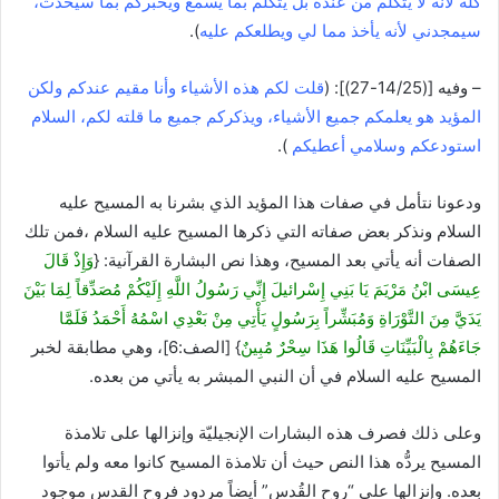
كله لأنه لا يتكلم من عنده بل يتكلم بما يسمع ويخبركم بما سيحدث،
سيمجدني لأنه يأخذ مما لي ويطلعكم عليه
).
– وفيه [(14/25-27)]: (
قلت لكم هذه الأشياء وأنا مقيم عندكم ولكن
المؤيد هو يعلمكم جميع الأشياء، ويذكركم جميع ما قلته لكم، السلام
استودعكم وسلامي أعطيكم
).
ودعونا نتأمل في صفات هذا المؤيد الذي بشرنا به المسيح عليه
السلام ونذكر بعض صفاته التي ذكرها المسيح عليه السلام ،فمن تلك
الصفات أنه يأتي بعد المسيح، وهذا نص البشارة القرآنية: {
وَإِذْ قَالَ
عِيسَى ابْنُ مَرْيَمَ يَا بَنِي إِسْرائيلَ إِنِّي رَسُولُ اللَّهِ إِلَيْكُمْ مُصَدِّقاً لِمَا بَيْنَ
يَدَيَّ مِنَ التَّوْرَاةِ وَمُبَشِّراً بِرَسُولٍ يَأْتِي مِنْ بَعْدِي اسْمُهُ أَحْمَدُ فَلَمَّا
جَاءَهُمْ بِالْبَيِّنَاتِ قَالُوا هَذَا سِحْرٌ مُبِينٌ
} [الصف:6]، وهي مطابقة لخبر
المسيح عليه السلام في أن النبي المبشر به يأتي من بعده.
وعلى ذلك فصرف هذه البشارات الإنجيليّة وإنزالها على تلامذة
المسيح يردُّه هذا النص حيث أن تلامذة المسيح كانوا معه ولم يأتوا
بعده. وإنزالها على “روح القُدس” أيضاً مردود فروح القدس موجود