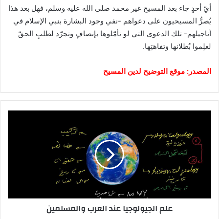
أيّ أحدٍ جاء بعد المسيح غير محمد صلى الله عليه وسلم، فهل بعد هذا
يُصرُّ المسيحيون على دعواهم -نفي وجود البشارة بنبي الإسلام في
أناجيلهم- تلك الدعوى التي لو تأمّلوها بإنصافٍ وتجرّد لطلبِ الحقّ
لعلِموا بُطلانها وتفاهتِها.
المصدر: موقع التوضيح لدين المسيح
علم الجيولوجيا عند العرب والمسلمين