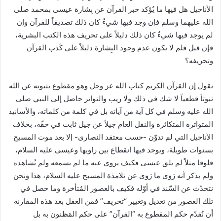
الأناجيل هل فيها ما يُؤكد خبر القرآن عن بِشارة عيسى بمحمد صلى
الله عليهما وسلم فإن وجد فيها شيءٌ كان ذلك تصديقاً للقرآن وإن
لم يوجد فيها شيءٌ كان ذلك دليلاً على تحريف هذه الكتب البشرية،
فإن قيل فلم لا يكون عدم وجود البِشارة دليلاً على كَذب القرآن
وتحريفه؟
نقول إن القرآن الكريم كتاب الله عز وجل وهو مقطوع بثبوته عن الله
ثبوتاً قطعياً لا شك في ذلك ولا ريب والتواتر حاصل إلى النبي صلى
الله عليه وسلم في كل آية من آياته بل في كلمة من كلماته، والأسانيد
المتواترة المتكاثرة والنقل العام جيلاً عن جيل ثابت في حقّه، بخلاف
الأناجيل التي لم تدوّن -حسب معتقد النصارى- إلا بعد موت المسيح
بسنوات طويلة، ويوجد فيها انقطاع بين راويها وعيسى عليه السلام،
فلوقا مثلاً لم يلق عيسى فكيف يروي عنه ما لم يسمعه ولم يُشاهده
ولم يذكر أنه رَوى ما رَوى عن تلامذة المسيح عليه السلام، هذا ونحن
نتحدّث عن السّند في أوّله فكيف بالعصور المُتأخرة وما حصل في
تلك العصور من تعديل وتغيير “تحريف” فمن العقل بعد هذه المقارنة
أن نُقدّم حكم المقطوع به “القرآن” على حكم المَظنون به بل