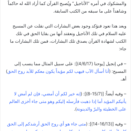
والمشكوك في أمره “الأناجيل” ويُصبح القرآن كما أراد الله له حاكماً
وشاهداً على ما سبقه من الكتب السابقة.
وبعد هذا نعود فنؤكد وجود بعض البشارات التي نقلت عن المسيح
عليه السلام في تلك الأناجيل ونعقتد أنها من بقايا الحق في تلك
الكتب لشهادة القرآن بصدق تلك البشارات، فمن تلك البشارات ما
جاء:
– في إنجيل [يوحنا (4/6/17)]: على سبيل المثال مما ينسب إلى
المسيح: (
أنا أسأل الآب فيهب لكم مؤيداً يكون معكم للأبد روح الحق
)
أهـ.
– وفيه أيضاً: [(15/7-8)]: (
إنه خير لكم أن أمضي، فإن لم أمض لا
يأتيكم المؤيد أما إذا ذهبت فأرسله إليكم وهو متى جاء أخزى العالم
على الخطيئة والبرّ والدينونة
).
– وفيه [(16/13-14)]: (
متى جاء هو أي روح الحق أرشدكم إلى الحق