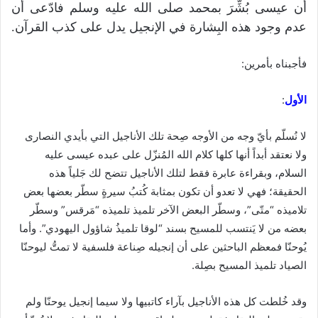
أن عيسى بُشِّرَ بمحمد صلى الله عليه وسلم فادّعى أن
عدم وجود هذه البِشارة في الإنجيل يدل على كذب القرآن.
فأجبناه بأمرين:
الأول
:
لا نُسلّم بأيّ وجه من الأوجه صِحة تلك الأناجيل التي بأيدي النصارى
ولا نعتقد أبداً أنها كلها كلام الله المُنزّل على عبده عيسى عليه
السلام، وبقراءة عابرة فقط لتلك الأناجيل تتضح لك جَلياً هذه
الحقيقة؛ فهي لا تعدو أن تكون بمثابة كُتبُ سيرةٍ سطّر بعضها بعض
تلاميذه “متّى”، وسطّر البعض الآخر تلميذ تلميذه “مَرقس” وسطّر
بعضه من لا يَنتسب للمسيح بسند “لوقا تلميذُ شاؤول اليهودي”. وأما
يُوحنّا فمعظم الباحثين على أن إنجيله صِناعة فلسفية لا تمتُّ ليوحنّا
الصياد تلميذ المسيح بصِلة.
وقد خُلطت كل هذه الأناجيل بآراء كاتبيها ولا سيما إنجيل يوحنّا ولم