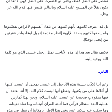
تقتصر على النقل فقط، وحتى لو اقتصرت على النقل فهي لا تُعدّ أن
تكون نقلاً عن المسيح عليه السلام وبالتالي فليس فيها كلام الله عز
وجل.
بل قد اعترف كاتبوها بأنهم كتبوها من تلقاء أنفسهم لأغراض تقصّدوها
ولم يصفوا كتبهم بصفة الإلهية [انظر مقدمة إنجيل لوقا، وآخر فقرتين
من إنجيل يوحنّا].
فكيف يقال بعد هذا إن هذه الأناجيل تمثل إنجيل عيسى الذي هو كلمة
الله ووحيه إليه.
الثاني
:
رغم أننا نُكذّب بنسبة هذه الأناجيل إلى عيسى بمعنى أن عيسى كتبها
أو أمّلاها على من يكتبها، ونقطع أنها ليست كلام الله، إلا أننا نعتقد أن
فيها منقولاتٍ صحيحة عن عيسى عليه السلام، ونحن بهذا نُمارس
عملية النقد بمنظار قرآني فما أثبته القرآن أثبتناه، وما نفاه نفيناه،
وما سكت عنه سكتنا عنه، وفي هذا الإطار بإمكاننا أن ننظر في هذه