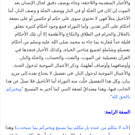
والأخبار المتقدمة واللاحقة، وجاء بوصف دقيق لحال الإنسان بعد
الموت إن كان في الجنّة أو في النار ووصف الجنّة وَ وصف النار، أما
الأناجيل مثلاً فهي لا تحتوي سوى على حكم أو حكمين أو على بضعة
أحكام على أكبر تقدير، وأما التوراة فمع وجود أحكام كثيرة تتعلق
بالحلال والحرام في الطلاق والنكاح والأطعمة إلا أن تلك الأحكام
قليلة جداً مُقارنة بما جاء به محمد صلى الله عليه وسلم من أحكام
تفصيلةٍ وشاملةٍ لجميع مَناحي الحياة، وكذلك الأخبار فنجدها في
القرآن تفصيلية عن الموت، والبعث، والحساب، والجنّة والنار،
وأوصافهما وأوصاف أهلهما، وذكر الأعمال الموجبة لدخول الجنة،
والأعمال الموجبة لدخول النار، في تفصيل لا يحتاج بعده إلى مزيدِ
بيان، وكل هذا التفصيل خلْت منه التوراة أما الأناجيل فلا تسلْ عن هذا
الجانب فيها، وهذا مِصداقٌ لصفة النبي كما أخبر به المسيح “
ويخبركم
بالحق كله
“.
الصفة الرابعة:
(
لأنه لا يتكلم من عنده بل يتكلم بما يسمع ويخبركم بما سيحدث
) وهذا