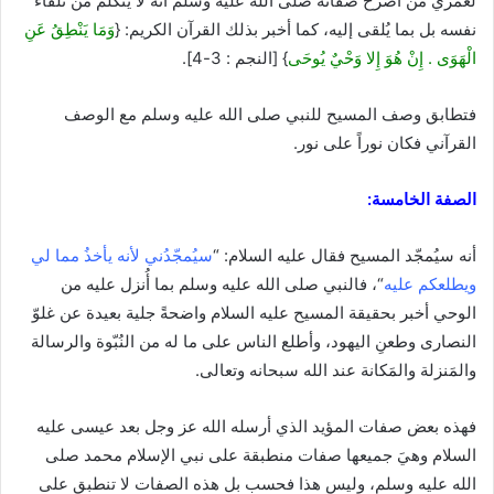
لعمري من أصرح صفاته صلى الله عليه وسلم أنه لا يتكلم من تلقاء
نفسه بل بما يُلقى إليه، كما أخبر بذلك القرآن الكريم: {
وَمَا يَنْطِقُ عَنِ
الْهَوَى . إِنْ هُوَ إِلا وَحْيٌ يُوحَى
} [النجم : 3-4].
فتطابق وصف المسيح للنبي صلى الله عليه وسلم مع الوصف
القرآني فكان نوراً على نور.
الصفة الخامسة:
أنه سيُمجّد المسيح فقال عليه السلام: “
سيُمجّدُني لأنه يأخذُ مما لي
ويطلعكم عليه
“، فالنبي صلى الله عليه وسلم بما أُنزل عليه من
الوحي أخبر بحقيقة المسيح عليه السلام واضحةً جلية بعيدة عن غلوّ
النصارى وطعنِ اليهود، وأطلع الناس على ما له من النُبّوة والرسالة
والمَنزلة والمَكانة عند الله سبحانه وتعالى.
فهذه بعض صفات المؤيد الذي أرسله الله عز وجل بعد عيسى عليه
السلام وهيَ جميعها صفات منطبقة على نبي الإسلام محمد صلى
الله عليه وسلم، وليس هذا فحسب بل هذه الصفات لا تنطبق على