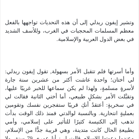
وتشير إيفون ريدلي إلى أن هذه التحديات تواجهها بالفعل
معظم المسلمات المحجبات في الغرب، وللأسف الشديد
في بعض الدول العربية والإسلامية.
وأما أسرتها فلم تتقبل الأمر بسهولة, تقول إيفون ريدلي:
لي أختان؛ واحدة عاشت أكثر من عشرين سنة جارة
لأسرةٍ مسلمةٍ، ولهذا لم يكن سماعها للخبر غريبًا عليها،
وتقبَّلت الأمر بشكلٍ طبيعي، أما أختي الثانية فقالت لي
في سخريةٍ: أعتقدُ أنكِ قريبًا ستفجرين نفسك وتقومين
بعمليةٍ انتحارية. وبالنسبة لوالدتي فمنذ ذلك الوقت بدأت
تذهب إلى الكنيسة كثيرًا للتأثير على إسلامي، وأمي
بطبيعةِ الحال كانت متدينة، وهي قريبة جدًّا من الإسلام،
وعندما دعوتها للإسلام قالت لي: أنا عمري 79 سنة، ولا