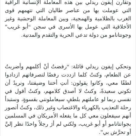
وتقارن إيفون ريدلي بين هذه المعاملة الإنسانية الراقية
التي عوملت بها من عناصر طالبان التي تتهمهم قوى
الغرب بالظلامية والهمجية، وبين المعاملة الوحشية وغير
الأخلاقية التي عومل بها الأسرى في سجن “أبو غريب”
وجونتانامو من دولة تدعي الحرية والتقدم والمدنية.
وتحكي إيفون ريدلي قائلة: “رفضتُ أنْ أكلمهم وأضربتُ
عن الطعام، وكنتُ كلما ازددت رفضًا لتصرفاتهم ازدادوا
لطفًا معي، وكانوا يقولون: أنتِ أختنا وضيفتنا، ونريدُ أن
تكوني سعيدةً، وكنتُ لا أصدق كلامهم، وكنتُ أقول في
نفسي ربما لو عاملتهم بلطفٍ سيعاملونني بقسوةٍ، وستبدأ
رحلة التعذيب بالكهرباء والاغتصاب وغير ذلك، وكنتُ أتصور
أنهم سيفعلون معي كل ما يفعله الأمريكان في المسلمين
بجوانتانامو أو أبو غريب، ولكني لم أرَ رجلاً واحدًا نظر إليَّ
أو تحرَّش بي”.