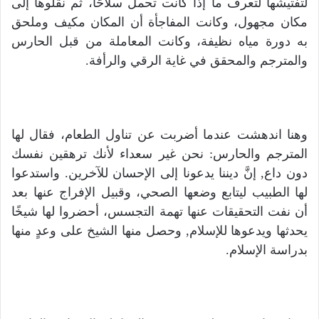
لتفتيشها لتعرف ما إذا كانت تحمل سلاحًا، ثم نقلوها إلى
مكان مجهول، وكانت المفاجأة أن المكان مكيف وملحق
به دورة مياه نظيفة، وكانت المعاملة من قبل الحارس
والمترجم والمحقق في غاية الرقي والرأفة.
وهنا اندهشت عندما أضربت عن تناول الطعام، فقال لها
المترجم والحارس: نحن غير سعداء لأنك ترهقين نفسك
دون داع, إنَّ ديننا يدعونا إلى الإحسان للآخرين. واستدعوا
لها الطبيب ليتابع وضعها الصحي، وقبيل الإفراج عنها بعد
أن نفت التحقيقات عنها تهمة التجسس، أحضروا لها شيخًا
يحدثها ويدعوها للإسلام, وحصل منها الشيخ على وعدٍ منها
بدراسة الإسلام.