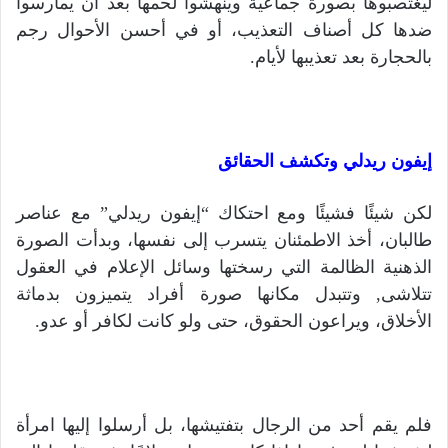
ليغتصبوها بصورة جماعية وينهشوا لحمها بعد أن يمارسوا
ضدها كل أصناف التعذيب، أو في أحسن الأحوال رجم
بالحجارة بعد تعذيبها لأيام.
إيفون ريدلي وتكشف الحقائق
لكن شيئًا فشيئًا ومع احتكاك “إيفون ريدلي” مع عناصر
طالبان، أخذ الاطمئنان يتسرب إلى نفسها، وبدأت الصورة
الذهنية الظالمة التي رسختها وسائل الإعلام في العقول
تتلاشى, وتتبدل مكانها صورة أفراد يتميزون بدماثة
الأخلاق، ويراعون الحقوق، حتى ولو كانت لكافر أو عدو.
فلم يقم أحد من الرجال بتفتيشها، بل أرسلوا إليها امرأة