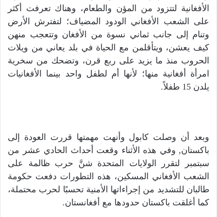
الأفغانية لتتزود من المؤن والطعام، وهناك تعرفت أكثر
على الشعب الأفغاني الودود المضياف؛ لتفترش الأرض
وتنام إلى جانب ثماني نسوة من الأفغان وتتعجب منهن
كيف يعشن، ويتأقلمن مع الحياة في بلد يعاني من ويلات
الحروب منذ ما يزيد على ربع قرن، وتضحك من سخرية
امرأة أفغانية منها؛ لأنها أم لطفل واحد بينما الأفغانيات
يلدن 15 طفلاً.
وبعد أن وصلت كابول وأنهت مهمتها قررت العودة إلى
باكستان, وفي هذه الأثناء وقعت أحداث الحادي عشر من
سبتمبر لتقرر الولايات المتحدة شنَّ حرب ظالمة على
الشعب الأفغاني المسكين، هذه التطورات دفعت حكومة
طالبان للتشديد من إجراءاتها الأمنية تحسبًا لحرب محتملة،
كما أغلقت باكستان حدودها مع أفغانستان.