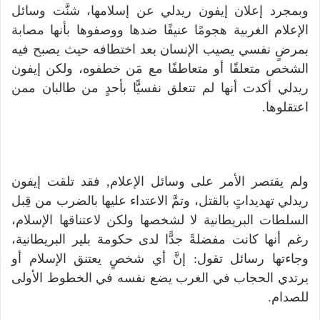
وبمجرد إعلان إيفون ريدلي عن إسلامها، شنَّت وسائل
الإعلام الغربية هجومًا عنيفًا ضدها ووصفوها بأنها مصابة
بمرضٍ نفسي يصيب الإنسان بعد اختطافه حيث يصبح فيه
الشخص متعلقًا أو متعاطفًا مع مَن خطفوه، ولكن إيفون
ريدلي أكدت أنها لم تتعلق نفسيًّا بأحدٍ من طالبان ممن
اعتقلوها.
ولم يقتصر الأمر على وسائل الإعلام, فقد تلقت إيفون
ريدلي تهديداتٍ بالقتل، وتمَّ الاعتداء عليها بالضرب من قِبل
السلطات البريطانية لا لشخصها ولكن لاعتناقها الإسلام،
رغم أنها كانت مفضلةً جدًّا لدى حكومة بلير البريطانية،
وجاءتها رسائل تقول: إنَّ أي شخصٍ يعتنق الإسلام أو
يرتدي الحجاب في الغرب يضع نفسه في الخطوط الأولى
للصدام.