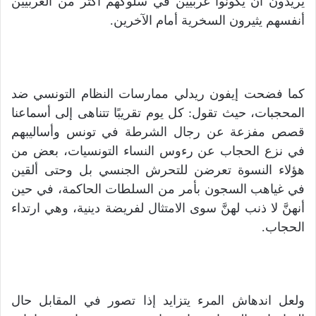
يريدون أن يكونوا غربيين في سلوكهم أكثر من الغربيين
أنفسهم يثيرون السخرية أمام الآخرين.
كما فضحت إيفون ريدلي ممارسات النظام التونسي ضد
المحجبات، حيث تقول: كل يوم تقريبًا تتناهى إلى أسماعنا
قصص مفزعة عن رجال الشرطة في تونس وأساليبهم
في نزع الحجاب عن رءوس النساء التونسيات، بعض من
هؤلاء النسوة تعرضن للتحرش الجنسي بل وحتى ألقين
في غياهب السجون بأمر من السلطات الحاكمة، في حين
أنهنَّ لا ذنب لهنَّ سوى الامتثال لفريضة دينية، وهي ارتداء
الحجاب.
ولعل اندهاش المرء يتزايد إذا تصور في المقابل حال