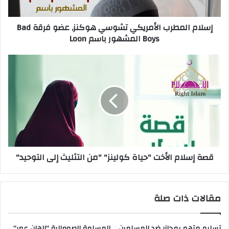
إسلام المطرب الأمريكي تشوسي هوكنز, عضو فرقة Bad
Boys المشهور باسم Loon
قصة إسلام الأخت "حياة كولينز" "من التثليث إلى التوحيد"
مقالات ذات صلة
تسليم متهم بمجازر ضد المسلمين
المسلمة الصومالية “إلهان عمر”