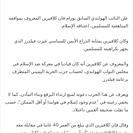
علن النائب الهولندي السابق يورام فان كلافيرين المعروف بمواقفه
المناهضة للمسلمين، اعتناقه الإسلام.
وكان كلافيرين بمثابة الذراع الأيمن للسياسي غيرت فيلدرز الذي
يجهر بكراهيته للمسلمين.
والمعروف عن كلافيرين أنه كان قياديا في معركة ضد الإسلام في
مجلس النواب الهولندي، لحساب حزب الحرية اليميني المتطرف
بزعامة فيلدرز.
ويعرف عن هذا الحزب دعوته لمنع ارتداء البرقع وبناء المآذن، كما لا
يخفي رغبته في “عدم وجود إسلام في هولندا أو أقل الممكن”، حسب
ما نقلت صحيفة ألغمين داغبلاد.
وقال فان كلافيرين الذي يبلغ من العمر 40 عاما في مقابلة معه
نشرتها الثلاثاء صحيفة “أن آر سي” إنه عند إعداده لكتاب ضد