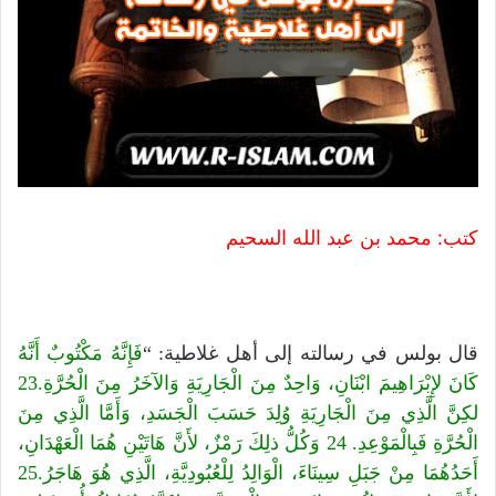
كتب: محمد بن عبد الله السحيم
قال بولس في رسالته إلى أهل غلاطية: “
فَإِنَّهُ مَكْتُوبٌ أَنَّهُ
كَانَ لإِبْرَاهِيمَ ابْنَانِ، وَاحِدٌ مِنَ الْجَارِيَةِ وَالآخَرُ مِنَ الْحُرَّةِ.23
لكِنَّ الَّذِي مِنَ الْجَارِيَةِ وُلِدَ حَسَبَ الْجَسَدِ، وَأَمَّا الَّذِي مِنَ
الْحُرَّةِ فَبِالْمَوْعِدِ. 24 وَكُلُّ ذلِكَ رَمْزٌ، لأَنَّ هَاتَيْنِ هُمَا الْعَهْدَانِ،
أَحَدُهُمَا مِنْ جَبَلِ سِينَاءَ، الْوَالِدُ لِلْعُبُودِيَّةِ، الَّذِي هُوَ هَاجَرُ.25