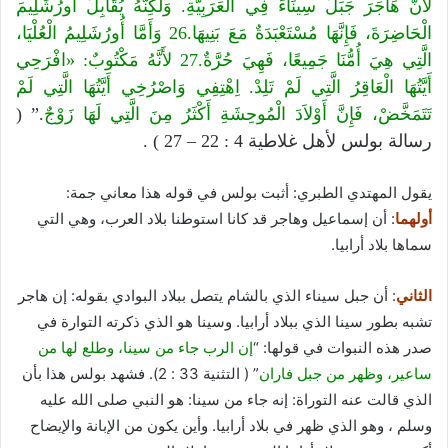
لأَنَّ هَاجَرَ جَبَلُ سِينَاءَ فِي الْعَرَبِيَّةِ. وَلكِنَّهُ يُقَابِلُ أُورُشَلِيمَ
الْحَاضِرَةَ، فَإِنَّهَا مُسْتَعْبَدَةٌ مَعَ بَنِيهَا.26 وَأَمَّا أُورُشَلِيمُ الْعُلْيَا،
الَّتِي هِيَ أُمُّنَا جَمِيعًا، فَهِيَ حُرَّةٌ.27 لأَنَّهُ مَكْتُوبٌ: «افْرَحِي
أَيَّتُهَا الْعَاقِرُ الَّتِي لَمْ تَلِدْ. اِهْتِفِي وَاصْرُخِي أَيَّتُهَا الَّتِي لَمْ
تَتَمَخَّضْ، فَإِنَّ أَوْلاَدَ الْمُوحِشَةِ أَكْثَرُ مِنَ الَّتِي لَهَا زَوْجٌ
.” (
رسالة بولس لأهل غلاطية 4 : 22 – 27 ) .
يقول المهتدي الطبري: أثبت بولس في قوله هذا معاني جمة:
أولهما
: أن إسماعيل وهاجر قد كانا استوطنا بلاد العرب، وهي التي
سماها بلاد أرابيا.
الثاني
: أن جبل سيناء الذي بالشام يتصل ببلاد البوادي بقوله: إن هاجر
تشبه بطور سينا الذي ببلاد أرابيا. وسينا هو الذي ذكرته التوارة في
صدر هذه النبوات في قولها: “
إن الرب جاء من سينا، وطلع لها من
ساعير، وظهر من جبل فاران
” ( التثنية 33 : 2). فشهد بولس هذا بأن
الذي قالت عنه التوراة: إنه جاء من سينا: هو النبي صلى الله عليه
وسلم ، وهو الذي ظهر في بلاد أرابيا. وأين يكون من الإبانة والإيضاح