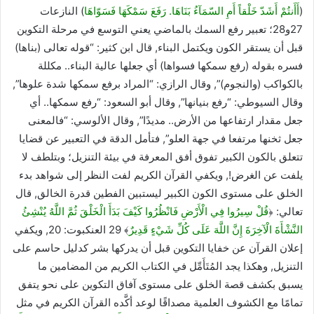
(
أَأَنتُمْ أَشَدّ خَلْقاً أَمِ السّمَآءُ بَنَاهَا. رَفَعَ سَمْكَهَا فَسَوّاهَا
) النازعات
27و28؛ تعبير رفع السمك بالماضي يعني التوسع في مرحلة التكوين
قبل أن يستقر الكون ويكتمل البناء, قال ابن كثير: “قوله تعالى (بناها)
فسره بقوله (رفع سمكها فسواها) أي جعلها عالية البناء.. مكللة
بالكواكب (والنجوم)”, وقال الرازي: “المراد برفع سمكها شدة علوها”,
وقال السيوطي: “رفع بنيانها”, وقال أبو السعود: “رفع سمكها.. أي
جعل مقدار ارتفاعها من الأرض.. مديدًا”, وقال الألوسي: “فالمعنى
جعل ثخنها مرتفعا في جهة العلو”, فتأمل الدقة في التعبير عن قضايا
تتعلق بالكون الكبير تفوق أفق المعرفة في بيئة التنزيل؛ وبتلطف لا
يلفت عن الغرض!, ويكفي القرآن الكريم لفت النظر إلى شواهد بدء
الخلق على مستوى الكون الكبير ليستبين الفطين قدرة الخالق, قال
تعالي: ﴿
قُلْ سِيرُوا فِي الْأَرْضِ فَانْظُرُوا كَيْفَ بَدَأَ الْخَلْقَ ثُمَّ اللَّهُ يُنْشِئُ
النَّشْأَةَ الْآخِرَةَ إِنَّ اللَّهَ عَلَى كُلِّ شَيْءٍ قَدِيرٌ
﴾ 29 العنكبوت: 20, ويكفي
إعلان القرآن عن خفايا التكوين قبل أن يدركها بشر كدليل حاسم على
التنزيل, وهكذا يجد المُتَأَمِّل في الكتاب الكريم من المضامين ما
يسبق بكشف قصة الخلق على مستوى آفاق التكوين على نحو يتفق
تمامًا مع الكشوف العلمية مصداقًا لوعد أكَّده القرآن الكريم في مثل