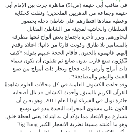
في مناقب أبي حنيفة (ص51) مناظرة جرت بين الإمام أبي
حنيفة وجماعة من الدهريين الملحدين؛ ونقلت كحكاية
وعظية مفادها انتظارهم على شاطئ دجلة بحضور
السلطان والحاشية لمجيئه من الشاطئ المقابل
ليحاورهم, وبرر تأخره باجتماع بعض ألواح ثبتتها مطرقة
بالمسامير بلا طارق وكونت قاربًا من ذاتها؛ اعتلاه وقدم
إليهم, فاتهموه بالجنون, فأقام الحجة عليهم بقوله: “كيف
تُنْكِرُون صنع قارب بدون صانع ثم تقبلون أن تكون سماء
ذات أبراج وأرض ذات فجاج وبحار ذات أمواج من صنع
العبث والوهم والمصادفة!”‏.
وقد جاءت الكشوف العلمية في كل مجالات العلوم شاهدةً
للقرآن الكريم بالسبق, وأحدث اكتشاف قد نال أصحابه
جائزة نوبل في الفيزياء لهذا العام 2011, وهو يعلن أن
الكون على مستوى المجرات البعيدة يبدو في توسع
يتسارع مع الابتعاد مما يؤكد أن له ابتداء؛ يعني لحظة خلق,
وهو ما أعلنته مسبقا نظرية الانفجار الكبير Big Bang