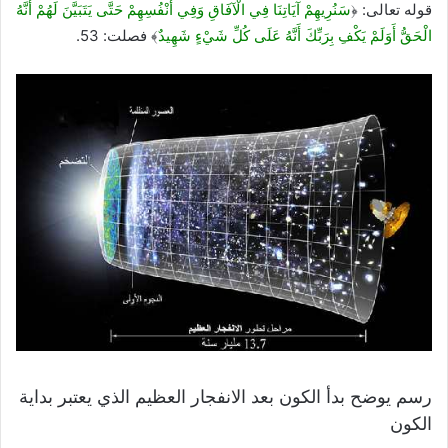
قوله تعالى: ﴿
سَنُرِيهِمْ آيَاتِنَا فِي الْآفَاقِ وَفِي أَنْفُسِهِمْ حَتَّى يَتَبَيَّنَ لَهُمْ أَنَّهُ
الْحَقُّ أَوَلَمْ يَكْفِ بِرَبِّكَ أَنَّهُ عَلَى كُلِّ شَيْءٍ شَهِيدٌ
﴾ فصلت: 53.
رسم يوضح بدأ الكون بعد الانفجار العظيم الذي يعتبر بداية
الكون