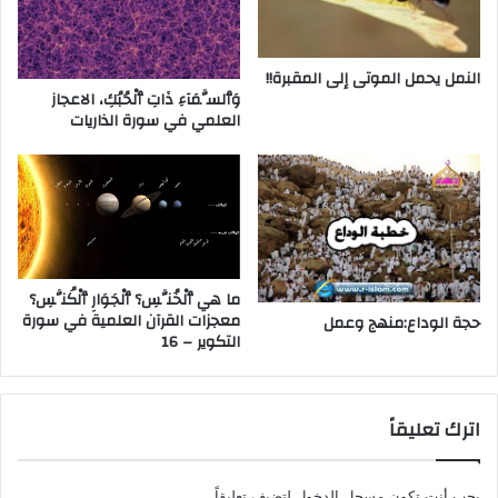
النمل يحمل الموتى إلى المقبرة!!
وَٱلسَّمَآءِ ذَاتِ ٱلْحُبُكِ، الاعجاز
العلمي في سورة الذاريات
ما هي ٱلْخُنَّسِ؟ ٱلْجَوَارِ ٱلْكُنَّسِ؟
معجزات القرآن العلمية في سورة
حجة الوداع:منهج وعمل
التكوير – 16
اترك تعليقاً
يجب أنت تكون
مسجل الدخول
لتضيف تعليقاً.