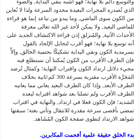
والتوسع دائم بلا نهاية؛ فهو أشبه بنفي البداية, والضوء
الذي تُصدره المجرات البعيدة محدود السرعة ولذا لا نُعاين
من الكون سوى الماضي, وما يبدو من تباعد إنما هو قراءة
للماضي البعيد, ولا يمكن لأحد غير الله تعالى معرفة
الأحداث الآنية, والمُنزلق إذن قراءة الاكتشاف الجديد على
أنه توسع بلا نهاية؛ فهو أقرب لتحايل الإلحاد بالقول
بسرمدية الكون ونفي البداية تشكيكًا بحتمية الخالق, وإلاَّ
فإن الطرف الأقرب من الكون يُمكننا أن نستطلع فيه
مجيء دلائل ارتداد الكون واقتراب النهاية؛ وكمثال تُرصد
المَجَرَّة الأقرب مقتربة بسرعة 300 كم\ثانية بخلاف
الطرف الأبعد, وإذا كان الطرف البعيد يعاني مما يعانيه
الطرف الأقرب ولم تصلنا بعد شواهد اقترابه لبعده
الشديد؛ فإن الكون فعلا في ارتداد, والنهاية في اقتراب
تمضي بأقصى سرعة مقدرة للانتقال وتأتي بغتة؛ سبقتها
شواهد الارتداد لتطوى صفحة الكون المُشَاهد.
بدء الخلق حقيقة علمية أفحمت المكابرين.