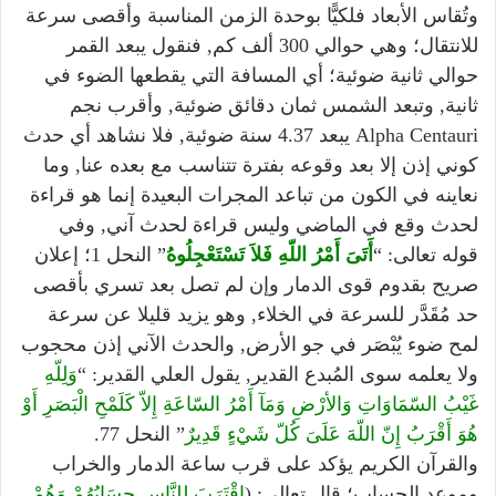
وتُقاس الأبعاد فلكيًّا بوحدة الزمن المناسبة وأقصى سرعة
للانتقال؛ وهي حوالي 300 ألف كم, فنقول يبعد القمر
حوالي ثانية ضوئية؛ أي المسافة التي يقطعها الضوء في
ثانية, وتبعد الشمس ثمان دقائق ضوئية, وأقرب نجم
Alpha Centauri يبعد 4.37 سنة ضوئية, فلا نشاهد أي حدث
كوني إذن إلا بعد وقوعه بفترة تتناسب مع بعده عنا, وما
نعاينه في الكون من تباعد المجرات البعيدة إنما هو قراءة
لحدث وقع في الماضي وليس قراءة لحدث آني, وفي
قوله تعالى: “
أَتَىَ أَمْرُ اللّهِ فَلاَ تَسْتَعْجِلُوهُ
” النحل 1؛ إعلان
صريح بقدوم قوى الدمار وإن لم تصل بعد تسري بأقصى
حد مُقَدَّر للسرعة في الخلاء, وهو يزيد قليلا عن سرعة
لمح ضوء يُبْصَر في جو الأرض, والحدث الآني إذن محجوب
ولا يعلمه سوى المُبدع القدير, يقول العلي القدير: “
وَلِلّهِ
غَيْبُ السّمَاوَاتِ وَالأرْضِ وَمَآ أَمْرُ السّاعَةِ إِلاّ كَلَمْحِ الْبَصَرِ أَوْ
هُوَ أَقْرَبُ إِنّ اللّهَ عَلَىَ كُلّ شَيْءٍ قَدِيرٌ
” النحل 77.
والقرآن الكريم يؤكد على قرب ساعة الدمار والخراب
وموعد الحساب؛ قال تعالى: (
اقْتَرَبَ لِلنَّاسِ حِسَابُهُمْ وَهُمْ