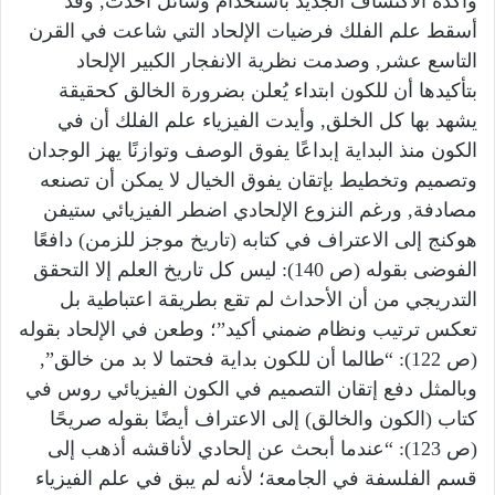
وأكده الاكتشاف الجديد باستخدام وسائل أحدث, وقد
أسقط علم الفلك فرضيات الإلحاد التي شاعت في القرن
التاسع عشر, وصدمت نظرية الانفجار الكبير الإلحاد
بتأكيدها أن للكون ابتداء يُعلن بضرورة الخالق كحقيقة
يشهد بها كل الخلق, وأيدت الفيزياء علم الفلك أن في
الكون منذ البداية إبداعًا يفوق الوصف وتوازنًا يهز الوجدان
وتصميم وتخطيط بإتقان يفوق الخيال لا يمكن أن تصنعه
مصادفة, ورغم النزوع الإلحادي اضطر الفيزيائي ستيفن
هوكنج إلى الاعتراف في كتابه (تاريخ موجز للزمن) دافعًا
الفوضى بقوله (ص 140): ليس كل تاريخ العلم إلا التحقق
التدريجي من أن الأحداث لم تقع بطريقة اعتباطية بل
تعكس ترتيب ونظام ضمني أكيد”؛ وطعن في الإلحاد بقوله
(ص 122): “طالما أن للكون بداية فحتما لا بد من خالق”,
وبالمثل دفع إتقان التصميم في الكون الفيزيائي روس في
كتاب (الكون والخالق) إلى الاعتراف أيضًا بقوله صريحًا
(ص 123): “عندما أبحث عن إلحادي لأناقشه أذهب إلى
قسم الفلسفة في الجامعة؛ لأنه لم يبق في علم الفيزياء