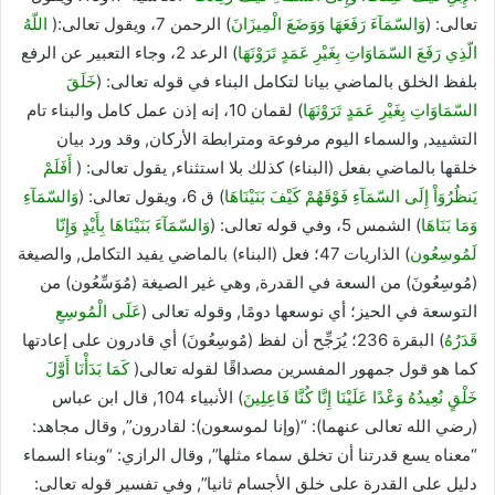
تعالى: (
وَالسّمَآءَ رَفَعَهَا وَوَضَعَ الْمِيزَانَ
) الرحمن 7، ويقول تعالى:(
اللّهُ
الّذِي رَفَعَ السّمَاوَاتِ بِغَيْرِ عَمَدٍ تَرَوْنَهَا
) الرعد 2، وجاء التعبير عن الرفع
بلفظ الخلق بالماضي بيانا لتكامل البناء في قوله تعالى: (
خَلَقَ
السّمَاوَاتِ بِغَيْرِ عَمَدٍ تَرَوْنَهَا
) لقمان 10، إنه إذن عمل كامل والبناء تام
التشييد, والسماء اليوم مرفوعة ومترابطة الأركان, وقد ورد بيان
خلقها بالماضي بفعل (البناء) كذلك بلا استثناء, يقول تعالى: (
أَفَلَمْ
يَنظُرُوَاْ إِلَى السّمَآءِ فَوْقَهُمْ كَيْفَ بَنَيْنَاهَا
) ق 6، ويقول تعالى: (
وَالسّمَآءِ
وَمَا بَنَاهَا
) الشمس 5، وفي قوله تعالى: (
وَالسّمَآءَ بَنَيْنَاهَا بِأَيْدٍ وَإِنّا
لَمُوسِعُون
) الذاريات 47؛ فعل (البناء) بالماضي يفيد التكامل, والصيغة
(مُوسِعُونَ) من السعة في القدرة, وهي غير الصيغة (مُوَسِّعُون) من
التوسعة في الحيز؛ أي نوسعها دومًا, وقوله تعالى (
عَلَى الْمُوسِعِ
قَدَرُهُ
) البقرة 236؛ يُرَجِّح أن لفظ (مُوسِعُونَ) أي قادرون على إعادتها
كما هو قول جمهور المفسرين مصداقًا لقوله تعالى(
كَمَا بَدَأْنَا أَوَّلَ
خَلْقٍ نُعِيدُهُ وَعْدًا عَلَيْنَا إِنَّا كُنَّا فَاعِلِينَ
) الأنبياء 104, قال ابن عباس
(رضي الله تعالى عنهما): “(وإنا لموسعون): لقادرون”, وقال مجاهد:
“معناه يسع قدرتنا أن تخلق سماء مثلها”, وقال الرازي: “وبناء السماء
دليل على القدرة على خلق الأجسام ثانيا”, وفي تفسير قوله تعالى: