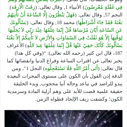
فِي غَفْلَةٍ مُعْرِضُونَ
) الأنبياء 1, وقال تعالى: (
زِفَتْ الْآزِفَة
)
النجم 57, وقال تعالى: (
فَهَلْ يَنْظُرُونَ إِلَّا السَّاعَةَ أَنْ تَأْتِيَهُمْ
بَغْتَةً فَقَدْ جَاءَ أَشْرَاطُهَا
) محمد 18, وقال تعالى: (
يَسْأَلُونَكَ
عَنِ السّاعَةِ أَيّانَ مُرْسَاهَا قُلْ إِنّمَا عِلْمُهَا عِنْدَ رَبّي لاَ يُجَلّيهَا
لِوَقْتِهَآ إِلاّ هُوَ ثَقُلَتْ فِي السّمَاوَاتِ وَالأرْضِ لاَ تَأْتِيكُمْ إِلاّ بَغْتَةً
يَسْأَلُونَكَ كَأَنّكَ حَفِيّ عَنْهَا قُلْ إِنّمَا عِلْمُهَا عِندَ اللّ
هِ) الأعراف
187، قال ابن كثير (رحمه الله تعالى): “(وفي كل هذا)
يخبر تعالى عن اقتراب الساعة وفراغ الدنيا وانقضائها كما
قال تعالى: (
أَتَى أَمْرُ اللَّهِ فَلَا تَسْتَعْجِلُوه
) النحل 1″, ومن
الدقة إذن القول بأن الكون على مستوى المجرات البعيدة
يبدو للراصد في تباعد وحاله آنيا محجوب, وبدء الخليقة
حقيقة علمية قضت للأبد على وهم أزلية المادة وسرمدية
الكون؛ وكشفت زيف الإلحاد فطواه الزمن.