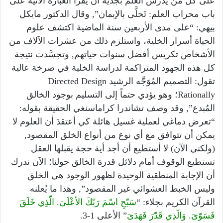
على كل من يدرس العلم بجدية أن يقرأ العبارة الآتية على
باب محراب العلم: تَحلَّى بالإيمان”, وقال الدكتور مايكل
بيهي: “على مدى الأربعين سنة الماضية اكتشف علوم
الحياة أسرار الخلية، واستلزم ذلك من عشرات الآلاف من
الأشخاص تكريس أفضل سنوات حياتهم, وتجسَّدت نتيجة
كل هذه الجهود المتراكمة لدراسة الخلية في صرخة عالية
تقول: التصميم المُوَجَّه الرشيد Directed Design
Rationally؛ وهو يؤدي حتماً إلى التسليم بوجود الخالق
المُبدع”, وقد وصف تشاندرا كراماسنغي الحقيقة بقوله:
“تعرض دماغي لعملية غسيل هائلة كي أعتقدَ أن العلوم لا
يمكن أن تتوافق مع أي نوع من أنواع الخلق المقصود,
(ولكني الآن) لا أستطيع أن أجد أية حجة يقبلها العقل
تستطيع الوقوف أمام دلائل قدرة الخالق حولنا؛ الآن ندرك
أن الإجابة المنطقية الوحيدة لظهور الوجود هي الخلق
وليس الخبط العشوائي غير المقصود”, وهذا ما يُعلنه
القرآن الكريم بجلاء: “
سَبّحِ اسْمَ رَبّكَ الأعْلَىَ. الّذِي خَلَقَ
فَسَوّىَ. وَالّذِي قَدّرَ فَهَدَىَ
” الأعلى 1-3.