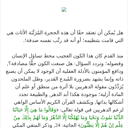
هل يُمكن أن تعتقد حقًا أن هذه الحجرة المُرَتَّبَة الأثاث
هي
التي قامت بتنظيمه؛ أو أنه قد رتَّب نفسه صدفة!.
منذ القدم كان هذا الكون العجيب محط تساؤل الإنسان
وفضوله؛ وتردد السؤال: هل صنعت الكون حقًّا مصادفة؟,
ودافع المؤمنون بالأدلة العقلية أن الوجود لا يمكن أن يصنع
ذاته وإنما يشهد بضرورة المُبدع القدير، وظل الملحدون
يُرَدِّدُون مقولة الدهريين بلا أثرة من منطق أو علم أن
المادة أزلية؛ موجودة هكذا أبد الدهر, والطبيعة تجدد
أشكالها بذاتها, ويكشف القرآن الكريم الأساس الواهي
لزعم الدهريين في قوله تعالى: ﴿
وَقَالُوا مَا هِيَ إِلَّا حَيَاتُنَا
الدُّنْيَا نَمُوتُ وَنَحْيَا وَمَا يُهْلِكُنَا إِلَّا الدَّهْرُ وَمَا لَهُمْ بِذَلِكَ مِنْ
عِلْمٍ إِنْ هُمْ إِلَّا يَظُنُّونَ
﴾ الجاثية: 24, وذكر المتقي المكي