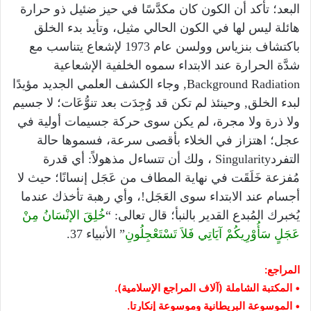
البعد؛ تأكد أن الكون كان مكدَّسًا في حيز ضئيل ذو حرارة
هائلة ليس لها في الكون الحالي مثيل، وتأيد بدء الخلق
باكتشاف بنزياس وولسن عام 1973 لإشعاع يتناسب مع
شدَّة الحرارة عند الابتداء سموه الخلفية الإشعاعية
Background Radiation, وجاء الكشف العلمي الجديد مؤيدًا
لبدء الخلق, وحينئذ لم تكن قد وُجِدَت بعد تنوُّعَات؛ لا جسيم
ولا ذرة ولا مجرة، لم يكن سوى حركة جسيمات أولية في
عجل؛ اهتزاز في الخلاء بأقصى سرعة، فسموها حالة
التفردSingularity ، ولك أن تتساءل مذهولاً: أي قدرة
مُفزعة خَلَقَت في نهاية المطاف من عَجَل إنسانًا؛ حيث لا
أجسام عند الابتداء سوى العَجَل!، وأي رهبة تأخذك عندما
يُخبرك المُبدع القدير بالنبأ؛ قال تعالى: “
خُلِقَ الإنْسَانُ مِنْ
عَجَلٍ سَأُوْرِيكُمْ آيَاتِي فَلاَ تَسْتَعْجِلُونِ
” الأنبياء 37.
المراجع:
• المكتبة الشاملة (آلاف المراجع الإسلامية).
• الموسوعة البريطانية وموسوعة إنكارتا.