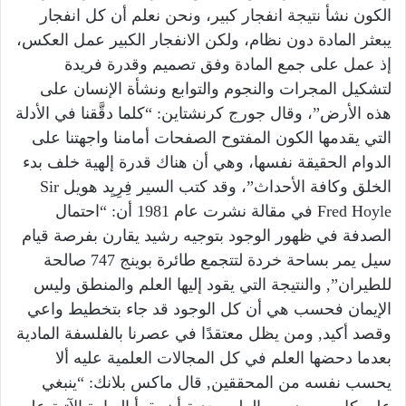
الكون نشأ نتيجة انفجار كبير، ونحن نعلم أن كل انفجار
يبعثر المادة دون نظام، ولكن الانفجار الكبير عمل العكس،
إذ عمل على جمع المادة وفق تصميم وقدرة فريدة
لتشكيل المجرات والنجوم والتوابع ونشأة الإنسان على
هذه الأرض”، وقال جورج كرنشتاين: “كلما دقَّقنا في الأدلة
التي يقدمها الكون المفتوح الصفحات أمامنا واجهتنا على
الدوام الحقيقة نفسها، وهي أن هناك قدرة إلهية خلف بدء
الخلق وكافة الأحداث”، وقد كتب السير فِرِيِد هويل Sir
Fred Hoyle في مقالة نشرت عام 1981 أن: “احتمال
الصدفة في ظهور الوجود بتوجيه رشيد يقارن بفرصة قيام
سيل يمر بساحة خردة لتتجمع طائرة بوينج 747 صالحة
للطيران”, والنتيجة التي يقود إليها العلم والمنطق وليس
الإيمان فحسب هي أن كل الوجود قد جاء بتخطيط واعي
وقصد أكيد, ومن يظل معتقدًا في عصرنا بالفلسفة المادية
بعدما دحضها العلم في كل المجالات العلمية عليه ألا
يحسب نفسه من المحققين, قال ماكس بلانك: “ينبغي