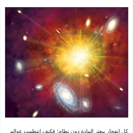
كل انفجار يبعثر المادة دون نظام؛ فكيف انتظمت عوالم