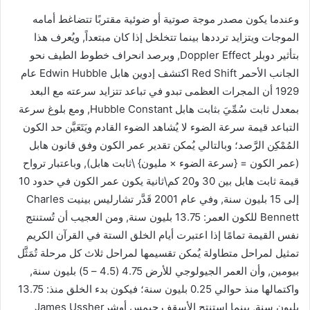
وعندما يكون مصدر موجة صوتية أو ضوئية مقتربًا تتضاغط أمامه
الموجات ويتزايد ترددها بينما تتخلخل إذا كان مبتعداً, ويُعرف هذا
بتأثير دوبلر Doppler Effect, وبرصد انحراف خطوط الطيف نحو
الجانب الأحمر Red Shift اكتشف إدوين هابل Edwin Hubble عام
1929 أن المجرات العظمى تبدو في تباعد تتزايد سرعته مع البعد
بمعدل ثابت سُمِّيَ بثابت هابل Hubble Constant, ومع بلوغ سرعة
التباعد قيمة سرعة الضوء لا يُشاهد الضوء القادم ويَتَعَيَّن حد الكون
المُمْكِن الرَّصد؛ وبالتالي يُمكن تقدير عمر الكون وفق قانون هابل
(عمر الكون = {سرعة الضوء × مليون} \ثابت هابل), وباعتبار ترواح
قيمة ثابت هابل بين 30 و20 كم\ثانية يكون عمر الكون في حدود 10
إلى 15 بليون سنة, وفي عام 2001 قَدَّر تشارليس بينيت Charles
Bennett للكون العمر: 13.75 بليون سنة, ومن العجيب أن تُستنتج
نفس القيمة تمامًا إذا اعتبرت أيام الخلق الستة في القرآن الكريم
تمثيل لمراحل متطاولة يُمكن تقسيمها لمراحل ثلاث كل مرحلة تُمَثَّل
بيومين, وأن العمر الجيولوجي للأرض 4.75 (4.5 – 5) بليون سنة,
واكتمالها منذ حوالي 0.25 بليون سنة؛ فيكون بدء الخلق منذ: 13.75
بليون سنة, بينما استنتج الأسقف جيمس أوشرJames Ussher