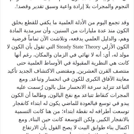
النجوم والمجرات بلا إرادة واعية وسبق تقدير وقصد!.
وقد تجمع اليوم من الأدلة العلمية ما يكفي للقطع بخلق
الكون منذ عدة مليارات من السنين، وأن سرمدية المادة
وهم، والدليل العلمي يدفعه، وتلاشت الآن تماماً فرضية
الكون الأزلي Steady State Theory التي تقول بأن الكون لا
مولد له، أي: أنه لا نهائي في الزمان والمكان، رغم أنها
كانت هي النظرية المقبولة في الأوساط العلمية حتى
منتصف القرن العشرين, ومقتضى الاكتشاف الجديد تأكيد
معاينة الآفاق الكبرى للكون في انحسار وتباعد, ومع
التباعد تتزايد سرعة الانحسار مثل بالون رُسمت عليه
المجرات كنقاط تتباعد مع نفخ البالون, وطالما أن الكون
يبدو في توسع فبالعودة للماضي يكون له ابتداء كانفجار
توسعت أطرافه له نقطة ابتداء؛ من هنا كانت التسمية
بالانفجار الكبير, ولكن التوسعة كانت حين البناء, ومع
اكتمال بناء طوابق البيت لا يصح القول بأن الارتفاع