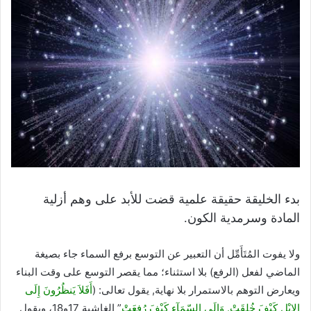
بدء الخليقة حقيقة علمية قضت للأبد على وهم أزلية
المادة وسرمدية الكون.
ولا يفوت المُتَأَمِّل أن التعبير عن التوسع برفع السماء جاء بصيغة
الماضي لفعل (الرفع) بلا استثناء؛ مما يقصر التوسع على وقت البناء
ويعارض التوهم بالاستمرار بلا نهاية, يقول تعالى: (
أَفَلاَ يَنظُرُونَ إِلَى
الإِبْلِ كَيْفَ خُلِقَتْ. وَإِلَى السّمَآءِ كَيْفَ رُفِعَتْ
” الغاشية 17و18، ويقول