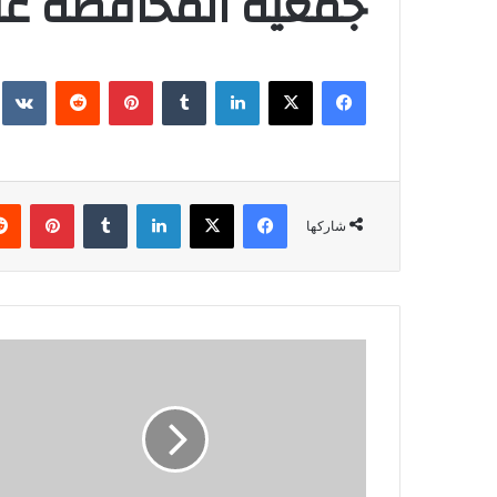
جمعية المحافظة على
فيسبوك
X
لينكدإن
‏Tumblr
بينتيريست
‏Reddit
‏te
فيسبوك
X
لينكدإن
‏Tumblr
بينتيريست
شاركها