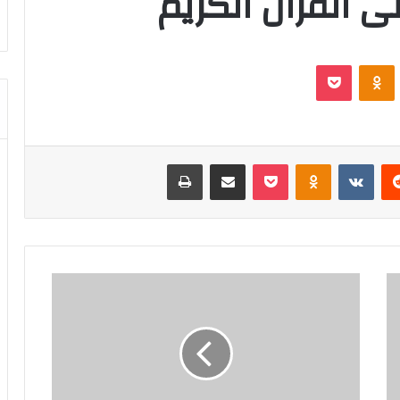
 القرآن الكريم
VKontak
Odnoklassniki
بوكيت
‏Reddit
‏VKontakte
Odnoklassniki
بوكيت
مشاركة عبر البريد
طباعة