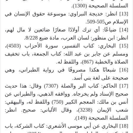
السلسلة الصحيحة (1300).
[13] انظر: خديجة النبراوي: موسوعة حقوق الإنسان في
الإسلام ص505-509.
[14] ضياعًا: أي ترك أولادًا صغارًا ضائعين لا مال لهم،
انظر: ابن منظور: لسان العرب، مادة ضيع 8/228.
[15] البخاري: كتاب التفسير، سورة الأحزاب (4503)،
ومسلم عن جابر بن عبد الله: كتاب الجمعة، باب تخفيف
الصلاة والخطبة (867)، واللفظ له.
[16] شبعانًا هكذا مصروفًا في رواية الطبراني، وهي
صحيحة على لغة بني أَسد.
[17] الحاكم: كتاب البر والصلة (7307) وقال: هذا حديث
صحيح الإسناد ولم يخرجاه. ووافقه الذهبي، والطبراني عن
أنس بن مالك: المعجم الكبير (750) واللفظ له، والبيهقي:
شعب الإيمان (3238)، وقال الألباني: صحيح. انظر:
السلسلة الصحيحة (149).
[18] البخاري عن أبي موسى الأشعري: كتاب الشركة، باب