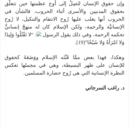
وإن حقوق الإنسان لتَصِلُ إلى أوج عظمتها حين تتعلَّق
بحقوق المدنيين والأسرى أثناء الحروب، فالشأن في
الحروب أنها يغلب عليها رُوح الانتقام والتنكيل، لا رُوح
الإنسانيَّة والرحمة، ولكن الإسلام كان له منهجٌ إنسانيٌّ
تحكمه الرحمة، وفي ذلك يقول الرسول
: “لا تَقْتُلُوا وَلِيدًا
وَلا امْرَأَةً وَلا شَيْخًا”[19].
وهكذا، فهذا بعض ممَّا قَنَّنَه الإسلام ووَضَعَهُ كحقوق
للإنسان على ظهر البسيطة، وهي في مجملها تعكس
النظرة الإنسانية التي هي رُوح حضارة المسلمين.
د. راغب السرجاني