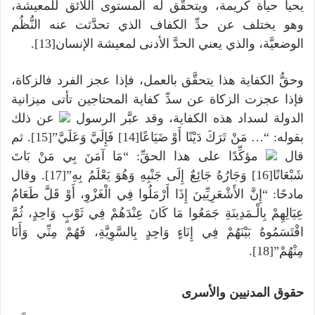
يحيا حياة كريمة، ويتحقَّق له المستوى اللائق للمعيشة،
وهو يختلف عن حدِّ الكفاف الذي تحدَّثت عنه النُّظُم
الوضعيَّة، والذي يعني الحدَّ الأدنى لمعيشة الإنسان[13].
وحقُّ الكفاية هذا يتحقَّق بالعمل، فإذا عجز الفرد فالزكاة،
فإذا عجزت الزكاة عن سدِّ كفاية المحتاجين تأتى ميزانية
الدولة لسداد هذه الكفاية، وقد عبَّر الرسول
عن ذلك
بقوله: “… مَنْ تَرَكَ دَيْنًا أَوْ ضَيَاعًا[14] فَإِلَيَّ وَعَلَيَّ”[15]. ثم
قال
مؤكِّدًا على هذا الحقِّ: “مَا آمَنَ بِي مَنْ بَاتَ
شَبْعَانًا[16] وَجَارُهُ جَائِعٌ إِلَى جَنْبِهِ وَهُوَ يَعْلَمُ بِهِ”[17]. وقال
مادحًا: “إِنَّ الأَشْعَرِيِّينَ إِذَا أَرْمَلُوا فِي الْغَزْوِ، أَوْ قَلَّ طَعَامُ
عِيَالِهِمْ بِالْـمَدِينَةِ جَمَعُوا مَا كَانَ عِنْدَهُمْ فِي ثَوْبٍ وَاحِدٍ، ثُمَّ
اقْتَسَمُوهُ بَيْنَهُمْ فِي إِنَاءٍ وَاحِدٍ بِالسَّوِيَّةِ، فَهُمْ مِنِّي وَأَنَا
مِنْهُمْ”[18].
حقوق المدنيين والأسرى