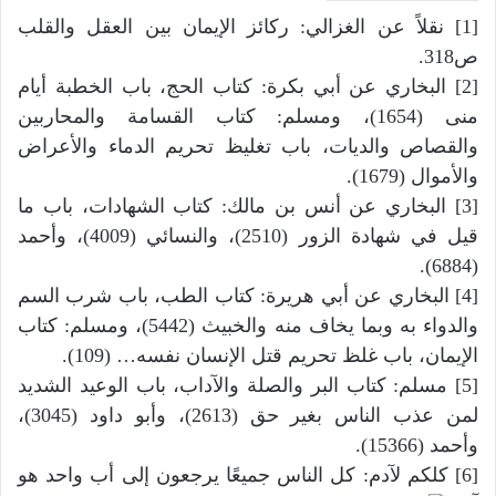
[1] نقلاً عن الغزالي: ركائز الإيمان بين العقل والقلب
ص318.
[2] البخاري عن أبي بكرة: كتاب الحج، باب الخطبة أيام
منى (1654)، ومسلم: كتاب القسامة والمحاربين
والقصاص والديات، باب تغليظ تحريم الدماء والأعراض
والأموال (1679).
[3] البخاري عن أنس بن مالك: كتاب الشهادات، باب ما
قيل في شهادة الزور (2510)، والنسائي (4009)، وأحمد
(6884).
[4] البخاري عن أبي هريرة: كتاب الطب، باب شرب السم
والدواء به وبما يخاف منه والخبيث (5442)، ومسلم: كتاب
الإيمان، باب غلظ تحريم قتل الإنسان نفسه… (109).
[5] مسلم: كتاب البر والصلة والآداب، باب الوعيد الشديد
لمن عذب الناس بغير حق (2613)، وأبو داود (3045)،
وأحمد (15366).
[6] كلكم لآدم: كل الناس جميعًا يرجعون إلى أب واحد هو