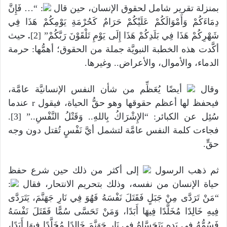
بمنزلة تقرير شامل لحقوق الإنسان، حين قال
: “… فَإِنَّ
دِمَاءَكُمْ وَأَمْوَالَكُمْ عَلَيْكُمْ حَرَامٌ كَحُرْمَةِ يَوْمِكُمْ هَذَا فِي
شَهْرِكُمْ هَذَا فِي بَلَدِكُمْ هَذَا إِلَى يَوْمِ تَلْقَوْنَ رَبَّكُمْ” [2]
.
حيث
أكَّدت هذه الخطبة النبويَّة جملة من الحقوق؛ أهمُّها: حرمة
الدماء، والأموال، والأعراض.. وغيرها.
وقال
أيضًا يُعَظِّم من شأن النفس الإنسانيَّة عامَّة،
فيحفظ لها أعظم حقوقها وهو حقُّ الحياة، فيقول r عندما
سُئِل عن الكبائر: “الإِشْرَاكُ بِاللهِ.. وَقَتْلُ النَّفْسِ..” [3].
فجاءت كلمة النفس عامَّة لتشمل أيَّ نَفْسٍ تُقتل دون وجه
حقٍّ.
ثم ذهب الرسول
إلى أكثر من ذلك حين شرع حفظ
حياة الإنسان من نفسه، وذلك بتحريم الانتحار، فقال
:
“مَنْ تَرَدَّى مِنْ جَبَلٍ فَقَتَلَ نَفْسَهُ فَهُوَ فِي نَارِ جَهَنَّمَ، يَتَرَدَّى
فِيهِ خَالِدًا مُخَلَّدًا فِيهَا أَبَدًا، وَمَنْ تَحَسَّى سُمًّا فَقَتَلَ نَفْسَهُ
فَسُمُّهُ فِي يَدِهِ يَتَحَسَّاهُ فِي نَارِ جَهَنَّمَ خَالِدًا مُخَلَّدًا فِيهَا أَبَدًا،