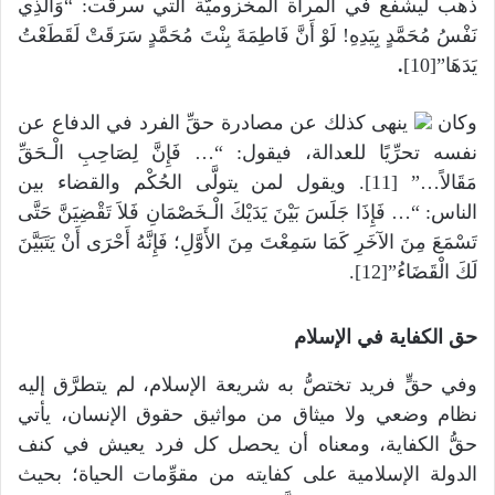
ذهب ليشفع في المرأة المخزوميَّة التي سرقت:
“وَالَّذِي
نَفْسُ مُحَمَّدٍ بِيَدِهِ! لَوْ أَنَّ فَاطِمَةَ بِنْتَ مُحَمَّدٍ سَرَقَتْ لَقَطَعْتُ
يَدَهَا”[10]
.
وكان
ينهى كذلك عن مصادرة حقِّ الفرد في الدفاع عن
نفسه تحرِّيًا للعدالة، فيقول: “… فَإِنَّ لِصَاحِبِ الْـحَقِّ
مَقَالاً…” [11]. ويقول لمن يتولَّى الحُكْم والقضاء بين
الناس: “… فَإِذَا جَلَسَ بَيْنَ يَدَيْكَ الْـخَصْمَانِ فَلاَ تَقْضِيَنَّ حَتَّى
تَسْمَعَ مِنَ الآخَرِ كَمَا سَمِعْتَ مِنَ الأَوَّلِ؛ فَإِنَّهُ أَحْرَى أَنْ يَتَبَيَّنَ
لَكَ الْقَضَاءُ”[12].
حق الكفاية في الإسلام
وفي حقٍّ فريد تختصُّ به شريعة الإسلام، لم يتطرَّق إليه
نظام وضعي ولا ميثاق من مواثيق حقوق الإنسان، يأتي
حقُّ الكفاية، ومعناه أن يحصل كل فرد يعيش في كنف
الدولة الإسلامية على كفايته من مقوِّمات الحياة؛ بحيث