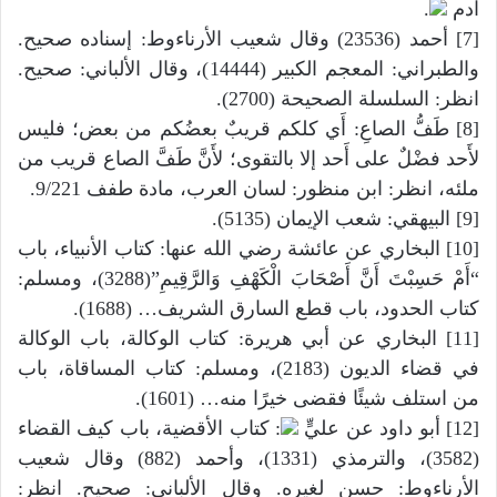
آدم
.
[7] أحمد (23536) وقال شعيب الأرناءوط: إسناده صحيح.
والطبراني: المعجم الكبير (14444)، وقال الألباني: صحيح.
انظر: السلسلة الصحيحة (2700).
[8] طَفُّ الصاعِ: أَي كلكم قريبٌ بعضُكم من بعض؛ فليس
لأَحد فضْلٌ على أَحد إلا بالتقوى؛ لأَنَّ طَفَّ الصاع قريب من
ملئه، انظر: ابن منظور: لسان العرب، مادة طفف 9/221.
[9] البيهقي: شعب الإيمان (5135).
[10] البخاري عن عائشة رضي الله عنها: كتاب الأنبياء، باب
“أَمْ حَسِبْتَ أَنَّ أَصْحَابَ الْكَهْفِ وَالرَّقِيمِ”(3288)، ومسلم:
كتاب الحدود، باب قطع السارق الشريف… (1688).
[11] البخاري عن أبي هريرة: كتاب الوكالة، باب الوكالة
في قضاء الديون (2183)، ومسلم: كتاب المساقاة، باب
من استلف شيئًا فقضى خيرًا منه… (1601).
[12] أبو داود عن عليٍّ
: كتاب الأقضية، باب كيف القضاء
(3582)، والترمذي (1331)، وأحمد (882) وقال شعيب
الأرناءوط: حسن لغيره. وقال الألباني: صحيح. انظر: