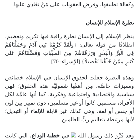
وكفالة تطبيقها، وفرض العقوبات على مَنْ يَعْتَدِي عليها.
نظرة الإسلام للإنسان
ينظر الإسلام إلى الإنسان نظرة راقية فيها تكريم وتعظيم،
انطلاقًا من قوله تعالى: {وَلَقَدْ كَرَّمْنَا بَنِي آدَمَ وَحَمَلْنَاهُمْ
فِي الْبَرِّ وَالْبَحْرِ وَرَزَقْنَاهُمْ مِنَ الطَّيِّبَاتِ وَفَضَّلْنَاهُمْ عَلَى
كَثِيرٍ مِمَّنْ خَلَقْنَا تَفْضِيلاً} [الإسراء: 70].
وهذه النظرة جعلت لحقوق الإنسان في الإسلام خصائص
ومميزات خاصَّة، مِن أهمِّها شموليَّة هذه الحقوق؛ فهي
سياسية واقتصادية واجتماعية وفكرية. كما أنها عامَّة لكل
الأفراد، مسلمين كانوا أو غير مسلمين، دون تمييز بين لون
أو جنس أو لغة، وهي كذلك غير قابلة للإلغاء أو التبديل؛
لأنها مرتبطة بتعاليم ربِّ العالمين.
وقد قَرَّرَ ذلك رسول الله
في
خطبة الوداع
، التي كانت