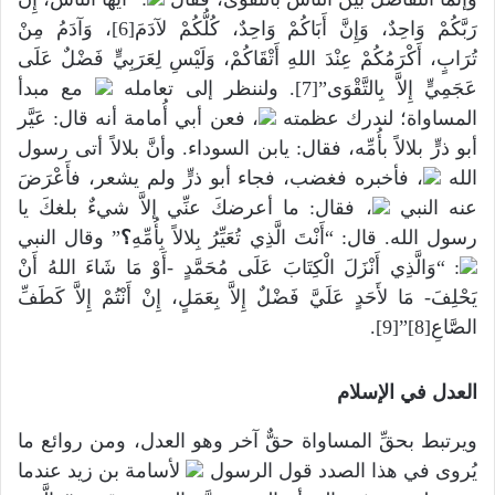
رَبَّكُمْ وَاحِدٌ، وَإِنَّ أَبَاكُمْ وَاحِدٌ، كُلُّكُمْ لآدَمَ[6]، وَآدَمُ مِنْ
تُرَابٍ، أَكْرَمُكُمْ عِنْدَ اللهِ أَتْقَاكُمْ، وَلَيْسِ لِعَرَبِيٍّ فَضْلٌ عَلَى
عَجَمِيٍّ إِلاَّ بِالتَّقْوَى”[7]. ولننظر إلى تعامله
مع مبدأ
المساواة؛ لندرك عظمته
، فعن أبي أُمامة أنه قال: عَيَّر
أبو ذرٍّ بلالاً بأُمِّه، فقال: يابن السوداء. وأنَّ بلالاً أتى رسول
الله
، فأخبره فغضب، فجاء أبو ذرٍّ ولم يشعر، فأَعْرَضَ
عنه النبي
، فقال: ما أعرضكَ عنِّي إلاَّ شيءٌ بلغكَ يا
رسول الله. قال: “أَنْتَ الَّذِي تُعَيِّرُ بِلالاً بِأُمِّهِ
؟
” وقال النبي
: “وَالَّذِي أَنْزَلَ الْكِتَابَ عَلَى مُحَمَّدٍ -أَوْ مَا شَاءَ اللهُ أَنْ
يَحْلِفَ- مَا لأَحَدٍ عَلَيَّ فَضْلٌ إِلاَّ بِعَمَلٍ، إِنْ أَنْتُمْ إِلاَّ كَطَفِّ
الصَّاعِ[8]”[9].
العدل في الإسلام
ويرتبط بحقِّ المساواة حقٌّ آخر وهو العدل، ومن روائع ما
يُروى في هذا الصدد قول الرسول
لأسامة بن زيد عندما