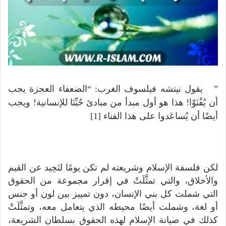
” يقول نيتشه فيلسوف الغرب: “الضعفاء العجزة يجب
أن يُفْنَوْا! هذا هو أول مبدأ من مبادئ حُبِّنَا للإنسانية! ويجب
أيضًا أن يُساعَدوا على هذا الفناء [1]
لكن فلسفة الإسلام وشريعته لم تكن يومًا لتَحِيد عن القيم
والأخلاق، والتي تمثَّلَتْ في إقرار مجموعة من الحقوق
التي شملت كل بني الإنسان، دون تمييز بين لون أو جنس
أو لغة، وشملت أيضًا محيطه الذي يتعامل معه، وتمثَّلَتْ
كذلك في صيانة الإسلام لهذه الحقوق بسلطان الشريعة،