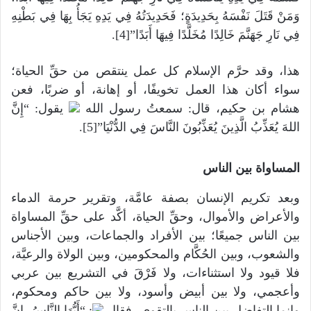
وَمَنْ قَتَلَ نَفْسَهُ بِحَدِيدَةٍ؛ فَحَدِيدَتُهُ فِي يَدِهِ يَجَأُ بِهَا فِي بَطْنِهِ
فِي نَارِ جَهَنَّمَ خَالِدًا مُخَلَّدًا فِيهَا أَبَدًا”[4].
هذا، وقد حرَّم الإسلام كل عمل ينتقص من حقِّ الحياة؛
سواء أكان هذا العمل تخويفًا، أو إهانة، أو ضربًا، فعن
هشام بن حكيم، قال: سمعتُ رسول الله
يقول: “إِنَّ
اللهَ يُعَذِّبُ الَّذِينَ يُعَذِّبُونَ النَّاسَ فِي الدُّنْيَا”[5].
المساواة بين الناس
وبعد تكريم الإنسان بصفة عامَّة، وتقرير حرمة الدماء
والأعراض والأموال، وحقِّ الحياة، أكَّد على حقِّ المساواة
بين الناس جميعًا؛ بين الأفراد والجماعات، وبين الأجناس
والشعوب، وبين الحُكَّام والمحكومين، وبين الولاة والرعيَّة،
فلا قيود ولا استثناءات، ولا فَرْقَ في التشريع بين عربي
وأعجمي، ولا بين أبيض وأسود، ولا بين حاكم ومحكوم،
وإنما التفاضل بين الناس بالتقوى، فقال
: “أَيُّهَا النَّاسُ، إِنَّ