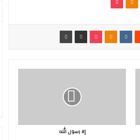
‏Reddit
‏VKontakte
Odnoklassniki
بوكيت
مشاركة عبر البريد
طباعة
إلا رسول الله