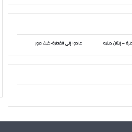
رة – إيتان دينيه
عادوا إلى الفطرة-كيث مور