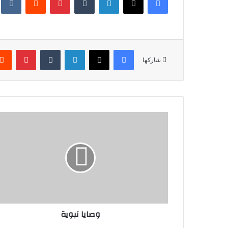
فيسبوك
X
لينكدإن
‏Tumblr
بينتيريست
شاركها
وصايا نبوية