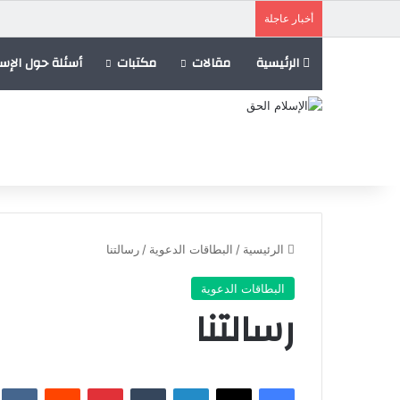
أخبار عاجلة
الرئيسية
مقالات
مكتبات
أسئلة حول الإسل
الرئيسية
/
البطاقات الدعوية
/
رسالتنا
البطاقات الدعوية
رسالتنا
فيسبوك
X
لينكدإن
‏Tumblr
بينتيريست
‏Reddit
‏te