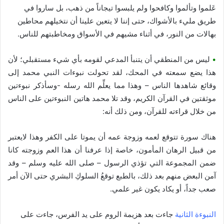
عَلموا وتألموا وكافحوا ولم يلبسوا تيجاناً من ذهب، بل ساروا في
طريق مليء بالأشواك، حتى إننا لا يتعين علينا أن نتخيلهم محاطين
بهالات من النور، في أثناء مشيهم في الأسواق ومخاطبتهم للناس.
•
ليس من المنطقي أن يتنبأ المدعي لقومه بأي شيء مستقبلي؛ لأن
هذا يضع سمعته في المحك، لقد تحولت نبوءات النبي محمد إلى
وقائع شاهدها الناس – وهذا مما يعلِّم الله رسله -وسأذكر نبوءتين
موثقتين في القرآن الكريم، وقد تلا محمد هاتين النبوءتين على الناس
من خلال قراءته للقرآن، ومن ذلك أنه:
هناك سورة تتوقع لعمه وزوجة عمه أن يموتا على الكفر وهذا لايعتبر
من قبيل الرهان المأمون، خاصة إذا عرفنا أن هذا العم وزوجته كانا
ضمن المجموعة التي تؤذي الرسول – صلى الله عليه وسلم – وقد
آمن البعض منهم بعد ذلك، بالطبع توقعُ السلوكِ البشري حتى الآن أمر
صعب جداً، أو يكاد يكون غير علمي.
النبوءة الثانية
جاءت بعد هزيمة الروم على يد الفرس، جاءت على