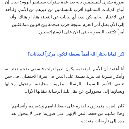
صورة بشرى للمسلمين بأنه بعد عدة سنوات سينتصر الروم؛ حيث إن
أتباع الديانات السماوية أقرب للمسلمين من غيرهم من الأمم، ولنأخذ
في الاعتبار أنه لم يكن لديه أي بيانات عن التعبئة هنا، أو هناك، وأنه
إلى الآن يظل أمر الجزم بنتيجة حرب ضخمة بين قوتين متكافئتين
أمراً تكتنفه الصعوبة حتى الآن على الإستراتيجيين.
لكن لماذا يختار الله أمماً بسيطة لتكون مركزاً للديانات؟
أنا أعتقد أن الأمم المتقدمة يكون لديها تراث فلسفي ضخم تعتد به،
وأفكار بشرية قد تترك بصمة على الدين في فترة الاحتضان، في حين
تتلقى الأمم البسيطة الرسالة بطريقة محايدة، ويتحول رجالها
ونساؤها إلى مسؤولين عن نقل تلك الرسالة بنقائها الأول.
كان العرب متميزين بالقدرة على حفظ أيامهم وشعرهم وأنسابهم؛
وهذا مكَّنهم من حفظ النص الإلهي على صورته؛ حتى لا يتحول بعد
مدة إلى تأريخات متعددة.