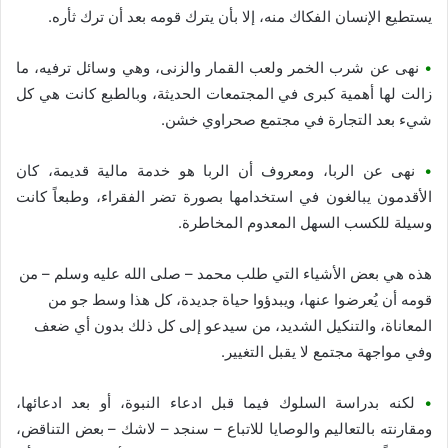
يستطيع الإنسان الفكاك منه، إلا بأن يترك قومه بعد أن ترك ثأره.
•
نهى عن شرب الخمر ولعب القمار والزنى، وهي وسائل ترفيه، ما
زالت لها أهمية كبرى في المجتمعات الحديثة، وبالطبع كانت هي كل
شيء بعد التجارة في مجتمع صحراوي خشن.
•
نهى عن الربا، ومعروف أن الربا هو خدمة مالية قديمة، كان
الأقدمون يبالغون في استخدامها بصورة تضر الفقراء، وطبعاً كانت
وسيلة للكسب السهل المعدوم المخاطرة.
هذه هي بعض الأشياء التي طلب محمد – صلى الله عليه وسلم – من
قومه أن يُعرضوا عنها، ويبدؤوا حياة جديدة، كل هذا وسط جو من
المعاناة، والتنكيل الشديد، من سيدعو إلى كل ذلك بدون أي ضعف
وفي مواجهة مجتمع لا يقبل التغيير.
•
لكنه بدراسة السلوك فيما قبل ادعاء النبوة، أو بعد ادعائها،
ومقارنته بالتعاليم والوصايا للاتباع – سنجد – لاشك – بعض التناقض،