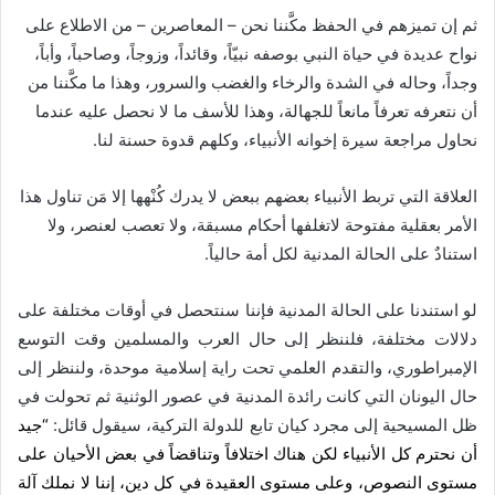
ثم إن تميزهم في الحفظ مكَّننا نحن – المعاصرين – من الاطلاع على
نواح عديدة في حياة النبي بوصفه نبيّاً، وقائداً، وزوجاً، وصاحباً، وأباً،
وجداً، وحاله في الشدة والرخاء والغضب والسرور، وهذا ما مكَّننا من
أن نتعرفه تعرفاً مانعاً للجهالة، وهذا للأسف ما لا نحصل عليه عندما
نحاول مراجعة سيرة إخوانه الأنبياء، وكلهم قدوة حسنة لنا.
العلاقة التي تربط الأنبياء بعضهم ببعض لا يدرك كُنْهها إلا مَن تناول هذا
الأمر بعقلية مفتوحة لاتغلفها أحكام مسبقة، ولا تعصب لعنصر، ولا
استنادٌ على الحالة المدنية لكل أمة حالياً.
لو استندنا على الحالة المدنية فإننا سنتحصل في أوقات مختلفة على
دلالات مختلفة، فلننظر إلى حال العرب والمسلمين وقت التوسع
الإمبراطوري، والتقدم العلمي تحت راية إسلامية موحدة، ولننظر إلى
حال اليونان التي كانت رائدة المدنية في عصور الوثنية ثم تحولت في
ظل المسيحية إلى مجرد كيان تابع للدولة التركية، سيقول قائل:
“جيد
أن نحترم كل الأنبياء لكن هناك اختلافاً وتناقضاً في بعض الأحيان على
مستوى النصوص، وعلى مستوى العقيدة في كل دين، إننا لا نملك آلة