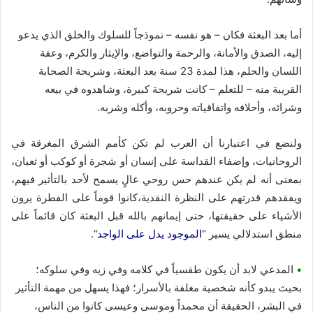
أما بعد البعثة فكان – هو نفسه – نموذجاً للسلوك والخلق الذي يدعو
إليه، الصدق والأمانة، والرحمة والتواضع، والإيثار والكرم، وعفة
اللسان والحلم، هذا لمدة 23 سنة بعد البعثة، وشريحة الصحابة
القريبة منه – للتعلم – كانت شريحة كبيرة، وشاهدوه في بيعه
وشرائه، وأحلافه واتفاقياته وحروبه، وأكله وشربه.
ولنضع في اعتبارنا أن العرب لم تكن كأمم الشرق المغرقة في
الروحانيات، وإضفاء القداسة على إنسان أو شجرة أو كوكب أو ثعبان،
بمعنى أنه لم يكن عندهم حس روحي عالٍ يسمح لأحد بالتأثير فيهم،
ويفقدهم قدرتهم على النظرة النقدية،كانوا قوماً على الفطرة يرون
الأشياء على حقيقتها، حتى إيمانهم بالله قبل البعثة كان قائماً على
منطق استدلالي يسير “
الموجود يدل على الواجد
“.
•
المدعي لابد أن يكون طقسياً في كلامه وفي زيه وفي سلوكه؛
بحيث يبدو كأنه شخصية مغلفة بالأسرار؛ فهذا يسهل من مهمة التأثير
في البشر، الحقيقة أن محمداً وموسى وعيسى كانوا من الناس،