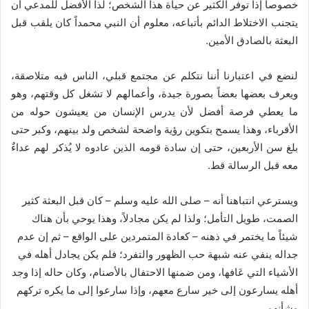
خصوصاً إذا توفر الكثير عن حياة هذا الشخص؛ لذا الأفضل للمدعي أن
يتجنب الاختلاط الدائم بأتباعه، معلوم أن النبي محمداً كان يلقب قبل
البعثة بالصادق الأمين.
لنضع في اعتبارنا أننا نتكلم عن مجتمع قبلي، الناس فيه متلاصقة،
ويعرف بعضها بعضاً بصورة جيدة، وأعمالهم لا تشغل كل وقتهم، وهو
ما يعطي فرصة أفضل لأن يدرس الإنسان من يعيشون حوله من
الأقرباء، وهذا يسمح بتكوين رؤية واضحة لشخص ولد بينهم، وكبر حتى
بلغ سن الأربعين، حتى إن سادة قومه الذين عادوه لا يُذكر لهم عداءٌ
معه قبل الرسالة قط.
ويسترعي انتباهنا أنه – صلى الله عليه وسلم – كان قبل البعثة كثير
الصمت، طويل التأمل؛ ولذا لم يكن مجادلاً، وهذا يوحي بأن هناك
شيئاً ما يختمر في ذهنه – كعادة المتمردين على الواقع – ثم إن عدم
جداله ينفي عنه شبهة حب الظهور والتفرد؛ فلم يكن يجادل أهله في
الأشياء التي عَافها، ومن ضمنها الاحتفال بالأصنام، وكان حاله إذا وجد
أهله يسارعون إلى خير سارع معهم، وإذا سارعوا إلى ما يكره تركهم
وشأنهم.