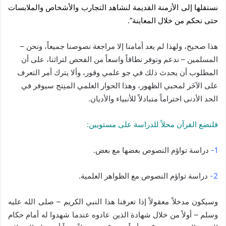
نستقلها إلى الأزمنة القديمة لنشاهد التجارب والأشخاص والملابسات
حتى نحكم من خلال المعاينة”.
هذا صحيح، ولهذا لم يعد أمامنا إلا مراجعة نصوصنا جميعاً، ونحن –
المسلمين – ندعم ونوفر نطاقاً واسعاً من الفحص لتراثنا، على أن
المطلوب أن يحدث ذلك في جو علمي وقور، وألا يترك أمر التعرف
على الآخَر لمحبي الظهور، وهذا الحوار العلمي المنِتج سيوفر في
الحد الأدنى احتراماً متبادلاً للأنبياء والأديان.
فلنضع القرآن محلاً للدراسة على مستويين:
1-
دراسة تواؤم النصوص بعضها مع بعض.
2-
دراسة تواؤم النصوص مع الظواهر العلمية.
وسيكون مدخلاً معقولاً إذا تعرفنا هذا النبي الكريم – صلى الله عليه
وسلم – أولاً من خلال شهادة الذين عادوه عندما شهدوا له أمام حكام