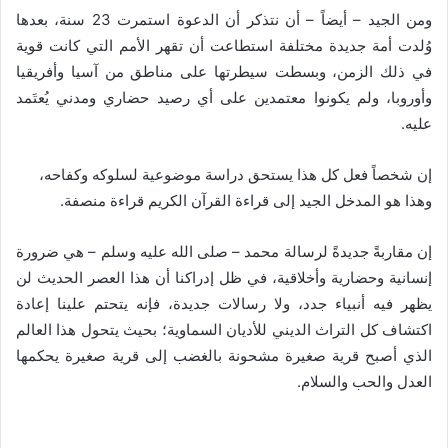
ومن الجيد – أيضاً – أن نتذكر أن الدعوة استمرت 23 سنة، بعدها
وُلدت أمة جديدة مختلفة استطاعت أن تقهر الأمم التي كانت قوية
في ذلك الزمن، وبسطت سيطرتها على مناطق من آسيا وأفريقيا
وأوروبا، ولم يكونوا معتمدين على أي رصيد حضاري ومدني يُعتَمد
عليه.
إن شخصاً فعل كل هذا يستحق دراسة موضوعية لسلوكه وكفاحه،
وهذا هو المدخل الجيد إلى قراءة القرآن الكريم قراءة منصفة.
إن مقاربةً جديدةً لرسالة محمد – صلى الله عليه وسلم – هي ضرورة
إنسانية وحضارية وأخلاقية، في ظل إدراكنا أن هذا العصر الحديث لن
يظهر فيه أنبياء جدد، ولا رسالات جديدة، فإنه يتحتم علينا إعادة
اكتشاف كل التراث الديني للأديان السماوية؛ بحيث يتحول هذا العالم
الذي أصبح قرية صغيرة مشحونة بالغضب إلى قرية صغيرة يحكمها
العدل والحب والسلام.