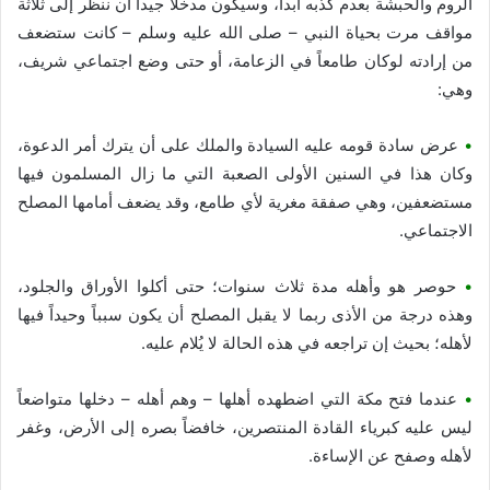
الروم والحبشة بعدم كذبه أبداً، وسيكون مدخلاً جيداً أن ننظر إلى ثلاثة
مواقف مرت بحياة النبي – صلى الله عليه وسلم – كانت ستضعف
من إرادته لوكان طامعاً في الزعامة، أو حتى وضع اجتماعي شريف،
وهي:
•
عرض سادة قومه عليه السيادة والملك على أن يترك أمر الدعوة،
وكان هذا في السنين الأولى الصعبة التي ما زال المسلمون فيها
مستضعفين، وهي صفقة مغرية لأي طامع، وقد يضعف أمامها المصلح
الاجتماعي.
•
حوصر هو وأهله مدة ثلاث سنوات؛ حتى أكلوا الأوراق والجلود،
وهذه درجة من الأذى ربما لا يقبل المصلح أن يكون سبباً وحيداً فيها
لأهله؛ بحيث إن تراجعه في هذه الحالة لا يُلام عليه.
•
عندما فتح مكة التي اضطهده أهلها – وهم أهله – دخلها متواضعاً
ليس عليه كبرياء القادة المنتصرين، خافضاً بصره إلى الأرض، وغفر
لأهله وصفح عن الإساءة.