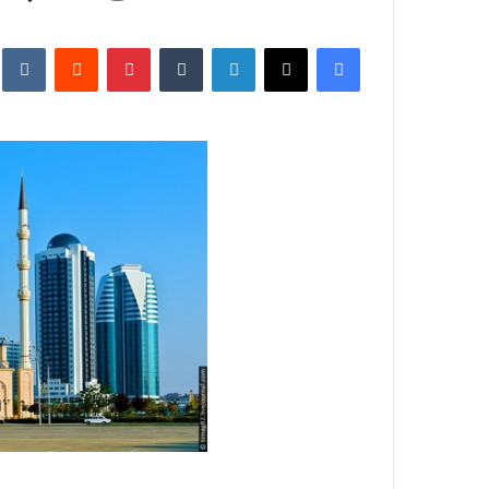
فيسبوك
X
لينكدإن
‏Tumblr
بينتيريست
‏Reddit
‏te