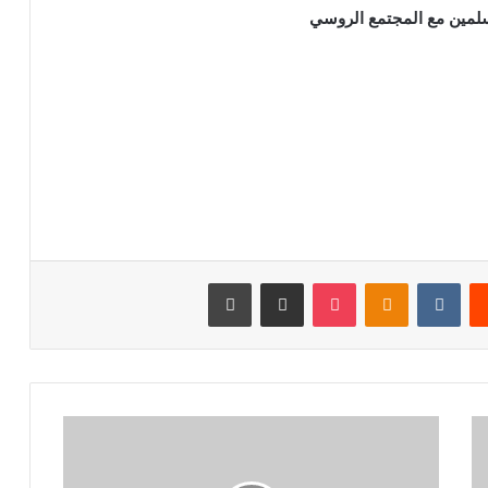
لمين مع المجتمع الروسي
‏Reddit
‏VKontakte
Odnoklassniki
بوكيت
مشاركة عبر البريد
طباعة