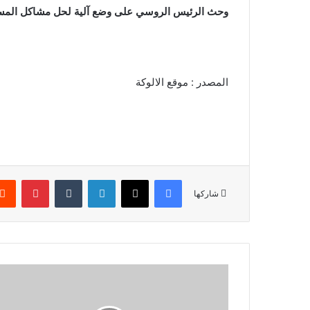
وحث الرئيس الروسي على وضع آلية لحل مشاكل المس
المصدر : موقع الالوكة
فيسبوك
X
لينكدإن
‏Tumblr
بينتيريست
شاركها