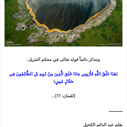
ونتذكر دائماً قوله تعالى في محكم التنزيل:
(
هَذَا خَلْقُ اللَّهِ فَأَرُونِي مَاذَا خَلَقَ الَّذِينَ مِنْ دُونِهِ بَلِ الظَّالِمُونَ فِي
ضَلَالٍ مُبِينٍ
)
[لقمان: 11]…
ــــــــــــ
بقلم عبد الدائم الكحيل