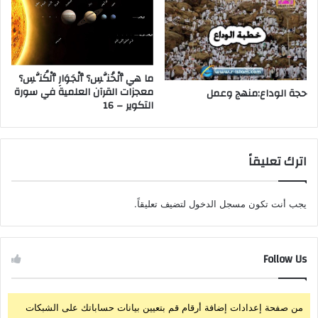
ما هي ٱلْخُنَّسِ؟ ٱلْجَوَارِ ٱلْكُنَّسِ؟
معجزات القرآن العلمية في سورة
حجة الوداع:منهج وعمل
التكوير – 16
اترك تعليقاً
يجب أنت تكون
مسجل الدخول
لتضيف تعليقاً.
Follow Us
من صفحة إعدادات إضافة أرقام قم بتعيين بيانات حساباتك على الشبكات