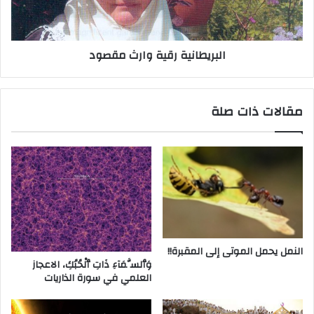
البريطانية رقية وارث مقصود
مقالات ذات صلة
النمل يحمل الموتى إلى المقبرة!!
وَٱلسَّمَآءِ ذَاتِ ٱلْحُبُكِ، الاعجاز
العلمي في سورة الذاريات