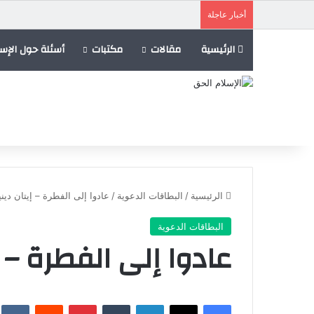
أخبار عاجلة
الرئيسية
مقالات
مكتبات
أسئلة حول الإسل
الرئيسية
/
البطاقات الدعوية
/
عادوا إلى الفطرة – إيتان ديني
البطاقات الدعوية
عادوا إلى الفطرة – إ
فيسبوك
X
لينكدإن
‏Tumblr
بينتيريست
‏Reddit
‏te