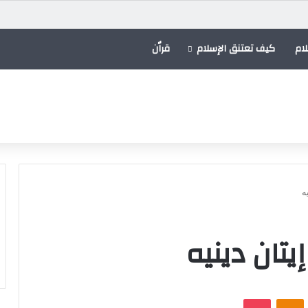
ام
كيف تعتنق الإسلام
قراٌن
ه
يتان دينيه
VKontak
Odnoklassniki
بوكيت