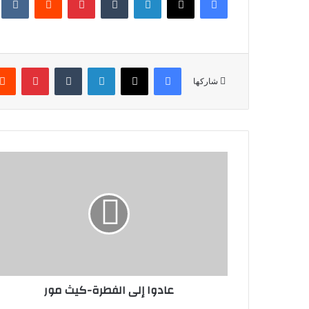
فيسبوك
X
لينكدإن
‏Tumblr
بينتيريست
شاركها
عادوا إلى الفطرة-كيث مور