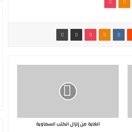
‏Reddit
‏VKontakte
Odnoklassniki
بوكيت
مشاركة عبر البريد
طباعة
الغاية من إنزال الكتب السماوية