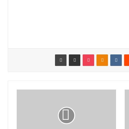
‏Reddit
‏VKontakte
Odnoklassniki
بوكيت
مشاركة عبر البريد
طباعة