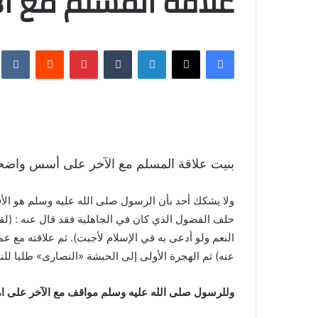
علاقة المسلم مع ا
فيسبوك
X
لينكدإن
‏Tumblr
بينتيريست
‏Reddit
‏te
بنيت علاقة المسلم مع الآخر على أسس واضحة 
ولا يشكك أحد بأن الرسول صلى الله عليه وسلم هو الأف
حلف الفضول الذي كان في الجاهلية فقد قال عنه : (لق
النعم ولو أدعى به في الإسلام لأجبت). ثم علاقته مع 
عنه) ثم الهجرة الأولى إلى الحبشة «النصارى» طلبا للن
وللرسول صلى الله عليه وسلم مواقف مع الآخر على امت