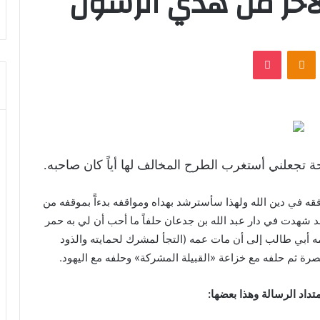
لآخر من هدي الرسول
VKontak
Odnoklassniki
بوكيت
تجعلني أستغرب الطرح المخالف لها أياً كان صاحبه.
قه في دين الله ولهذا سأسترشد بهداه ومواقفه بدءآً بموقفه من
د شهدت في دار عبد الله بن جدعان حلفاً ما أحب أن لي به حمر
عمه أبي طالب إلى أن مات عمه (التجأ لمشرك لحمايته والذود
صرة ثم حلفه مع خزاعة «القبيلة المشركة» وحلفه مع اليهود.
داد الرسالة وهذا بعضها: