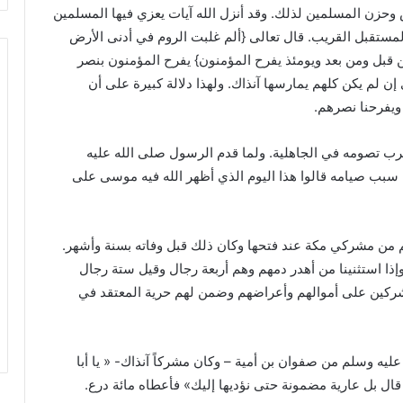
 وحزن المسلمين لذلك. وقد أنزل الله آيات يعزي فيها المسلمين
مستقبل القريب. قال تعالى {ألم غلبت الروم في أدنى الأرض
 قبل ومن بعد ويومئذ يفرح المؤمنون} يفرح المؤمنون بنصر
ن لم يكن كلهم يمارسها آنذاك. ولهذا دلالة كبيرة على أن
ويفرحنا نصرهم.
عرب تصومه في الجاهلية. ولما قدم الرسول صلى الله عليه
 سبب صيامه قالوا هذا اليوم الذي أظهر الله فيه موسى على
من مشركي مكة عند فتحها وكان ذلك قبل وفاته بسنة وأشهر.
إذا استثنينا من أهدر دمهم وهم أربعة رجال وقيل ستة رجال
شركين على أموالهم وأعراضهم وضمن لهم حرية المعتقد في
يه وسلم من صفوان بن أمية – وكان مشركاً آنذاك- « يا أبا
 قال بل عارية مضمونة حتى نؤديها إليك» فأعطاه مائة درع.