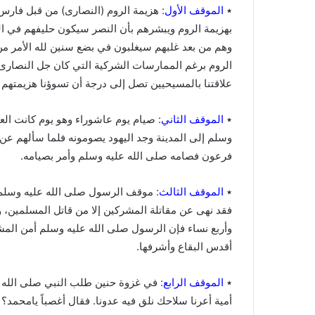
٭
الموقف الأول
: هزيمة الروم (النصارى) من قبل فارس
بهزيمة الروم ويبشرهم بأن النصر سيكون حليفهم في ال
وهم من بعد غلبهم سيغلبون في بضع سنين لله الأمر من
الروم برغم الممارسات الشركية التي كان جل النصارى إ
علاقتنا بالمسيحيين تصل إلى درجة أن تسوؤنا هزيمتهم 
٭
الموقف الثاني
: صيام يوم عاشوراء وهو يوم كانت ال
وسلم إلى المدينة وجد اليهود يصومونه فلما سألهم عن
فرعون فصامه صلى الله عليه وسلم وأمر بصيامه.
٭
الموقف الثالث
: موقف الرسول صلى الله عليه وسلم 
فقد نهى عن مقاتلة المشركين إلا من قاتل المسلمين، و
وأربع نساء فإن الرسول صلى الله عليه وسلم أمن الم
أقدس البقاع وأشرفها.
٭
الموقف الرابع
: في غزوة حنين طلب النبي صلى الله عل
أمية أعرنا سلاحك نلق فيه عدونا. فقال أغصباً يامحمد؟