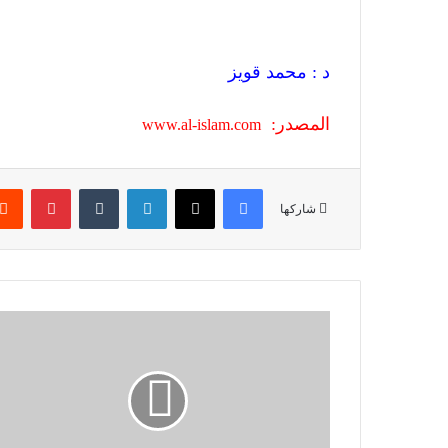
د : محمد قويز
المصدر:
www.al-islam.com
فيسبوك
X
لينكدإن
‏Tumblr
بينتيريست
شاركها