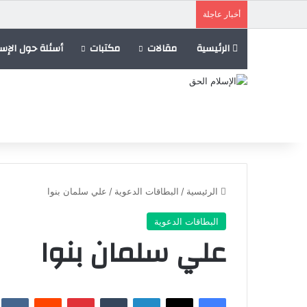
أخبار عاجلة
الرئيسية
مقالات
مكتبات
أسئلة حول الإسل
الرئيسية
/
البطاقات الدعوية
/
علي سلمان بنوا
البطاقات الدعوية
علي سلمان بنوا
فيسبوك
X
لينكدإن
‏Tumblr
بينتيريست
‏Reddit
‏te