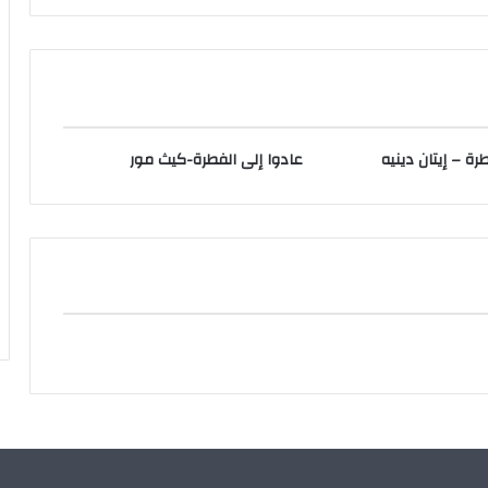
رة – إيتان دينيه
عادوا إلى الفطرة-كيث مور