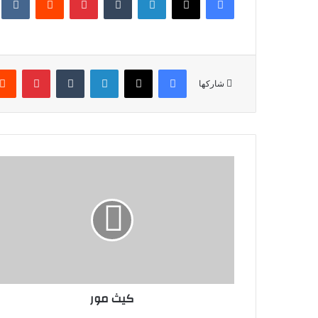
فيسبوك
X
لينكدإن
‏Tumblr
بينتيريست
شاركها
كيث مور