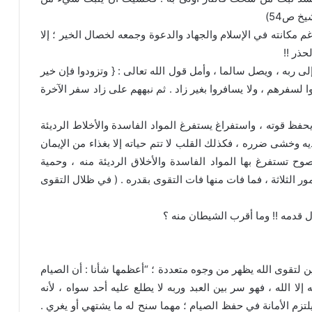
خ ص54)
غم مكانته في الإسلام والجهاد والدعوة وجمعه لخصال الخير ؛ إلا
حذر !!
إلى ربه ، ويصل سالما ، وأمل قول الله تعالى : { وتزودوا فإن خير
وا لسفرهم ، ولا يسافروا بغير زاد . ثم نبههم على زاد سفر الآخرة
 يحفظ قوته ، واستفراغ يستفرغ المواد الفاسدة والأخلاط الرديئة
يه وخشى ضرره ، فكذلك القلب لا تتم حياته إلا بغذاء من الإيمان
وح تستفرغ بها المواد الفاسدة والأخلاق الرديئة منه ، وحمية
ر الثلاثة ، فما فات منها فات التقوى بقدره . ( في ظلال التقوى
زل قدمه !! وما أقرب الشيطان منه ؟
ن لتقوى الله يظهر من وجوه متعددة ؛ “أعظمها شأنا : أن الصيام
ا الله ، فهو سر بين العبد وربه لا يطلع عليه أحد سواه ، لأنه
زم الأمانة في حفظ الصيام ؛ مهما سنح له ما يشتهي أو يغري .