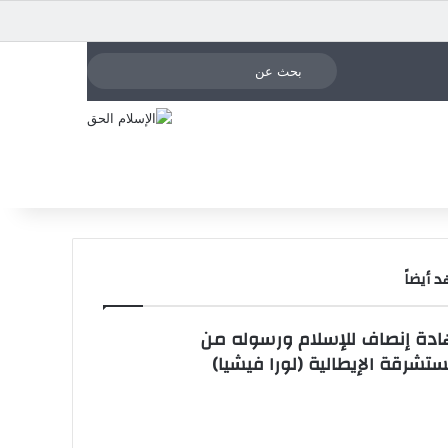
X
فيسبوك
يوتيوب
انستقرام
تسجيل الدخول
مقال عشوائي
إضافة عمود جا
الوضع المظلم
بحث
عن
 أيضاً
دة إنصاف للإسلام ورسوله من
ستشرقة الإيطالية (لورا فيشيا)