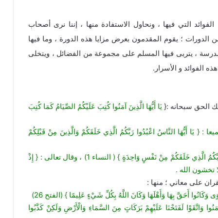
الفوائد التي فيها ، ونحاول الاستفادة منها ، إننا نرى أصحاب
 من الدورات ؛ يقوم المقدمون بعرض مزايا هذه الدورة ، وما فيها
مدرسة ، يتربى فيها المسلم على مجموعة من الفضائل ، ويتخلى
ه الفوائد و الأسرار.
 الحق سبحانه :{
يَا أَيُّهَا الَّذِينَ آمَنُوا كُتِبَ عَلَيْكُمُ الصِّيَامُ كَمَا كُتِبَ
هَا النَّاسُ اعْبُدُوا رَبَّكُمُ الَّذِي خَلَقَكُمْ وَالَّذِينَ مِنْ قَبْلِكُمْ
والتقوى هي الخشية ، قال تعلى : { يَاأَيُّهَا النَّاسُ اتَّقُوا رَبَّكُمُ الَّذِي خَلَقَكُمْ مِنْ نَفْسٍ وَاحِدَةٍ } ( النساء 1) ، وقال تعالى : { إِذْ
ران على معاني ؛ منها :
ْوَى وَكَانُوا أَحَقَّ بِهَا وَأَهْلَهَا وَكَانَ اللَّهُ بِكُلِّ شَيْءٍ عَلِيمًا } (الفتح 26)
َّقَوْا لَفَتَحْنَا عَلَيْهِمْ بَرَكَاتٍ مِنَ السَّمَاءِ وَالْأَرْضِ وَلَكِنْ كَذَّبُوا