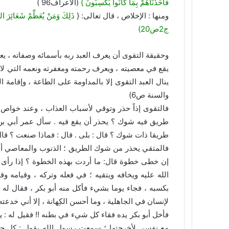
فَأَخَذْنَاهُمْ بِمَا كَانُوا يَكْسِبُونَ }
(الأعراف96 )
ومنها : الإخلاص ، قال تعالى: {
ج2ص20)
وحقيقة التقوى أن يعرف العبد ربه بأسمائه وصفاته ، ي
يقع في معصيته ، ويعرف رحمته ومغفرته ونعمه التي لا تُ
ينال العبد التقوى إلا بالمداومة على الطاعة ، وإقامة 
والسنة ص6)
فالتقوى إذاً حذر وتوقي لأسباب العذاب ، وعند خواص 
طريق فيه شوك ؟ يحذر أن يقع فيه . سأل عمر أبي بن ك
طريقا ذات شوك ؟ قال : بلى . قال : فماذا صنعت ؟ قال
فالمتقي يحذر من شوك الطريق ؛ الذنوب والمعاصي أو حت
إن خطى خطوة قال: ما أردت بهذه الخطوة ؟ إذا رأى ا
الله عليه ويخافه ويتقيه ؛ في فعله وتركه ، وقيامه و
بكسبه ، فجاء يوما بشيء فأكل منه أبو بكر ، فقال له ال
لإنسان في الجاهلية ، وما أحسن الكِهانة ، إلا أني خدعته
فأخل أبو بكر يده فقاء كل شيء في بطنه !! فقيل له : ي
مع نفسي لأخرجتها ؛ سمعت رسول الله يقول : كل ج