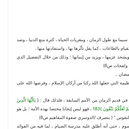
سيما مع طول الزمان ، ومغريات الحياة ، كثرة متع الدنيا ، وصد
م بالطاعات ، كما يقل تأثّرها بها ، واستفادتها منها .
يشحذ عزمها ، ويزيد من إيمانها ؛ وذلك من خلال التفضيل الذي
 ولفحات ص6)
مضان ..
ظيمة التي جعلها الله ركنا من أركان الإسلام ، وفرضها الله على
في قديم الزمان من الأمم السابقة ، فلذلك قال : {
يَاأَيُّهَا الَّذِينَ
عَلَّكُمْ تَتَّقُونَ }183
، فهو ليس إيجابا مختصا بهذه الأمة ؛ بل هو
 النفوس ” ( بتصرف /الدوسري صفوة المفاهيم ص8)
لصوم ، حتى أنه أطلق عليه مدرسة الصيام ، لما قيه من الفوائد