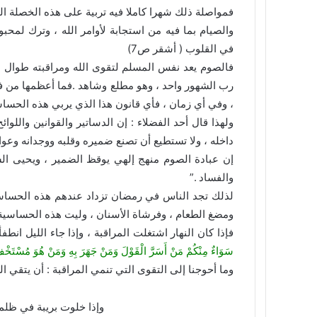
فمواصلة ذلك شهرا كاملا فيه تربية على هذه الخصلة الع
والصيام بما فيه من استجابة لأوامر الله ، وترك لمحب
في القلوب ( أشقر ص7)
فالصوم يعد نفس المسلم لتقوى الله ومراقبته طوال ال
رب الشهور واحد ، وهو مطلع وشاهد .فما أعظمها من فائ
، وفي أي زمان ، فأي قانون هذا الذي يربي هذه الحساس
ولهذا قال أحد الفضلاء : إن الدساتير والقوانين واللو
داخله ، ولا تستطيع أن تصنع ضميره وقلبه ووجدانه وعوا
إن عبادة الصوم منهج إلهي يوقظ الضمير ، ويحيى الش
والفساد .”
لذلك تجد الناس في رمضان تزداد عندهم هذه الحساسية 
ومضغ الطعام ، وفرشاة الأسنان ، وليت هذه الحساسية
فإذا كان النهار اشتغلت المراقبة ، وإذا جاء الليل انطفأ
سَوَاءٌ مِنْكُمْ مَنْ أَسَرَّ الْقَوْلَ وَمَنْ جَهَرَ بِهِ وَمَنْ هُوَ مُسْتَخْفٍ بِاللَّ
وما أحوجنا إلى التقوى التي تنمي المراقبة : أن يتقي ال
وإذا خلوت بريبة في ظلمة