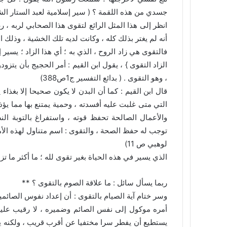
جسدي من هذه اللقمة ؟ ( سير إسلامية لعبد الستار الشي
انظر إلى هذا المثل الرائع لتقوى هذا الصحابي لربه ، ر
أنه لم يغتر بذلك كله ، وكانت لديه تلك الخشية ، وذلك ال
فالتقوى هي زاد الروح ، الذي به ؛ أي هذا الزاد ؛ يسير 
الزاد التقوى } ، يقول ابن القيم : أمر الحجيج بأن يتزود
، وهو التقوى . ( بدائع التفسير ج1ص388)
قال ابن القيم : كما أن البدن لا يكون صحيحا إلا بغذاء
التي متى غلبت عليه أفسدته ، وحمية يمتنع بها مما يؤذ
والأعمال الصالحة تحفظ قوته ، واستفراغ بالتوبة النص
توجب له حفظ الصحة ، والتقوى : اسم متناول لهذه الأمو
لوهبي ص 11)
الذي يسير في هذه الحياة بغير تقوى لله ؛ ما أكثر ما ت
ربما يسأل سائل : ما علاقة الصوم بالتقوى ؟ **
وسر ختام آية الصيام بالتقوى : أن إعداد نفوس الصائمي
أمره موكول إلى نفس الصائم وضميره ، لا رقيب عليه إل
يستطيع أن يفطر سرا مختفيا عن أقرب قريب ، ولكنه يلت