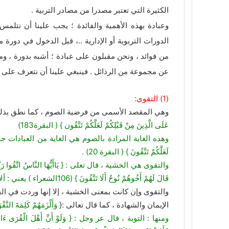
الكثيرة التي تعتبر مصدرا من مصادر التربية .
وعبادة بهذه الأهمية والفائدة ؛ يجب علينا أن نتلمس 
الدورات التربوية أو الإدارية ..، قبل الدخول في دورة
من فوائد ، ونحن مقبلون على عبادة ؛ أشبه بدورة ، و
عن مجموعة من الرذائل . فينبغي علينا أن نتعرف على هذ
(1) التقوى:
وهي المقصد الأسمى من فرضية الصوم ، كما نطق بذلك
عَلَى الَّذِينَ مِنْ قَبْلِكُمْ لَعَلَّكُمْ تَتَّقُون } ( البقرة183)
وهذه الغاية المرادة بالصوم هي الغاية من العبادات جميعا : { يَا أَيُّ
لَعَلَّكُمْ تَتَّقُونَ } ( البقرة 20) .
قَالَ لَهُمْ أَخُوهُمْ نُوحٌ أَلَا تَتَّقُونَ } (106الشعراء ) يعني : ألا تخشون الله .
والتقوى وإن كانت بمعنى الخشية ، إلا إنها وردت في الق
الإيمان والشهادة ، كما قال تعالى :{
وَأَلْزَمَهُمْ كَلِمَةَ التَّق
ومنها : التوبة ، قال عز وجل : { وَلَوْ أَنَّ أَهْلَ الْقُرَى ءَامَنُوا وَات