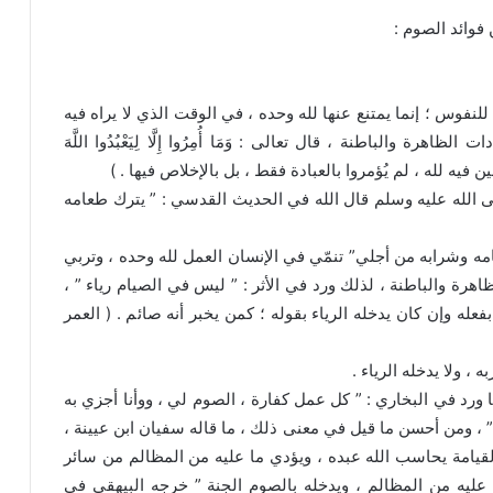
 فوائد الصوم :
لنفوس ؛ إنما يمتنع عنها لله وحده ، في الوقت الذي لا يراه فيه
ة والباطنة ، قال تعالى : وَمَا أُمِرُوا إِلَّا لِيَعْبُدُوا اللَّهَ
الله عليه وسلم قال الله في الحديث القدسي : ” يترك طعامه
طعامه وشرابه من أجلي” تنمّي في الإنسان العمل لله وحده ، وتربي
اهرة والباطنة ، لذلك ورد في الأثر : ” ليس في الصيام رياء ” ،
فعله وإن كان يدخله الرياء بقوله ؛ كمن يخبر أنه صائم . ( العمر
، ولا يدخله الرياء .
ما ورد في البخاري : ” كل عمل كفارة ، الصوم لي ، ووأنا أجزي به
..” ، ومن أحسن ما قيل في معنى ذلك ، ما قاله سفيان ابن عيينة ،
 القيامة يحاسب الله عبده ، ويؤدي ما عليه من المظالم من سائر
 عليه من المظالم ، ويدخله بالصوم الجنة ” خرجه البيهقي في