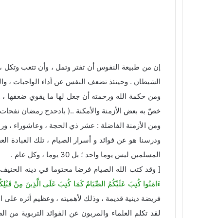
ف
X
ل
ب
ب
O
ي
ي
T
ي
R
V
و
d
س
ن
u
ن
e
K
ك
n
ب
ك
ت
m
d
o
ي
o
و
د
b
ي
d
n
k
ت
ك
إ
l
ر
i
t
l
r
ن
ي
t
a
a
إن من طبيعة النفوس أن تفتر وتمل ، وأن تتعب وتكل ، 
س
k
s
الشيطان . وحينئذ تضعف النفس عن أداء الواجبات ، والقيا
ت
t
s
ومن حكمة الله ورحمته أن جعل لها ما يقوي ضعفها ، و
n
e
i
خصّ به بعض الأزمنة والأمكنة ..( بادحدح رمضان نفحات
k
ومن الأزمنة الفاضلة : عشر ذي الحجة ، وعاشوراء ، ور
i
ودرسنا هو عن فوائد و أسرار الصيام ، تلك العبادة الع
المسلمين ليس يوما واحد ؛ بل 30 يوما ، وكل عام .
[ وقد كتب الله الصيام فرضا محتوما في دينه الحنيف 
ءَامَنُوا كُتِبَ عَلَيْكُمُ الصِّيَامُ كَمَا كُتِبَ عَلَى الَّذِينَ مِنْ قَبْلِكُمْ لَ
فريضة دينية قديمة ، وذلك لأهميته ، وعظيم أثره على
لقد تكلم العلماء والمربون عن الفوائد التربوية من ا