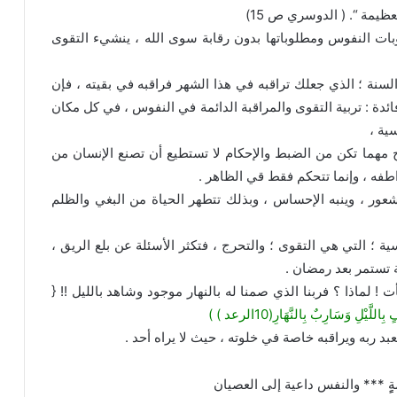
ظيمة “. ( الدوسري ص 15)
وبات النفوس ومطلوباتها بدون رقابة سوى الله ، ينشيء التقوى
سنة ؛ الذي جعلك تراقبه في هذا الشهر فراقبه في بقيته ، فإن
دة : تربية التقوى والمراقبة الدائمة في النفوس ، في كل مكان
ية ،
ائح مهما تكن من الضبط والإحكام لا تستطيع أن تصنع الإنسان من
طفه ، وإنما تتحكم فقط قي الظاهر .
عور ، وينبه الإحساس ، وبذلك تتطهر الحياة من البغي والظلم
؛ التي هي التقوى ؛ والتحرج ، فتكثر الأسئلة عن بلع الريق ،
 تستمر بعد رمضان .
ت ! لماذا ؟ فربنا الذي صمنا له بالنهار موجود وشاهد بالليل !! {
يْلِ وَسَارِبٌ بِالنَّهَارِ(10الرعد ) )
عبد ربه ويراقبه خاصة في خلوته ، حيث لا يراه أحد .
ٍٍ *** والنفس داعية إلى العصيان