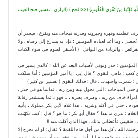
ذَلِكَ وَمَنْ يُعَظِّمْ شَعَائِرَ اللَّهِ فَإِنَّهَا مِنْ تَقْوَى الْقُلُوبِ} (32الحج ) (الرازي ، تفسير فتح الغيب
عرف عظمته وقهره وجبروته وقدرته فيخاف منه ويفزع ، فيحذر أن
حصى ، وما أعد لعباده المؤمنين ؛ فإذا به يسارع إلى رضاه ، ولا
الفرائض ، والزيادة من النوافل . ( الأشقر الصوم في ضوء الكتاب
المؤمنين : حذر وتوقي لأسباب البعد عن الله ؛ كالذي يسير في
عب : ماهي التقوى ؟ قال إبي : يا أمير المؤمنين : أما سلكت
 : شمرت واجتهدت . قال : فذلك التقوى ( تفسير ابن كثير )
ى المباحات ؛ التي تحول بينه وبين ربه ، فدائما هو في حذر ،
مرأة خاف من ربه ، وصرف بصره ، .. فهو دائما يستشعر رقابة
قعوده ، حتى في أكله وشربه ، هذا غلام لأبي بكر مملوك ، يأتيه
غلام : تدري ما هذا ؟ فقال أبو بكر : ما هو ؟ قال : كنت تكهّنت
 ، فلقيني فأعطاني بذلك ، فهذا الذي أكلتَ منه !!
رحمك الله ، كل هذا من أجل هذه اللقمة ؟ فقال : لو لم تخرج إلا
سد نبت من سُحت فالنار أولى به . فخشيت أن ينبت شيء من