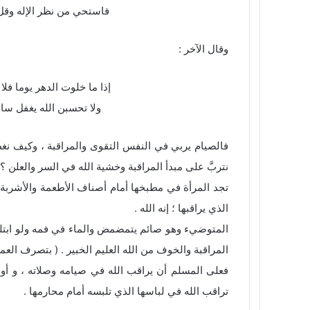
فاستحي من نظر الإله وقل 
وقال الآخر :
إذا ما خلوت الدهر يوما ف
ولا تحسبن الله يغفل سا
فالصيام يربي في النفس التقوى والمراقبة ، وكيف نغض 
نتربَّ على مبدأ المراقبة وخشية الله في السر والعلن ؟ 
تجد المرأة في مطبخها أمام أصناف الأطعمة والأشربة ،
الذي يراقبها ؛ إنه الله .
المتوضيء وهو صائم يتمضمض والماء في فمه ولو ابتلعه 
المراقبة والخوف من الله العليم الخبير . ( بتصرف العمر 3/34
فعلى المسلم أن يراقب الله في صيامه وصلاته ، و أولا
تراقب الله في لباسها الذي تلبسه أمام محارمها .