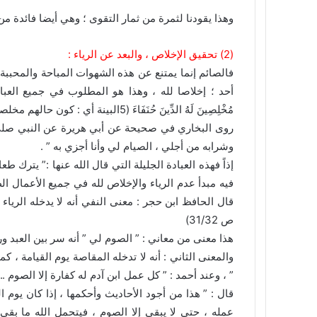
وهذا يقودنا لثمرة من ثمار التقوى ؛ وهي أيضا فائدة من
(2) تحقيق الإخلاص ، والبعد عن الرياء :
فالصائم إنما يمتنع عن هذه الشهوات المباحة والمحببة ل
أحد ؛ إخلاصا لله ، وهذا هو المطلوب في جميع العبادات الظاهر
مُخْلِصِينَ لَهُ الدِّينَ حُنَفَاءَ (5البينة أي : كون حالهم مخلصين فيه لله ، لم يُؤمروا بالعبادة فقط ، بل بالإخلاص فيها . )
روى البخاري في صحيحة عن أبي هريرة عن النبي صلى 
وشرابه من أجلي ، الصيام لي وأنا أجزي به ” .
إذاً فهذه العبادة الجليلة التي قال الله عنها :” يترك 
فيه مبدأ عدم الرياء والإخلاص لله في جميع الأعمال الظ
قال الحافظ ابن حجر : معنى النفي أنه لا يدخله الرياء ب
ص 31/32)
هذا معنى من معاني : ” الصوم لي ” أنه سر بين العبد وربه 
والمعنى الثاني : أنه لا تدخله المقاصة يوم القيامة ، ك
” ، وعند أحمد : ” كل عمل ابن آدم له كفارة إلا الصوم 
قال : ” هذا من أجود الأحاديث وأحكمها ، إذا كان يوم
عمله ، حتى لا يبقى إلا الصوم ، فيتحمل الله ما بقي