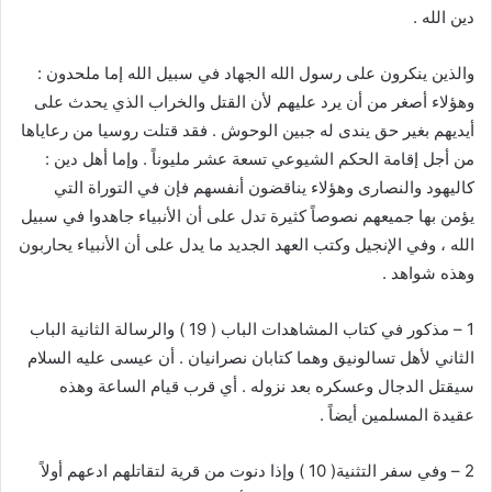
دين الله .
والذين ينكرون على رسول الله الجهاد في سبيل الله إما ملحدون :
وهؤلاء أصغر من أن يرد عليهم لأن القتل والخراب الذي يحدث على
أيديهم بغير حق يندى له جبين الوحوش . فقد قتلت روسيا من رعاياها
من أجل إقامة الحكم الشيوعي تسعة عشر مليوناً . وإما أهل دين :
كاليهود والنصارى وهؤلاء يناقضون أنفسهم فإن في التوراة التي
يؤمن بها جميعهم نصوصاً كثيرة تدل على أن الأنبياء جاهدوا في سبيل
الله ، وفي الإنجيل وكتب العهد الجديد ما يدل على أن الأنبياء يحاربون
وهذه شواهد .
1 – مذكور في كتاب المشاهدات الباب ( 19 ) والرسالة الثانية الباب
الثاني لأهل تسالونيق وهما كتابان نصرانيان . أن عيسى عليه السلام
سيقتل الدجال وعسكره بعد نزوله . أي قرب قيام الساعة وهذه
عقيدة المسلمين أيضاً .
2 – وفي سفر التثنية( 10 ) وإذا دنوت من قرية لتقاتلهم ادعهم أولاً