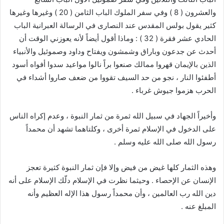
والعشرون ( 8 ) وفي سفر الملوك الباب الثامن ( 20 ) وغيرها وغيرها
كثير يقول بولس المقدس عند النصارى في الرسالة العبرانية الباب
الحادي عشر فقرة ( 32 ) : وماذا أقول أيضاً لأنه يعوزني الوقت أن
أحدث عن جدعون وباراق وشمشون ويفتاح وداود وصموئيل والأنبياء
الذين بالإيمان قهروا ممالك صنعوا براً نالوا مواعيد سدوا أفواه أسود
أطفئوا النار ، نجو من حد السيف تقووا من ضعف صاروا أشداء في
الحرب هزموا جيوش غرباء .
وأخيراً الجهاد في سبيل الله ثمرة من ثمار النبوة ، وعدم إكراه الناس
على الدخول في الإسلام ثمرة أخرى ، وكلتاهما تشهد أن محمداً
رسول الله صلى الله عليه وسلم .
وهذه الثمار كلها غيض من فيض وإلا فإن ثمار النبوة كثيرة تعجز
الإنسان عن الإحصاء . وحيثما نظرت في الإسلام دلّك الإسلام على أنه
دين الله رب العالمين ، وأن محمداً رسول هذا الإله العظيم وأنه
المبلغ عنه .