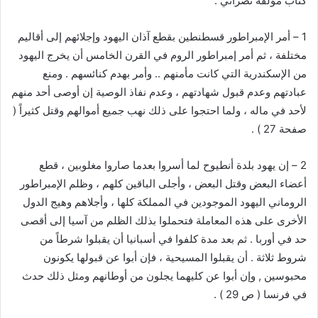
كتاب مؤلفه نصراني :
1 – أمر الإمبراطور قسطنطين بقطع آذان اليهود وإجلائهم إلى أقاليم
مختلفة ، ثم أمر إمبراطور الروم في القرن الخامس أن يخرج اليهود
من الإسكندرية التي كانت مأمنهم .. وأمر بهدم كنائسهم . ومنع
عبادتهم وعدم قبول شهادتهم ، وعدم نفاذ الوصية إن أوصى أحد منهم
لأحد في ماله ، ولما احتجوا على ذلك نهب جميع أموالهم وقتل كثيراً (
صفحة 27 ) .
2 – إن يهود بلدة أنطيوح لما أسروا بعدما صاروا مغلوبين ، قطع
أعضاء البعض وقتل البعض ، وأجلى الباقين كلهم ، وظلم الإمبراطور
الروماني اليهود الموجودين في المملكة كلها ، وأجلاهم وهيج الدول
الأخرى على هذه المعاملة فتحملوا بذلك الظلم من آسيا إلى أقصى
حد في أوربا . ثم بعد مدة كلفوا في أسبانيا أن يقبلوا شرطاً من
شروط ثلاثة . أن يقبلوا المسيحية ، فإن أبوا عن قبولها يكونون
محبوسين , وإن أبوا عن كليهما يجلون من أوطانهم ومثل ذلك حدث
في فرنسا ( ص 29 ) .