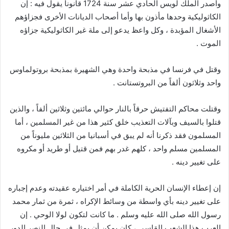
وأصدر الملك لويس الحادي عشر سنة 1724 قانوناً يقول فيه : إن
الكاثوليكية وحدها مأذون بها وأما أصحاب الديانات الأخرى فجزاؤهم
الأشغال المؤبدة ، وكل واعظ يدعو إلى ملة غير الكاثوليكية جزاؤه
الموت .
وقتل في فرنسا في مذبحة واحدة وهي الشهيرة بمذبحة بروتولماوس
واحد وثلاثون ألفاً من البروتستانت .
وقتلت محاكم التفتيش حرقاً بالنار حوالي مائتين وثلاثين ألفاً ، والذين
قتلوا بالسيف وبآلات التعذيب خلق كثير هذا من غير المسلمين ، أما
المسلمون فقد ذكرنا أنه لم يبق في أسبانيا من الثلاثين مليوناً من
المسلمين مسلم واحد ، كلهم غدر بهم فمن قتيل أو طريد أو مكروه
على تغيير دينه .
إن إعطاء الإنسان الحرية الكاملة في أمر اختياره عقيدته وعدم إجباره
على تغيير دينه بأي واسطة من وسائط الإكراه ، ثمرة من ثمار محمد
رسول الله صلى الله عليه وسلم . ما كانت لتكون لولا الوحي . إن
العرب هذا الشعب القاسي ، كان يمكن أن يمثل في حال النصر الدور