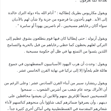
بعدالة كما تعرفون ” .
ويقول مكاريوس بطريك إنطاكية : ” أدام الله بناء دولة الترك خالدة
إلى الأبد . فهم يأخذون ما فرضوه من جزية ولا شأن لهم بالأديان
سواء أكان رعاياهم مسيحيين ، أم ناصريين يهوداً أو سامرة ” .
ويقول أرنولد : حتى إيطاليا كان فيها قوم يتطلعون بشوق عظيم إلى
التركي لعلهم يحظون كما حظي رعاياهم من قبل بالحرية والتسامح
اللذين يئسوا من التمتع بها في ظل أي حكومة مسيحية .
ويقول : وحدث أن هرب اليهود الأسبانييون المضطهدون في جموع
هائلة فلم يلجأوا إلا إلى تركيا في نهاية القرن الخامس عشر .
ويقول ريتشارد سيبر من أبناء القرن السادس عشر : وعلى الرغم من
أن الأتراك بوجه عام شعب من أشرس الشعوب … سمحوا
للمسيحيين جميعاً للإغريق منهم واللاتين أن يعيشوا محافظين على
دينهم ، وأن يصرفوا ضمائرهم كيف شاؤوا بأن منحوهم كنائسهم لأداء
شعائرهم المقدسة في القسطنطينية وفي أماكن أخرى كثيرة جداً ،