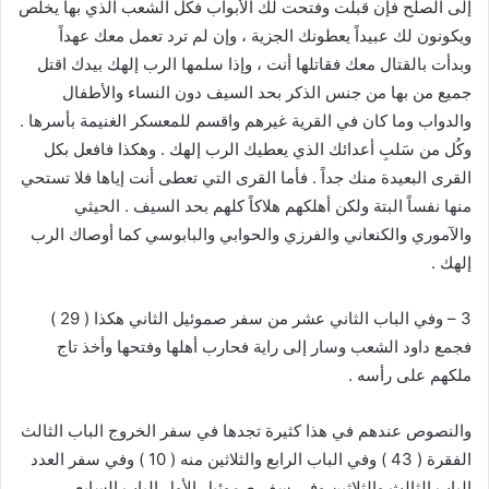
إلى الصلح فإن قبلت وفتحت لك الأبواب فكل الشعب الذي بها يخلص
ويكونون لك عبيداً يعطونك الجزية ، وإن لم ترد تعمل معك عهداً
وبدأت بالقتال معك فقاتلها أنت ، وإذا سلمها الرب إلهك بيدك اقتل
جميع من بها من جنس الذكر بحد السيف دون النساء والأطفال
والدواب وما كان في القرية غيرهم واقسم للمعسكر الغنيمة بأسرها .
وكُل من سَلبِ أعدائك الذي يعطيك الرب إلهك . وهكذا فافعل بكل
القرى البعيدة منك جداً . فأما القرى التي تعطى أنت إياها فلا تستحي
منها نفساً البتة ولكن أهلكهم هلاكاً كلهم بحد السيف . الحيثي
والآموري والكنعاني والفرزي والحوابي والبابوسي كما أوصاك الرب
إلهك .
3 – وفي الباب الثاني عشر من سفر صموئيل الثاني هكذا ( 29 )
فجمع داود الشعب وسار إلى راية فحارب أهلها وفتحها وأخذ تاج
ملكهم على رأسه .
والنصوص عندهم في هذا كثيرة تجدها في سفر الخروج الباب الثالث
الفقرة ( 43 ) وفي الباب الرابع والثلاثين منه ( 10 ) وفي سفر العدد
الباب الثالث والثلاثين وفي سفر صموئيل الأول الباب السابع