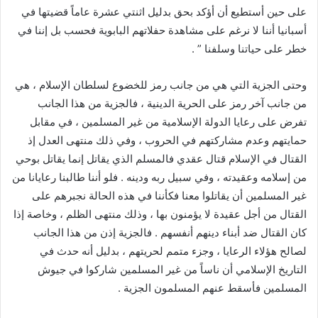
على حين أستطيع أن أؤكد بحق بدليل اثنتي عشرة عاماً قضيتها في
أسبانيا أننا لا نرغم على مشاهدة حفلاتهم البابوية فحسب بل إننا في
خطر على حياتنا وسلفنا ” .
وحتى الجزية التي هي من جانب رمز للخضوع لسلطان الإسلام ، هي
من جانب آخر رمز على الحرية الدينية ، فالجزية من هذا الجانب
تفرض على رعايا الدولة الإسلامية من غير المسلمين ، في مقابل
حمايتهم وعدم مشاركتهم في الحروب ، وفي ذلك منتهى العدل إذ
القتال في الإسلام قتال عقدي فالمسلم الذي يقاتل إنما يقاتل بوحي
من إسلامه وعقيدته ، وفي سبيل ربه ودينه . فلو أننا طالبنا رعايانا من
غير المسلمين أن يقاتلوا معنا فكأننا في هذه الحالة نجبرهم على
القتال من أجل عقيدة لا يؤمنون بها ، وذلك منتهى الظلم ، وخاصة إذا
كان القتال ضد أبناء دينهم أنفسهم . فالجزية إذن من هذا الجانب
لصالح هؤلاء الرعايا ، وجزء متمم لحريتهم ، بدليل أنه حدث في
التاريخ الإسلامي أن ناساً من غير المسلمين شاركوا في جيوش
المسلمين فأسقط عنهم المسلمون الجزية .