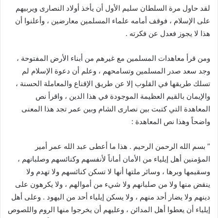
لقد حاول مرة السلطان سليم الأول أن يأخذ أولاد النصارى ويربيهم
على الإسلام ، فوقف أمامه علماء المسلمين معارضين ، وأعلنوا أن
هذا لا يجوز فعدل عن فكرته .
ومن قرأ معاهدات المسلمين مع غيرهم من أبناء الأرض المفتوحة ،
وجد سعد صدر المسلمين وتسامحهم ، وعلم أن دعوة الإسلام لم
تسلك طريقها في القلوب إلا عن طريق الإقناع والمعاملة الحسنة ،
والإيمان بالقيم العظيمة الموجودة في هذا الدين ، واقرأ نص
المعاهدة التي كتبت بين نصارى الشام وبين عمر تجد هذا المعنى
واضحاً وهذا نص المعاهدة :
” بسم الله الرحمن الرحيم . هذا ما أعطى عبد الله عمر أمير
المؤمنين أهل إيلياء من الأمان أماناً لأنفسهم وكنائسهم وصلبانهم ،
وسقيمها وبرها ، وسائر ملتها أنها لا تسكن كنائسهم ولا تهدم ولا
ينقض منها ولا من صلبانهم ولا شيء من أموالهم ، ولا يكرهون على
دينهم ولا يضار أحد منهم ، ولا يسكن إيلياء أحد من اليهود . وعلى أهل
إيلياء أن يعطوا أهل المدائن ، وعليهم أن يخرجوا منها الروم واللصوص