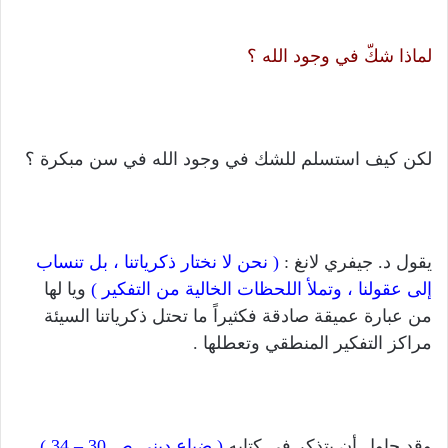
لماذا شكّ في وجود الله ؟
لكن كيف استسلم للشك في وجود الله في سن مبكرة ؟
يقول د. جيفري لانغ :
( نحن لا نختار ذكرياتنا ، بل تنساب
إلى عقولنا ، وتملأ اللحظات الخالية من التفكير )
ويا لها
من عبارة عميقة صادقة فكثيراً ما تحتل ذكرياتنا السيئة
مراكز التفكير المنطقي وتعطلها .
وقد حاول أن يتذكر في كتابه
( ضياع ديني ص 30 – 34 )