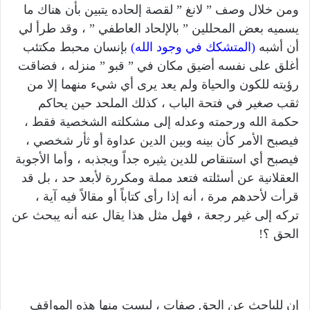
ومن خلال وصف ” لانغ ” لقصة إلحاده يتبين بأن هناك ما
يسميه بعض المحللين ” بالإلحاد العاطفي ” ، وقد طرأ لي
أن أشبه
(المتشكك في وجود الله)
بإنسان محبط مكتئب
أغلق على نفسه أضيق مكان في ” قبو ” منزله ، فضاقت
رؤيته للكون والحياة ولم يعد يرى أي شيء منهما إلا من
ثقب صغير في فتحة الباب ، كذلك الملحد حين يحاكم
حكمة الله ورحمته وعدله إلى مشكلته الشخصية فقط ،
فيصبح الأمر كأن بينه وبين الدين عداوة أو ثأر شخصي ،
فيصبح أي استنقاص للدين يثيره جداً ويجذبه ، وأما الأجوبة
العقلانية عن أسئلته فتعد مملة ومكررة لأبعد حد ، بل قد
قرأت لأحدهم مرة ، أنه إذا رأى كتاباً أو مقالاً فيه آية ،
تركه إلى غير رجعة ، فهل مثل هذا يقال عنه أنه يبحث عن
الحق ؟!
إن للباحث عن الحق صفات ، ليست منها هذه المواقف