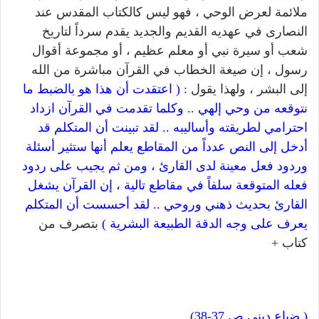
ملائمة لعرض الوحي ، فهو ليس كالكتاب المقدس عند
النصارى في عهديه القديم والجديد يقدم سرداً لتاريخ
شعب أو سيرة نبي أو معلم عظيم ، أو مجموعة أقوال
رسول ، إن صيغة الخطاب في القرآن مباشرة من الله
إلى البشر ، ولهذا يقول :
( اعتقدت أن هذا هو بالضبط ما
نتوقعه من وحي إلهي .. وكلما تقدمت في القرآن ازداد
احترامي لطريقته وأساليبه .. لقد تبينت أن المتكلم قد
أدخل إلى النص عدداً من المقاطع يعلم أنها ستثير أسئلة
وردود فعل معينة لدى القارئ ، ومن ثم يجيب على ردود
فعله المتوقعة سلفاً في مقاطع تالية ، إن القرآن يشغل
القارئ بحديث ذهني وروحي .. لقد أحسست أن المتكلم
يعرف على وجه الدقة الطبيعة البشرية )
بتصرف من
كتاب +
( ضياع ديني ص 37-38) .