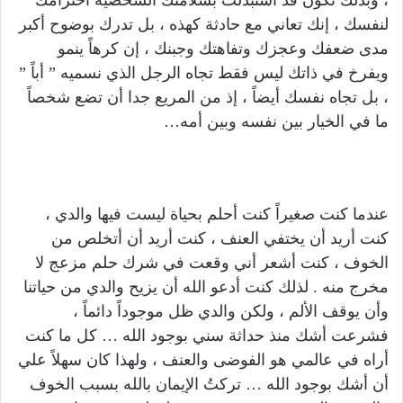
، وبذلك تكون قد استبدلت بسلامتك الشخصية احترامك
لنفسك ، إنك تعاني مع حادثة كهذه ، بل تدرك بوضوح أكبر
مدى ضعفك وعجزك وتفاهتك وجبنك ، إن كرهاً ينمو
ويفرخ في ذاتك ليس فقط تجاه الرجل الذي نسميه ” أباً ”
، بل تجاه نفسك أيضاً ، إذ من المريع جدا أن تضع شخصاً
ما في الخيار بين نفسه وبين أمه…
عندما كنت صغيراً كنت أحلم بحياة ليست فيها والدي ،
كنت أريد أن يختفي العنف ، كنت أريد أن أتخلص من
الخوف ، كنت أشعر أني وقعت في شرك حلم مزعج لا
مخرج منه . لذلك كنت أدعو الله أن يزيح والدي من حياتنا
وأن يوقف الألم ، ولكن والدي ظل موجوداً دائماً ،
فشرعت أشك منذ حداثة سني بوجود الله … كل ما كنت
أراه في عالمي هو الفوضى والعنف ، ولهذا كان سهلاً علي
أن أشك بوجود الله … تركتُ الإيمان بالله بسبب الخوف