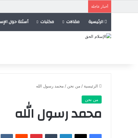
أخبار عاجلة
الرئيسية
مقالات
مكتبات
أسئلة حول الإسل
الرئيسية
/
من نحن
/
محمد رسول الله
من نحن
محمد رسول الله
فيسبوك
X
لينكدإن
‏Tumblr
بينتيريست
‏Reddit
‏te