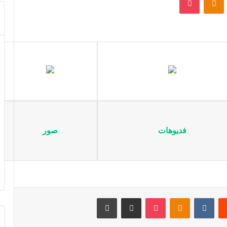
فديوهات
صور
‏Reddit
‏VKontakte
Odnoklassniki
بوكيت
مشاركة عبر البريد
طباعة