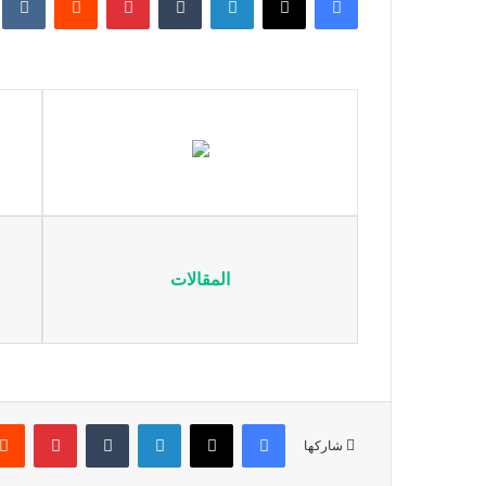
المقالات
فيسبوك
X
لينكدإن
‏Tumblr
بينتيريست
شاركها