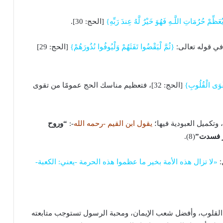
َظِّمْ حُرُمَاتِ اللَّـهِ فَهُوَ خَيْرٌ لَّهُ عِندَ رَبِّهِ}
[الحج: 30].
في قوله تعالى:
{ثُمَّ لْيَقْضُوا تَفَثَهُمْ وَلْيُوفُوا نُذُورَهُمْ}
[الحج: 29]
تَقْوَى الْقُلُوبِ}
[الحج: 32]، فتعظيم مناسك الحج عمومًا من تقوى
 وتكميل العبودية فيها؛
يقول ابن القيم -رحمه الله
-:
“وروح
خر فسدت”
(8).
:
«لا تزال هذه الأمة بخير ما عظموا هذه الحرمة -يعني: الكعبة-
القلوب، وأفضل شعب الإيمان، ومحبة الرسول تستوجب متابعته