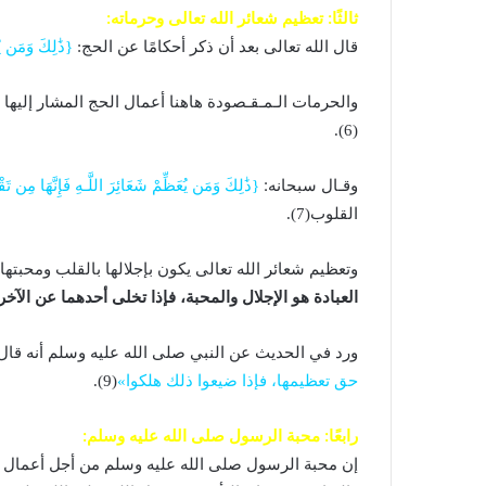
ثالثًا: تعظيم شعائر الله تعالى وحرماته:
قال الله تعالى بعد أن ذكر أحكامًا عن الحج:
{ذَٰلِكَ وَمَن يُع
والحرمات الـمـقـصودة هاهنا أعمال الحج المشار إليها 
(6).
وقـال سبحانه:
{ذَٰلِكَ وَمَن يُعَظِّمْ شَعَائِرَ اللَّـهِ فَإِنَّهَا مِن 
القلوب(7).
وتعظيم شعائر الله تعالى يكون بإجلالها بالقلب ومحبتها،
العبادة هو الإجلال والمحبة، فإذا تخلى أحدهما عن الآ
ورد في الحديث عن النبي صلى الله عليه وسلم أنه قال
حق تعظيمها، فإذا ضيعوا ذلك هلكوا»
(9).
رابعًا: محبة الرسول صلى الله عليه وسلم:
إن محبة الرسول صلى الله عليه وسلم من أجل أعمال 