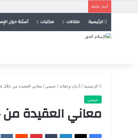
أخبار عاجلة
الرئيسية
مقالات
مكتبات
أسئلة حول الإسل
الرئيسية
/
أديان وعقائد
/
عيسي
/
معاني العقيدة من خلال ف
عيسي
معاني العقيدة من خ
فيسبوك
X
لينكدإن
‏Tumblr
بينتيريست
‏Reddit
‏te