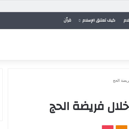
ام
كيف تعتنق الإسلام
قراٌن
ريضة الحج
لال فريضة الحج
VKontak
Odnoklassniki
بوكيت