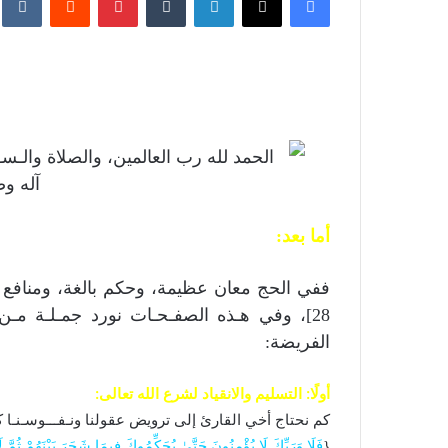
الحمد لله رب العالمين، والصلاة والـسـ
آله و
أما بعد:
ففي الحج معان عظيمة، وحكم بالغة، ومنافع ك
28]، وفي هـذه الصفـحـات نورد جمـلـة م
الفريضة:
أولًا: التسليم والانقياد لشرع الله تعالى:
كم نحتاج أخي القارئ إلى ترويض عقولنا ونـفـــوسـنـا 
{
فَلَا وَرَبِّكَ لَا يُؤْمِنُونَ حَتَّىٰ يُحَكِّمُوكَ فِيمَا شَجَرَ بَيْنَهُمْ ثُم