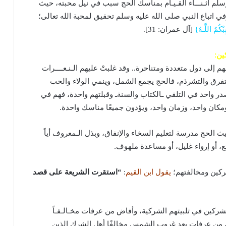
سلم أثـنـــاء القـيـام بمناسك الحج سبب في نيل محبته، حيث
في اتباع النبي صلى الله عليه وسلم تحقيق لمحبة الله تعالى؛
بْكُمُ اللَّـهُ}
[آل عمران: 31].
ين:
م إلى دول متعددة ومتناحرة.. وقد غلبتْ عليهم الـنـعــــرات
لتفرق والتشرذم، فالحج يجمع الشمل، وينمي الولاء والحب
ر واحد في التلقي ـالكتاب والسنةـ وقبلتهم واحدة، فهم في
ومكان واحد، وزمان واحد، ويؤدون جميعًا مناسك واحدة.
حيث الحج مدرسة لتعليم السخاء والإنفاق، وبذل الـمعروف أياً
ئع، أو إرواء غليل، أو مساعدة ملهوف.
ركين ومخالفتهم؛
يقول ابن القيم
:
“استقرت الشريعة على قصد
لمشركين في تلبيتهم الشركية، وأفاض من عرفات مخـالـفـاً
من عرفات بعد غروب الشمس مخالفًا أهل الشرك الذين