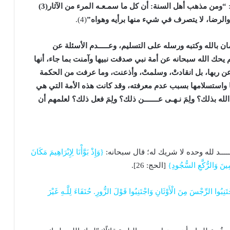
:
“ومن مذهب أهل السنة: أن كل ما سمـعـه المرء من الآثار(3)
 والرضا، لا يتصرف في شيء منها برأيه وهواه”
(4).
مان بالله وكتبه ورسله على التسليم، وعـــــدم الأسئلة عن
م يحك الله سبحانه عن أمة نبي صدقت نبيها وآمنت بما جاء، أنها
ا عن ربها، بل انقادتْ، وسلمتْ، وأذعنت، وما عرفت من الحكمة
ها واستسلامها بسبب عدم معرفته، وقد كانت هذه الأمة التي هي
الله بذلك؟ ولِمَ نـهـى عـــــــن ذلك؟ ولِمَ فعل ذلك؟ لعلمهم أن
ـــــد لله وحده لا شريك له؛ قال سبحانه:
{وَإِذْ بَوَّأْنَا لِإِبْرَاهِيمَ مَكَانَ
مِينَ وَالرُّكَّعِ السُّجُودِ}
[الحج: 26].
َنِبُوا الرِّجْسَ مِنَ الْأَوْثَانِ وَاجْتَنِبُوا قَوْلَ الزُّورِ. حُنَفَاءَ لِلَّـهِ غَيْرَ