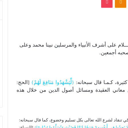
ــلام على أشرف الأنبياء والمرسلين نبينا محمد وعلى
صحبه أجمعين.
ثيرة، كـمـا قال سبحانه:
{لِّيَشْهَدُوا مَنَافِعَ لَهُمْ}
[الحج:
ـن معاني العقيدة ومسائل أصول الدين من خلال هذه
كي تنقاد لشرع الله تعالى بكل تسليم وخضوع، كما قال سبحانه:
َّ لَا يَجِدُوا فِي أَنفُسِهِمْ حَرَجًا مِّمَّا قَضَيْتَ وَيُسَلِّمُوا تَسْلِيمًا}
[النساء: