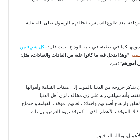
(مزدلفة) بعد طلوع الشمس، فخالفهم الرسول صلى الله عليه
ورسومها كما في خطبته في حجة الوداع، حيث قال:
«كل شيء من
يمية
:
“وهذا يدخل فيه ما كانوا عليه من العادات والعبادات، مثل:
من أمورهم”
(12).
ن يتذكر خروجه من الدنيا بالموت إلى ميقات القيامة وأهوالها.
كفنه، وأنه سيلقى ربه على زي مخالف لزي أهل الدنيا.
 الخلق وارتفاع أصواتهم واختلاف لغاتهم، موقف القيامة واجتماع
ن الـقـيـم: “فـلـلـه ذاك الموقف الأعظم الذي… كموقف يوم العرض، بل ذاك
عمال، وبالله التوفيق.