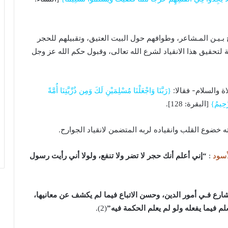
 بـيـن المـشاعر، وطوافهم حول البيت العتيق، وتقبيلهم للحجر
 لتحقيق هذا الانقياد لشرع الله تعالى، وقبول حكم الله عز وجل
اة والسلام- فقالا:
{رَبَّنَا وَاجْعَلْنَا مُسْلِمَيْنِ لَكَ وَمِن ذُرِّيَّتِنَا أُمَّةً
رَّحِيمُ}
[البقرة: 128].
ـته خضوع القلب وانقياده لربه المتضمن لانقياد الجوارح.
أسود
:
“إني أعلم أنك حجر لا تضر ولا تنفع، ولولا أني رأيت رسول
رع فـي أمور الدين، وحسن الاتباع فيما لم يكشف عن معانيها،
م فيما يفعله ولو لم يعلم الحكمة فيه”
(2).