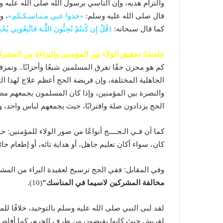
والتزام هديه، وإن التأسي برسول الله صلى الله عليه و
قال صلى الله عليه وسلم:
«خذوا عني مـنـاسـكـكم»
، و
كما قال سبحانه:
{قُلْ إِن كُنتُمْ تُحِبُّونَ اللَّـهَ فَاتَّبِعُونِي يُحْبِ
خامسًا: تحقيق الولاء بين المؤمنين والبراءة من المشرك
كم هو محزن حقًا تفرق المسلمين شيعًا وأحزابًا.. وتمزقه
الجاهلية المختلفة، وإن فريضة الحج أعظم علاج لهذا ا
والنصرة بين المؤمنين، وإذا كان المسلمون يجمعهم مصد
الحج يزدادون صلة واقترابًا، حيث يجمعهم لباس واحد، 
كما أن فـي الـحــــج أنواعًا من صور الولاء للمؤمنين: 
كان، سواء أكان تعليم جاهل، أو هداية تائه، أو إطعام جا
وفي المقابل: ففي الحج ترسيخ لعقيدة البراء من المش
مخالفة المشركين لاسيما في المناسك”
(10).
لقد لبى النبي صلى الله عليه وسلم بالتوحيد، خلافًا ل
لقريش حيث كانوا يفيضون من طرف الحرم، كما أفاض 