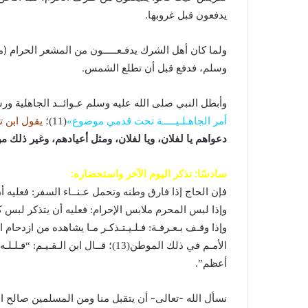
يدفعون قبل غروبها.
ولما كان أهل الشرك يدفـعـــــون من المشعر الحرام 
وسلم، فدفع قبل أن تطلع الشمس.
وأبطل النبي صلى الله عليه وسلم عـوائــد الجاهلية 
أمر الجاهـلـيـــــة تحت قدمي موضوع»
(11)؛
يقول ابن ت
دعواهم يا لفلان، ويا لفلان، ومثل أعيادهم، وغير ذلك 
سادسًا: تذكر اليوم الآخر واستحضاره:
فإن الحاج إذا فارق وطنه وتحمل عـنــاء السفر: فعليه أ
وإذا لبس المحرم ملابس الإحرام: فعليه أن يتذكر لبس 
وإذا وقـف بـعـرفـة: فـلـيـتـذكـر مـا يشاهده من ازدحام
الأمـم في ذلك الموطن(13)؛ قــال اب
أعظم”.
نسأل الله -تعالى- أن يتقبل منا ومن المسلمين صالح الأ