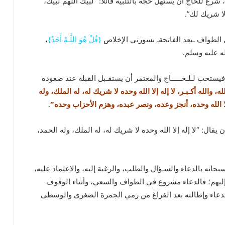
رع للحاج أن يستهل حجه بالتلبية قائلًا: “لبيك اللهم لبيك،
لا شريك لك”.
 الطواف ـبعد الفاتحةـ بسورتي الإخلاص
{قُلْ هُوَ اللَّـهُ أَحَدٌ}
،
ه عليه وسلم.
 فيستحب لـلـحـــــاج والمعتمر أن يستقـبل القبلة عند صعوده
 الله، والله أكـبـر، لا إله إلا الله وحده لا شريك له، له الملك، وله
 الله وحده، أنجز وعده، ونصر عبده، وهزم الأحزاب وحده”
.
يقال: “لا إله إلا الله وحده لا شريك له، له الملك، وله الحمد،
حانه بالدعاء والسـؤال والطلب، والرغبة إليه، والاعتماد عليه،
إليهم؛ فالدعاء مشروع في الطواف والسعي، وأثناء الوقوف
لدعاء وإطالته بعد الفراغ من رمي الجمرة الصغرى والوسطى