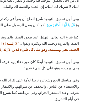
بل من أجل تحقيق التوحيد لله وحده، والكفر بالطاغوت، شُ
لبيك لا شريك لك لبيك، إن الحمد والنعمة لك والملك، 
ومن أجل تحقيق التوحيد شُرع للحاج أن يقرأ في ركعتي
و{
قُلْ يَا أَيُّهَا الْكَافِرُونَ}
، كما كان يفعل الرسول صلى الل
كما شَرعَ الله تعالى التهليل عند صعود الصفا والمروة،
الصفا والمروة ويحمد الله ويكبره ويقول:
“لا إلــــه إلا
الحمد، يحي ويمـيـت، وهو على كل شيء قدير، لا إله إلا
ومن أجل تحقيق التوحيد أيضًا كان خير دعاء يوم عرفة أن 
يحي ويميت، وهو على كل شيء قدير”.
وفي مناسك الحج وشعائره تربيةٌ للأمة على إفراد الله سب
والاستغناء عن الناس، والتعفف عن سؤالهم، والافتقار 
بعرفة، وعند المشعر الحرام، وفي مزدلفة، كما يشرع ا
في أيام التشريق.