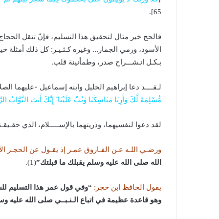
65].
فالحج خير مثال لتحقيق هذا التسليم، فإنّ تنقل الحجاج
الأسود، ورمي الجمار… وغيره كـثـيـر: كل ذلك أمثلة حية
بـكـل انـشـــراح صدر، وطمأنينة قلب.
لـقــــد دعا إبراهيم الخليل وابنه إسماعيل -عليهما الصل
مُّسْلِمَةً لَّكَ وَأَرِنَا مَنَاسِكَنَا وَتُبْ عَلَيْنَا ۖ إِنَّكَ أَنتَ التَّوَّابُ ال
لقد دعوا لنفسيهما، وذريتهما بالإســـــلام، الذي حقـيق
ورضـي اللـه عـن الفـاروق عمـر إذ يقـول عن الحجـر ال
الله صلى الله عليه وسلم يقبلك ما قبلتك”
(1).
يقول الحافظ ابن حجر:
“وفي قول عمر هذا التسليم للشا
وهو قاعدة عظيمة في اتباع الـنـبــي صلى الله عليه وسل