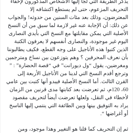
يذكر الطريقة التي لجأ إليها الأشخاص المذكورون لإخفاء
التحريف المزعوم، حتى لم يستطع اكتشافه إلا
المعترضون، وذلك بعد مئات السنين من حدوثه! والجواب
عن ذلك: أن الإجابة عنه غير لازمة لما سبق من أن النسخ
الأصلية التي يمكن مقابلتها مع النسخ التي بأيدي النصارى
اليوم غير موجودة، والنصارى أنفسهم لا يعرفون الكتبة
الذين كتبوا هذه الأناجيل على وجه القطع، فكيف يطالبوننا
بأن نعرف المحرفين ؟ وهم يتوزعون بين نساخ ومترجمين
ومغرضين، يقول “ول ديورانت” في “قصة الحضارة” : ”
وترجع أقدم النسخ التي لدينا من الأناجيل الأربعة إلى
القرن الثالث. أما النسخ الأصلية فيبدو أنها كتبت بين عامي
60، 120م، ثم تعرضت بعد كتابتها مدى قرنين من الزمان
لأخطاء في النقل، ولعلها تعرضت أيضاً لتحريف مقصود
يراد به التوفيق بينها وبين الطائفة التي ينتمي إليها الناسخ
أو أغراضها “.
ثم إن التحريف كما قلنا هو التغيير وهذا موجود، ومن