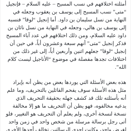
أمثلته اختلافهم في نسب المسيح – عليه السلام – فإنجيل
“متى” نسب المسيح إلى يوسف بن يعقوب وجعله في
النهاية من نسل سليمان بن داود. أما إنجيل “لوقا” فنسبه
إلى يوسف بن هالي، وجعله في النهاية من نسل ناثان بن
داود عليه السلام، ومن ذلك اختلافهم في عدد آباء المسيح
فذكر إنجيل “متى” أنهم سبعة وعشرون أباً، في حين أن
إنجيل “لوقا” جعلهم اثنين وأربعين أباً، إلى غير ذلك من
اختلافات تجدها مفصلة في موضوع “الأناجيل ليست كلام
الله”.
هذه بعض الأسئلة التي يوردها بعض من يظن أنه بإيراد
مثل هذه الأسئلة سوف يفحم القائلين بالتحريف، وما علم
أنه بأسئلته تلك قد كشف جهله بحقيقة التحريف الذي
يدعيه مخالفوه، فهو يظن أن التحريف ما هو إلا مخالفة
نسخة لنسخة أخرى، ولم يعلم أن التحريف هو التغيير، فلو
أتى رجل برسالة مرسلة من شخص واحد في زمن واحد
لغرض واحد، وكانت إحدى الرسالتين تخالف أحدها الأخرى