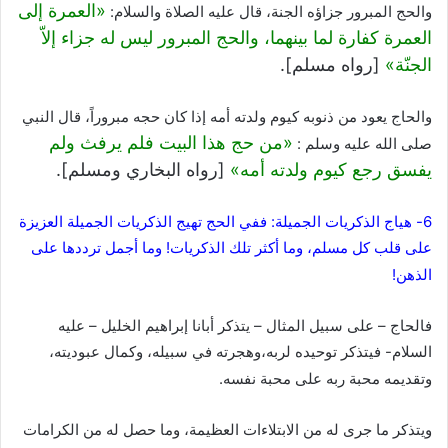
«العمرة إلى
والحج المبرور جزاؤه الجنة، قال عليه الصلاة والسلام:
العمرة كفارة لما بينهما، والحج المبرور ليس له جزاء إلاّ
الجنّة»
[رواه مسلم].
والحاج يعود من ذنوبه كيوم ولدته أمه إذا كان حجه مبروراً، قال النبي
«من حج هذا البيت فلم يرفث ولم
صلى الله عليه وسلم :
يفسق رجع كيوم ولدته أمه»
[رواه البخاري ومسلم].
6- هياج الذكريات الجميلة: ففي الحج تهيج الذكريات الجميلة العزيزة
على قلب كل مسلم، وما أكثر تلك الذكريات! وما أجمل ترددها على
الذهن!
فالحاج – على سبيل المثال – يتذكر أبانا إبراهيم الخليل – عليه
السلام- فيتذكر توحيده لربه،وهجرته في سبيله، وكمال عبوديته،
وتقديمه محبة ربه على محبة نفسه.
ويتذكر ما جرى له من الابتلاءات العظيمة، وما حصل له من الكرامات