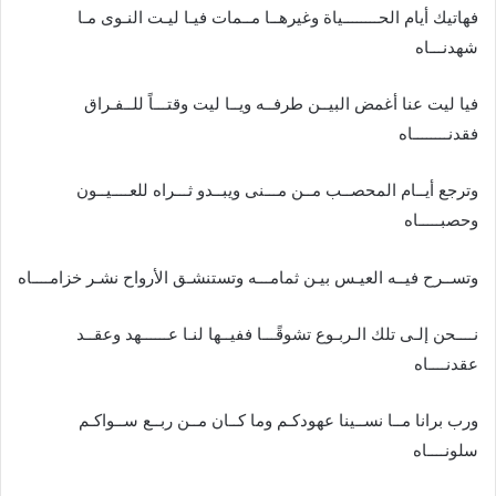
فهاتيك أيام الحــــــــياة وغيرهــا مــمات فيـا ليـت النـوى مـا
شهدنـــاه
فيا ليت عنا أغمض البيــن طرفــه ويــا ليت وقتـــاً للــفـراق
فقدنــــــــاه
وترجع أيــام المحصــب مــن مـــنى ويبــدو ثـــراه للعــــيــون
وحصبـــــاه
وتســرح فيــه العيـس بيـن ثمامـــه وتستنشـق الأرواح نشـر خزامــــاه
نــــحن إلـى تلك الـربـوع تشوقًـــا ففيــها لنـا عــــــهد وعقــد
عقدنــــاه
ورب برانا مــا نســينا عهودكـم وما كــان مــن ربــع ســواكـم
سلونــــاه