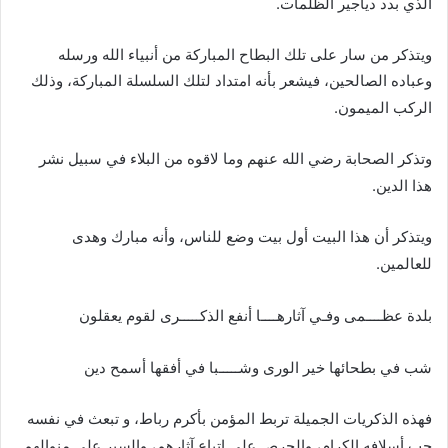
الذي بدد دياجير الظلمات.
ويتذكر من سار على تلك البطاح المباركة من أنبياء الله ورسله
وعباده الصالحين، فيشعر بأنه امتداد لتلك السلسلة المباركة، وذلك
الركب الميمون.
وتذكر الصحابة رضي الله عنهم وما لاقوه من البلاء في سبيل نشر
هذا الدين.
ويتذكر أن هذا البيت أول بيت وضع للناس، وأنه مبارك وهدى
للعالمين.
بلدة عظــــمى وفـي آثارهــــا أنفع الذكـــــرى لقوم يعقلون
شب في بطحائها خير الورى وشـــــبا في أفقها أسمح دين
فهذه الذكريات الجميلة تربط المؤمن بأكرم رباط، و تبعث في نفسه
حب أسلافه الكرام، والحرص على اتباع آثارهم، والسير على منوالهم.