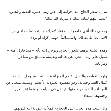
ثم إن شعار الحاج منذ إحرامه إلى حين رمي جمرة العقبة والحلق:
“لبيك اللهم لبيك، لبيك لا شريك لك لبيك”.
ومعنى ذلك أنني خاضع لك، منقاد لأمرك، مستعد لما حملتني من
الأمانات؛ طاعة لك، واستسلاماً، دونما إكراه أو تردد.
وهذه التلبية ترهف شعور الحاج، وتوحي إليه بأنه – منذ فارق أهله –
مقبل على ربه، متجرد عن عاداته ونعيمه، منسلخ من مفاخره
ومزاياه.
ولهذا التواضع والتذلل أعظم المنزلة عند الله – عز وجل – إذ هو
كمال العبد وجماله، وهو مقصود العبودية الأعظم، وبسببه تمحى عن
العبد آثار الذنوب وظلمتها؛ فيدخل في حياة جديدة ملؤها الخير،
وحشوها السعادة.
وإذا غلبت هذه الحال على الحجاج- فملأت عبودية الله قلوبهم،