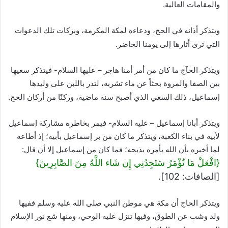
والمقامات العالية.
ويتذكر أذانه في الحج، ودعاءه لمكة المكرمة، وبركات تلك الدعوات
التي ترى أثارها إلى يومنا الحاضر.
ويتذكر الحآج ما كان من أمر أمنا هاجر – عليها السلام- فيتذكر سعيها
بين الصفا والمروة بحثاً عن ماء تشربه، لتدر باللبن على وليدها
إسماعيل، ذلك السعي الذي أصبح سنة ماضية، وركنًا من أركان الحج.
ويتذكر أبانا إسماعيل – عليه السلام- فيمر بخاطره مشاركة إسماعيل
لأبيه في بناء الكعبة، ويتذكر ما كان من بر إسماعيل بأبيه؛ إذ أطاعه
لما أخبره بأن الله يأمره بذبحه؛ فما كان من إسماعيل إلا أن قال:
{افْعَلْ مَا تُؤْمَرُ سَتَجِدُنِي إِن شَاء اللَّهُ مِنَ الصَّابِرِينَ}
[الصافات: 102].
ويتذكر الحاج أن مكة هي موطن النبي صلى الله عليه وسلم ففيها
ولد وشب عن الطوق، وفيها تنزل عليه الوحي، ومنها شع نور الإسلام