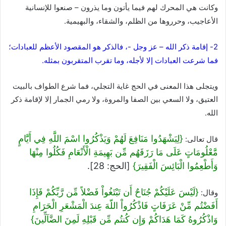
وكانت هي المحرك لهم فيما يأتون وما يذرون – صنعوا للإنسانية
الأعاجيب، وحرروها من الظلم، والشقاء، والبهيمية.
2- إقامة ذكر الله – عز وجل -، فالذكر هو المقصود الأعظم للعبادات؛
فما شرعت العبادات إلا لأجله، وما تقرب المتقربون بمثله.
ويتجلى هذا المعنى في الحج غاية التجلي، فما شرع الطواف بالبيت
العتيق، ولا السعي بين الصفا والمروة، ولا رمي الجمار إلا لإقامة ذكر
الله.
{لِيَشْهَدُوا مَنَافِعَ لَهُمْ وَيَذْكُرُوا اسْمَ اللَّهِ فِي أَيَّامٍ
قال تعالى:
مَّعْلُومَاتٍ عَلَى مَا رَزَقَهُم مِّن بَهِيمَةِ الْأَنْعَامِ فَكُلُوا مِنْهَا
وَأَطْعِمُوا الْبَائِسَ الْفَقِيرَ}
[الحج: 28].
{لَيْسَ عَلَيْكُمْ جُنَاحٌ أَن تَبْتَغُواْ فَضْلاً مِّن رَّبِّكُمْ فَإِذَا
وقال:
أَفَضْتُم مِّنْ عَرَفَاتٍ فَاذْكُرُواْ اللّهَ عِندَ الْمَشْعَرِ الْحَرَامِ
وَاذْكُرُوهُ كَمَا هَدَاكُمْ وَإِن كُنتُم مِّن قَبْلِهِ لَمِنَ الضَّآلِّينَ}