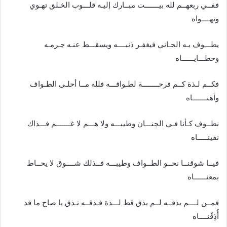
ففــي ربعهــم لله بيـــــــت مبــارك إليـه قلـــوب الخـلق تهـوي
وتهــــواه
يطـــوف بـه الجـاني فيغفـر ذنبــــه ويسقـــط عنـه جـرمـه
وخطـــايــــــاه
فكــم لـذة كــم فرحــــــــة لطـوافـــه فلله مــا أحلـى الطـواف
وأهنـــــــاه
نطــوف كـأنا فـي الجنـــان وطيبـــه ولا هـــم لا غـــــــم فـــذاك
نفينـــــاه
فيــا شوقنــا نحــو الطــواف وطيبـــه فــذلك شــــوق لا يحــاط
بمعنــــــاه
فمــن لــــم يذقــه لــم يذق قط لـــذة فـذقــه تـذق يا صاح ما قد
أُذِقْنــــاه