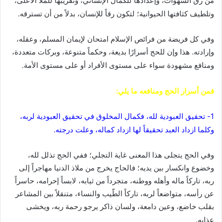
من رق الشهوات، وإعدادها للكمال الإنساني، وتقريبها للملأ الأعلى،
وتلطيف كثافتها الحيوانية؛ لتكون رقاً للإنسان، بدلاً من أن تسترقه.
وفي كل فريضة من فرائص الإسلام امتحان لإيمان المسلم، وعقله،
وإرادته. هذا وإن للحج أسرارًا بديعة، وحكماً متنوعة، وبركات متعددة،
ومنافع مشهودة سواء على مستوى الأفراد أو على مستوى الأمة.
فمن أسرار الحج ومنافعه ما يلي:
1- تحقيق العبودية لله، فكمال المخلوق في تحقيق العبودية لربه،
وكلما ازداد العبد تحقيقاً لها ازداد كماله، وعلت درجته.
وفي الحج يتجلى هذا المعنى غاية التجلي؛ ففي الحج تذلل لله،
وخضوع وانكسار بين يديه؛ فالحاج يخرج من ملاذ الدنيا مهاجراً إلى
ربه، تاركاً ماله وأهله ووطنه، متجرداً من ثيابه، لابساً إحرامه، حاسراً
عن رأسه، متواضعاً لربه، تاركاً الطّيب والنساء، متنقلاً بين المشاعر
بقلب خاضع، وعين دامعة، ولسان ذاكر يرجو رحمة ربه، ويخشى
عذابه.