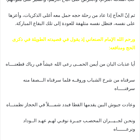
ثم إنّ الحآج إذا عاد من رحلة حجه حمل معه أغلى الذكريات، وأعزها
على نفسه، فتظل نفسه متلهفة للعودة إلى تلك البقاع المباركة.
ورحم الله الإمام الصنعاني إذ يقول في قصيدته الطويلة في ذكرى
الحج ومنافعه:
أيا عذبات البان من أيمن الحمــى رعى الله عيشاً في رباك قطعنــــاه
سرقناه من شرخ الشباب وروقــه فلما سرقناه الـــصفا منه
سرقنـــــاه
وعادت جيوش البين يقدمها القطا فبدد شمــــلاً في الحجاز نظمنـــاه
ونحـن لجــيـــران المحصـب جيــرة نوفـي لهـم عهـد الــوداد
ونرعـــــــاه