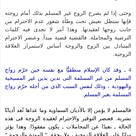
وحتى إذا لم يصرح الزوج غير المسلم بذلك أمام زوجته
فإنها ستظل تعيش تحت وطأة شعور عدم الاحترام من
جانب زوجها لعقيدتها. وهذا أمر لا تجدى فيه كلمات
الترضية والمجاملة. فالقضية قضية مبدأ. وعنصر الاحترام
المتبادل بين الزوج والزوجة أساس لاستمرار العلاقة
الزوجية.
4 ـ
وقد كان الإسلام منطقيًّا مع نفسه حين حرّم زواج
المسلم من غير المسلمة التى تدين بدين غير المسيحية
واليهودية ، وذلك لنفس السبب الذى من أجله حرّم زواج
المسلمة بغير المسلم.
فالمسلم لا يؤمن إلا بالأديان السماوية وما عداها تُعد أديانًا
بشرية. فعنصر التوقير والاحترام لعقيدة الزوجة فى هذه
الحالة ـ بعيدًا عن المجاملات ـ يكون مفقودًا. وهذا يؤثر
سلبًا على العلاقة الزوجية ، ولا يحقق ” المودة والرحمة ”