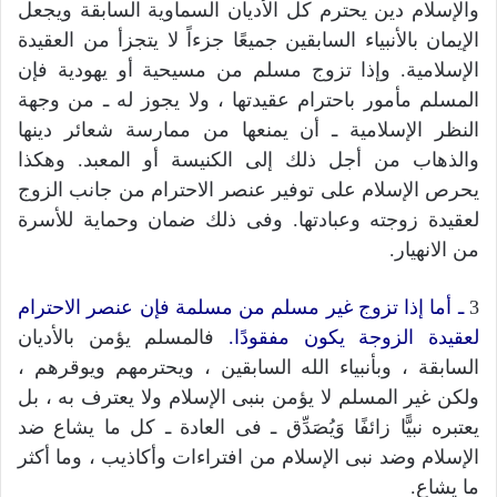
والإسلام دين يحترم كل الأديان السماوية السابقة ويجعل
الإيمان بالأنبياء السابقين جميعًا جزءاً لا يتجزأ من العقيدة
الإسلامية. وإذا تزوج مسلم من مسيحية أو يهودية فإن
المسلم مأمور باحترام عقيدتها ، ولا يجوز له ـ من وجهة
النظر الإسلامية ـ أن يمنعها من ممارسة شعائر دينها
والذهاب من أجل ذلك إلى الكنيسة أو المعبد. وهكذا
يحرص الإسلام على توفير عنصر الاحترام من جانب الزوج
لعقيدة زوجته وعبادتها. وفى ذلك ضمان وحماية للأسرة
من الانهيار.
3
ـ أما إذا تزوج غير مسلم من مسلمة فإن عنصر الاحترام
لعقيدة الزوجة يكون مفقودًا.
فالمسلم يؤمن بالأديان
السابقة ، وبأنبياء الله السابقين ، ويحترمهم ويوقرهم ،
ولكن غير المسلم لا يؤمن بنبى الإسلام ولا يعترف به ، بل
يعتبره نبيًّا زائفًا وَيُصَدِّق ـ فى العادة ـ كل ما يشاع ضد
الإسلام وضد نبى الإسلام من افتراءات وأكاذيب ، وما أكثر
ما يشاع.