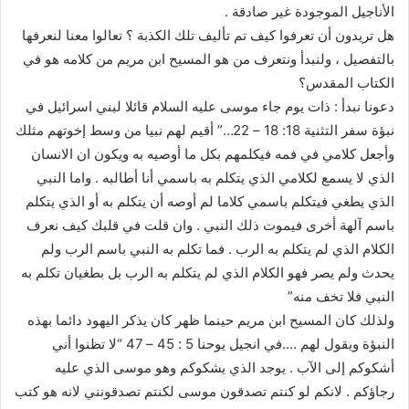
الأناجيل الموجودة غير صادقة .
هل تريدون أن تعرفوا كيف تم تأليف تلك الكذبة ؟ تعالوا معنا لنعرفها
بالتفصيل ، ولنبدأ ونتعرف من هو المسيح ابن مريم من كلامه هو في
الكتاب المقدس؟
دعونا نبدأ : ذات يوم جاء موسى عليه السلام قائلا لبني اسرائيل في
نبؤة سفر التثنية 18: 18 – 22…” أقيم لهم نبيا من وسط إخوتهم مثلك
وأجعل كلامي في فمه فيكلمهم بكل ما أوصيه به ويكون ان الانسان
الذي لا يسمع لكلامي الذي يتكلم به باسمي أنا أطالبه . واما النبي
الذي يطغي فيتكلم باسمي كلاما لم أوصه أن يتكلم به أو الذي يتكلم
باسم آلهة أخرى فيموت ذلك النبي . وان قلت في قلبك كيف نعرف
الكلام الذي لم يتكلم به الرب . فما تكلم به النبي باسم الرب ولم
يحدث ولم يصر فهو الكلام الذي لم يتكلم به الرب بل بطغيان تكلم به
النبي فلا تخف منه”
ولذلك كان المسيح ابن مريم حينما ظهر كان يذكر اليهود دائما بهذه
النبؤة ويقول لهم ….في انجيل يوحنا 5 : 45 – 47 “لا تظنوا أني
أشكوكم إلى الآب . يوجد الذي يشكوكم وهو موسى الذي عليه
رجاؤكم . لانكم لو كنتم تصدقون موسى لكنتم تصدقونني لانه هو كتب