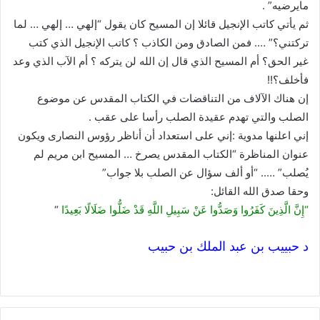
مايرضيه” .
ثم يأتي كاتب الإنجيل قائلا إن المسيح كان يقول “إلهي … إلهي … لما
تركتني؟” …. فمن الصادق ومن الكاذب ؟ كاتب الإنجيل الذي كتب
غير الحق؟ أم المسيح الذي قال إن الله لن يتركه ؟ أم الآب الذي وعد
فأخلف؟!!
إن هناك الآلاف من التناقضات في الكتاب المقدس عن موضوع
الصلب والتي تهدم عقيدة الصلب رأسا على عقب .
إني اعلنها مدوية :إني على استعداد أن أناظر رؤوس النصارى ويكون
عنوان المناظرة “الكتاب المقدس يصرخ … المسيح ابن مريم لم
يُصلب” ….. “أو ألف سؤال عن الصلب بلا جواب”
وحقا صدق الله القائل:
“إِنَّ الَّذِينَ كَفَرُوا وَصَدُّوا عَنْ سَبِيلِ اللَّهِ قَدْ ضَلُّوا ضَلَالًا بَعِيدًا
“
د حبييب بن عبد الملك بن حبيب