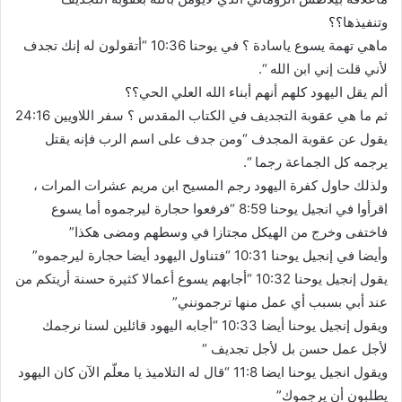
وتنفيذها؟؟
ماهي تهمة يسوع ياسادة ؟ في يوحنا 10:36 “أتقولون له إنك تجدف
لأني قلت إني ابن الله “.
ألم يقل اليهود كلهم أنهم أبناء الله العلي الحي؟؟
ثم ما هي عقوبة التجديف في الكتاب المقدس ؟ سفر اللاويين 24:16
يقول عن عقوبة المجدف “ومن جدف على اسم الرب فإنه يقتل
يرجمه كل الجماعة رجما “.
ولذلك حاول كفرة اليهود رجم المسيح ابن مريم عشرات المرات ،
اقرأوا في انجيل يوحنا 8:59 “فرفعوا حجارة ليرجموه أما يسوع
فاختفى وخرج من الهيكل مجتازا في وسطهم ومضى هكذا”
وأيضا في إنجيل يوحنا 10:31 “فتناول اليهود أيضا حجارة ليرجموه”
يقول إنجيل يوحنا 10:32 “أجابهم يسوع أعمالا كثيرة حسنة أريتكم من
عند أبي بسبب أي عمل منها ترجمونني”
ويقول إنجيل يوحنا أيضا 10:33 “أجابه اليهود قائلين لسنا نرجمك
لأجل عمل حسن بل لأجل تجديف “
ويقول انجيل يوحنا ايضا 11:8 “قال له التلاميذ يا معلّم الآن كان اليهود
يطلبون أن يرجموك”