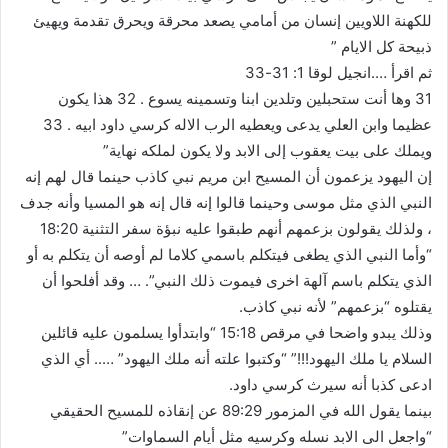
للكهنة اللاويين إنسان من أمامي يصعد محرقة ويحرق تقدمة ويهيئ
ذبيحة كل الايام ”
ثم اقرأ ….انجيل لوقا 1: 31-33
31 وها أنت ستحبلين وتلدين ابنا وتسمينه يسوع . 32 هذا يكون
عظيما وابن العلي يدعى ويعطيه الرب الاله كرسي داود ابيه . 33
ويملك على بيت يعقوب إلى الابد ولا يكون لملكه نهاية”
إن اليهود يزعمون أن المسيح ابن مريم نبي كاذب حينما قال لهم إنه
النبي الذي مثل موسى وحينما قالوا إنه قال إنه هو المسيا وأنه جدف
، ولذلك يقولون بزعمهم أنهم طبقوا عليه نبؤة سفر التثنية 18:20
“وأما النبي الذي يطغى فيتكلم باسمي كلاما لم أوصه أن يتكلم به أو
الذي يتكلم باسم آلهة اخرى فيموت ذلك النبي”. … وقد أفلحوا أن
يقتلوه “بزعمهم” لأنه نبي كاذب.
وذلك يبدو واضحا في مرقص 15:18 “وابتدأوا يسلمون عليه قائلين
السلام يا ملك اليهود!!!” “وكتبوا علته أنه ملك اليهود” ….. أي الذي
ادعى كذبا أنه سيرث كرسي داود.
بينما يقول الله في المزمور 89:29 عن إنقاذه للمسيح الحقيقي
“‎واجعل الى الابد نسله وكرسيه مثل أيام السماوات‎”