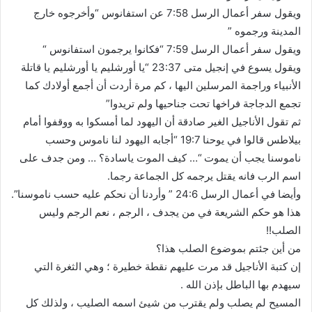
ويقول سفر أعمال الرسل 7:58 عن استفانوس‎ “وأخرجوه خارج
المدينة ورجموه ‎”
ويقول سفر أعمال الرسل 7:59 “‎فكانوا يرجمون استفانوس “
ويقول يسوع في إنجيل متى 23:37 “يا أورشليم يا أورشليم يا قاتلة
الأنبياء وراجمة المرسلين اليها ، كم مرة أردت أن أجمع أولادك كما
تجمع الدجاجة فراخها تحت جناحيها ولم تريدوا”
ثم تقول الأناجيل الغير صادقة أن اليهود لما أمسكوا به ووقفوا أمام
بيلاطس قالوا في يوحنا 19:7 “أجابه اليهود لنا ناموس وحسب
ناموسنا يجب أن يموت “… كيف الموت ياسادة؟ … ومن جدف على
اسم الرب فانه يقتل يرجمه كل الجماعة رجما.
وأيضا في أعمال الرسل 24:6 ” وأردنا أن نحكم عليه حسب ناموسنا‎”.
هذا هو حكم الشريعة في من يجدف ، الرجم ، نعم الرجم وليس
الصلب!!
من أين جئتم بموضوع الصلب هذا؟
إن كتبة الأناجيل قد مرت عليهم نقطة خطيرة ؛ وهي الثغرة التي
سيهدم بها الباطل بإذن الله .
المسيح لم يصلب ولم يقترب من شيئ اسمه الصليب ، ولذلك كل