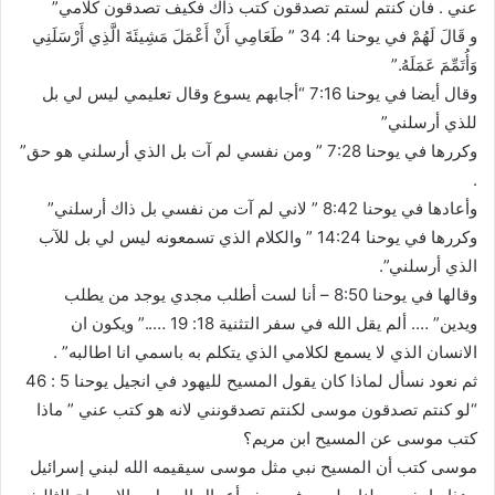
عني . فان كنتم لستم تصدقون كتب ذاك فكيف تصدقون كلامي”
و قَالَ لَهُمْ في يوحنا 4: 34 ” طَعَامِي أَنْ أَعْمَلَ مَشِيئَةَ الَّذِي أَرْسَلَنِي
وَأُتَمِّمَ عَمَلَهُ.”
وقال أيضا في يوحنا 7:16 “أجابهم يسوع وقال تعليمي ليس لي بل
للذي أرسلني”
وكررها في يوحنا 7:28 ” ومن نفسي لم آت بل الذي أرسلني هو حق”
.
وأعادها في يوحنا 8:42 ” لاني لم آت من نفسي بل ذاك أرسلني”
وكررها في يوحنا 14:24 ” والكلام الذي تسمعونه ليس لي بل للآب
الذي أرسلني”.
وقالها في يوحنا 8:50 – أنا لست أطلب مجدي يوجد من يطلب
ويدين” …. ألم يقل الله في سفر التثنية 18: 19 …..” ويكون ان
الانسان الذي لا يسمع لكلامي الذي يتكلم به باسمي انا اطالبه” .
ثم نعود نسأل لماذا كان يقول المسيح لليهود في انجيل يوحنا 5 : 46
“لو كنتم تصدقون موسى لكنتم تصدقونني لانه هو كتب عني ” ماذا
كتب موسى عن المسيح ابن مريم؟
موسى كتب أن المسيح نبي مثل موسى سيقيمه الله لبني إسرائيل