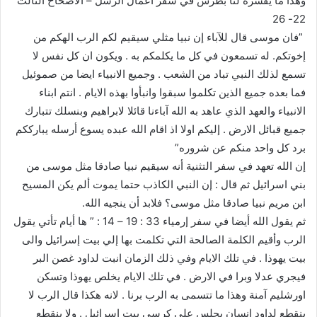
وهذا ما يفسره لنا بطرس في سفر أعمال الرسل – الاصحاح الثالث
22- 26
‎” ‎فان موسى قال للآباء إن نبيا مثلي سيقيم لكم الرب الهكم من
إخوتكم. له تسمعون في كل ما يكلمكم به‎ . ‎ويكون ان كل نفس لا
تسمع لذلك النبي تباد من الشعب‎ . ‎وجميع الانبياء ايضا من صموئيل
فما بعده جميع الذين تكلموا سبقوا وانبأوا بهذه الايام‎ . ‎انتم ابناء
الانبياء والعهد الذي عاهد به الله آباءنا قائلا لابراهيم وبنسلك تتبارك
جميع قبائل الارض‎ . ‎إليكم اولا اذ اقام الله عبده يسوع أرسله يبارككم
برد كل واحد منكم عن شروره”
إن الله تعهد في سفر التثنية أنه سيقيم نبيا صادقا مثل موسى من
بني اسرائيل ثم قال : إن النبي الكاذب حتما يموت ألم يكن المسيح
ابن مريم نبيا صادقا مثل موسى؟ فلابد أن ينجيه الله.
ثم يقول الله أيضا في سفر إرمياء 33 : 19 – 14 : ” ها أيام تأتي يقول
الرب وأقيم الكلمة الصالحة التي تكلمت بها إلي بيت إسرائيل والى
بيت يهوذا . في تلك الايام وفي ذلك الزمان انبت لداود غصن البر
فيجري عدلا وبرا في الارض . في تلك الايام يخلص يهوذا وتسكن
اورشليم آمنة وهذا ما تتسمى به الرب برنا . لانه هكذا قال الرب لا
ينقطع لداود انسان يجلس على كرسي بيت اسرائيل . ولا ينقطع