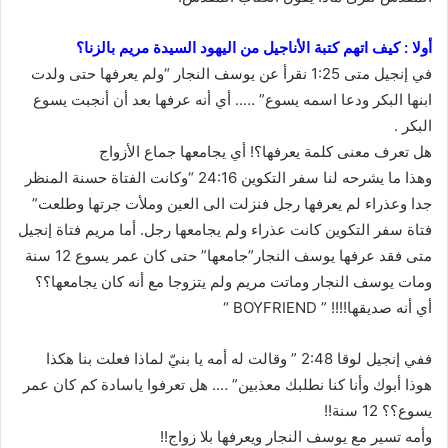
أولا : كيف اتهم كتبة الأناجيل من اليهود السيدة مريم بالزنا؟
في إنجيل متى 1:25 نقرأ عن يوسف النجار “ولم يعرفها حتى ولدت
ابنها البكر ودعا اسمه يسوع” ….. أي أنه عرفها بعد أن أنجبت يسوع
البكر .
هل تعرف معنى كلمة يعرفها؟! أي يجامعها جماع الأزواج
وهذا ما يشرحه لنا سفر التكوين 24:16 “وكانت الفتاة حسنة المنظر
جدا وعذراء لم يعرفها رجل فنزلت الى العين وملأت جرتها وطلعت”
فتاة سفر التكوين كانت عذراء ولم يجامعها رجل. أما مريم فتاة إنجيل
متى فقد عرفها يوسف النجار”جامعها” حتى كان عمر يسوع 12 سنة
ومات يوسف النجار وماتت مريم ولم يتزوجا مع أنه كان يجامعها؟؟
أي أنه صديقها!!!! ” BOYFRIEND “
ففي إنجيل لوقا 2:48 ” وقالت له أمه يا بنيّ لماذا فعلت بنا هكذا
هوذا أبوك وأنا كنا نطلبك معذبين” …. هل تعرفوا ياسادة كم كان عمر
يسوع؟؟ 12 سنة!!
وأمه تسير مع يوسف النجار ويعرفها بلا زواج!!