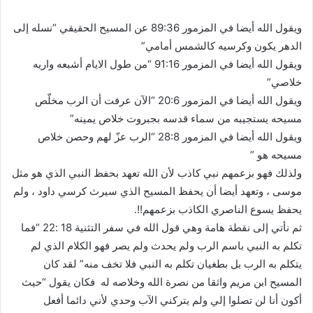
ويقول الله أيضا في المزمور 89:36 عن المسيح الحقيقي “‎نسله إلى
الدهر يكون وكرسيه كالشمس أمامي‎”
ويقول الله أيضا في المزمور 91:16 “‎من طول الايام أشبعه واريه
خلاصي”
ويقول الله أيضا في المزمور 20:6 “الآن عرفت أن الرب مخلّص
مسيحه يستجيبه من سماء قدسه بجبروت خلاص يمينه‎”
ويقول الله أيضا في المزمور 28:8 “‎الرب عزّ لهم وحصن خلاص
مسيحه هو‎ ”
ولذلك فهو بزعمهم نبي كاذب لأن الله تعهد بحفظ النبي الذي هو مثل
موسى ، وتعهد أيضا أن يحفظ المسيح الذي سيرث كرسي داود ، ولم
يحفظ يسوع الناصري الكاذب بزعمهم!!.
ثم نأتي إلى نقطة هامة وهي قول الله في سفر التثنية 18 :22 “فما
تكلم به النبي باسم الرب ولم يحدث ولم يصر فهو الكلام الذي لم
يتكلم به الرب بل بطغيان تكلم به النبي فلا تخف منه” لقد كان
المسيح ابن مريم واثقا من نصرة الله وخلاصه له فكان يقول “حيث
أكون أنا لن تصلوا إلي ولم يتركني الآب وحدي لأني دائما أفعل