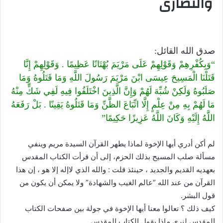
والنصارى
صدق الله القائل:
“وَبِكُفْرِهِمْ وَقَوْلِهِمْ عَلَى مَرْيَمَ بُهْتَانًا عَظِيمًا . وَقَوْلِهِمْ إِنَّا
قَتَلْنَا الْمَسِيحَ عِيسَى ابْنَ مَرْيَمَ رَسُولَ اللَّهِ وَمَا قَتَلُوهُ وَمَا
صَلَبُوهُ وَلَكِنْ شُبِّهَ لَهُمْ وَإِنَّ الَّذِينَ اخْتَلَفُوا فِيهِ لَفِي شَكٍّ مِنْهُ
مَا لَهُمْ بِهِ مِنْ عِلْمٍ إِلَّا اتِّبَاعَ الظَّنِّ وَمَا قَتَلُوهُ يَقِينًا . بَلْ رَفَعَهُ
اللَّهُ إِلَيْهِ وَكَانَ اللَّهُ عَزِيزًا حَكِيمًا”
لم أكن أدري أيها الإخوة لماذا يطهر القرآن السيدة مريم وينفي
مسألة صلب المسيح بذلك الحزم، إلى أن قرأت الكتاب المقدس
بعهديه القديم والجديد ، حينئذ قلت : والله الذي لاإله إلا هو ، إن هذا
القرآن من عند الله “عالم الغيب والشهادة” ولا يمكن أن يكون من
قول البشر.
كيف ذلك ؟ تعالوا معنا أيها الإخوة في جولة بين صفحات الكتاب
المقدس لنرى ماذا يقول الكتاب المقدس.