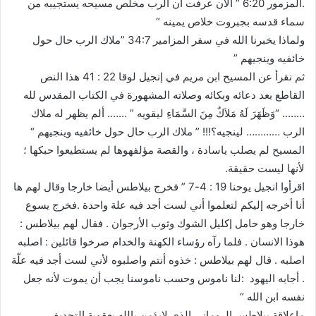
.المزمور 6:20 ” الآن عرفت أن الرب مخلص مسيحه يستجيبه من
سماء قدسه بجبروت خلاص يمينه “
ولماذا يخبرنا الله في سفر المزامير 34:7 ‎”ملاك الرب حال حول
خائفيه وينجيهم‎ ”
ثم نقرأ عن المسيح ابن مريم في إنجيل لوقا 22 : 41 هذا النص
القاطع بعد دعائه وبكائه وصلاته المشهورة في الكتاب المقدس لله
…….. “وَظَهَرَ لَهُ مَلاَكٌ مِنَ السَّمَاءِ ليقويه ” ……. ألم يظهر له ملاك
الرب ………… لينجيه؟!!! ‎” ملاك الرب حال حول خائفيه وينجيهم‎ “
المسيح لم يصلب ياسادة ، والقصة مؤلفهوها لم يستطيعوا حبكها ؛
لأنها ليست حقيقة.
اقرأوا انجيل يوحنا 19 : 4-7 ” فخرج بيلاطس أيضا خارجا وقال لهم ها
أنا أخرجه إليكم لتعلموا أني لست أجد فيه علة واحدة .فخرج يسوع
خارجا وهو حامل إكليل الشوك وثوب الأرجوان . فقال لهم بيلاطس :
هوذا الانسان . فلما رآه رؤساء الكهنة والخدام صرخوا قائلين : اصلبه
اصلبه . قال لهم بيلاطس : خذوه أنتم واصلبوه لأني لست أجد فيه علّة
. أجابه اليهود :لنا ناموس وحسب ناموسنا يجب أن يموت لأنه جعل
نفسه ابن الله “
ماعلاقة بيلاطس الروماني الذي لايؤمن بالله بعقوبة التجديف