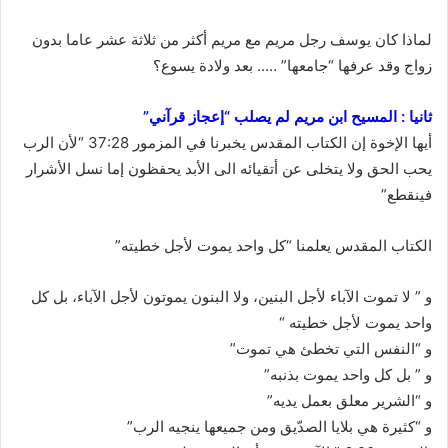
لماذا كان يوسف رجل مريم مع مريم أكثر من ثلاثة عشر عاما بدون
زواج وقد عرفها “جامعها” ….. بعد ولادة يسوع؟
ثانيا : المسيح ابن مريم لم يصلب “إعجاز قرآني”
أيها الإخوة إن الكتاب المقدس يخبرنا في المزمور 37:28 “‎لأن الرب
يحب الحق ولا يتخلى عن أتقيائه الى الأبد يحفظون إما نسل الأشرار
فينقطع”
الكتاب المقدس يعلمنا “كل واحد يموت لأجل خطيته”
و ” لا تموت الآباء لأجل البنين، ولا البنون يموتون لأجل الآباء، بل كل
واحد يموت لأجل خطيته “
و “النفس التي تخطئ هي تموت”
و ” بل كل واحد يموت بذنبه”
و “الشرير معلق بعمل يديه”
و “‎كثيرة هي بلايا الصدّيق ومن جميعها ينجيه الرب”‎