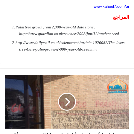
www.kaheel7.com/ar
المراجع
1.
Palm tree
grown from 2,000-year-old date stone,
http://www.guardian.co.uk/science/2008/jun/12/ancient.seed
2.
http://www.
dailymail
.co.uk/sciencetech/article-1026082/The-Jesus-
tree-Date-palm-grown-2-000-year-old-seed.html