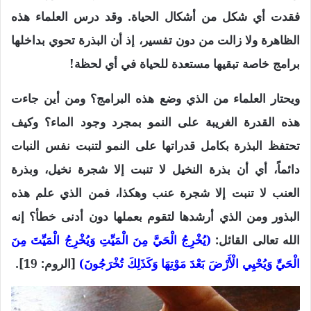
فقدت أي شكل من أشكال الحياة. وقد درس العلماء هذه
الظاهرة ولا زالت من دون تفسير، إذ أن البذرة تحوي بداخلها
برامج خاصة تبقيها مستعدة للحياة في أي لحظة!
ويحتار العلماء من الذي وضع هذه البرامج؟ ومن أين جاءت
هذه القدرة الغريبة على النمو بمجرد وجود الماء؟ وكيف
تحتفظ البذرة بكامل قدراتها على النمو لتنبت نفس النبات
دائماً، أي أن بذرة النخيل لا تنبت إلا شجرة نخيل، وبذرة
العنب لا تنبت إلا شجرة عنب وهكذا، فمن الذي علم هذه
البذور ومن الذي أرشدها لتقوم بعملها دون أدنى خطأ؟ إنه
الله تعالى القائل:
(يُخْرِجُ الْحَيَّ مِنَ الْمَيِّتِ وَيُخْرِجُ الْمَيِّتَ مِنَ
الْحَيِّ وَيُحْيِي الْأَرْضَ بَعْدَ مَوْتِهَا وَكَذَلِكَ تُخْرَجُونَ)
[الروم: 19].