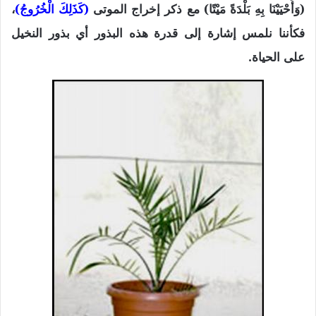
(وَأَحْيَيْنَا بِهِ بَلْدَةً مَيْتًا) مع ذكر إخراج الموتى
(كَذَلِكَ الْخُرُوجُ)
،
فكأننا نلمس إشارة إلى قدرة هذه البذور أي بذور النخيل
على الحياة.