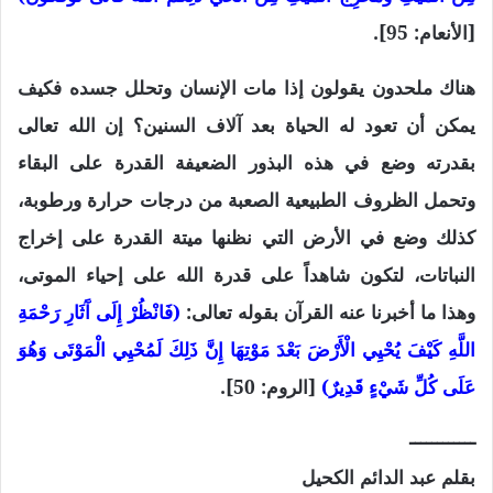
[الأنعام: 95].
هناك ملحدون يقولون إذا مات الإنسان وتحلل جسده فكيف
يمكن أن تعود له الحياة بعد آلاف السنين؟ إن الله تعالى
بقدرته وضع في هذه البذور الضعيفة القدرة على البقاء
وتحمل الظروف الطبيعية الصعبة من درجات حرارة ورطوبة،
كذلك وضع في الأرض التي نظنها ميتة القدرة على إخراج
النباتات، لتكون شاهداً على قدرة الله على إحياء الموتى،
وهذا ما أخبرنا عنه القرآن بقوله تعالى:
(فَانْظُرْ إِلَى آَثَارِ رَحْمَةِ
اللَّهِ كَيْفَ يُحْيِي الْأَرْضَ بَعْدَ مَوْتِهَا إِنَّ ذَلِكَ لَمُحْيِي الْمَوْتَى وَهُوَ
عَلَى كُلِّ شَيْءٍ قَدِيرٌ)
[الروم: 50].
ــــــــــــ
بقلم عبد الدائم الكحيل