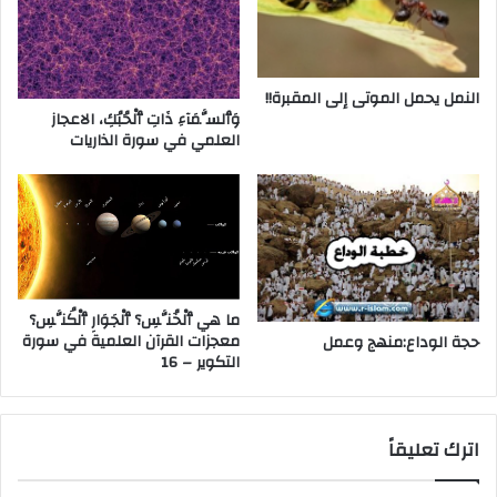
النمل يحمل الموتى إلى المقبرة!!
وَٱلسَّمَآءِ ذَاتِ ٱلْحُبُكِ، الاعجاز
العلمي في سورة الذاريات
ما هي ٱلْخُنَّسِ؟ ٱلْجَوَارِ ٱلْكُنَّسِ؟
معجزات القرآن العلمية في سورة
حجة الوداع:منهج وعمل
التكوير – 16
اترك تعليقاً