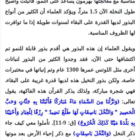
مناسبة مع معالجتها بهرمون يساعد على النمو، فأنبتت وأصبح
طول النخلة الآن 1.5 متراً، ويؤكد العلماء أن الكثير من أنواع
البذور لديها القدرة على البقاء لسنوات طويلة إذا ما توافرت
لها الظروف المناسبة.
ويقول العلماء إن هذه البذور هي أقدم بذور قابلة للنمو تم
اكتشافها حتى الآن، فقد وجدوا الكثير من البذور لنباتات
أخرى مثل اللوتس عمرها 1300 عام وتم إنباتها في مختبرات
خاصة، ولكن بذور النخيل هذه لديها قدرة غريبة على البقاء،
فهي شجرة مباركة، ولذلك يذكر القرآن هذه الفاكهة، يقول
تعالى:
(وَنَزَّلْنَا مِنَ السَّمَاءِ مَاءً مُبَارَكًا فَأَنْبَتْنَا بِهِ جَنَّاتٍ وَحَبَّ
الْحَصِيدِ * وَالنَّخْلَ بَاسِقَاتٍ لَهَا طَلْعٌ نَضِيدٌ * رِزْقًا لِلْعِبَادِ وَأَحْيَيْنَا
بِهِ بَلْدَةً مَيْتًا كَذَلِكَ الْخُرُوجُ)
[ق: 9-11]. تأملوا معي كيف جاء
ذكر النخل
(وَالنَّخْلَ بَاسِقَاتٍ)
مع ذكر إحياء الأرض بعد موتها