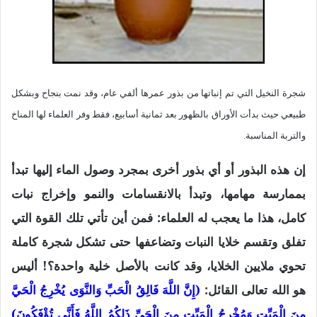
شجرة النخيل التي تم إنباتها من بذور عمرها ألفي عام، وقد نمت بنجاح وبشكل
طبيعي حيث بدأت الأوراق بالظهور بعد ثمانية أسابيع، فقط وفر العلماء لها المناخ
والتربة المناسبة.
إن هذه البذور أو أي بذور أخرى بمجرد وصول الماء إليها تبدأ
بممارسة مهامها، وتبدأ بالانقسامات والنمو وإخراج نبات
كامل، هذا ما يعجب له العلماء: فمن أين تأتي تلك القوة التي
تفلق وتقسم خلايا النبات وتضاعفها حتى تشكل شجرة كاملة
تحوي ملايين الخلايا، وقد كانت بالأصل خلية واحدة؟! أليس
هو الله تعالى القائل:
(إِنَّ اللَّهَ فَالِقُ الْحَبِّ وَالنَّوَى يُخْرِجُ الْحَيَّ
مِنَ الْمَيِّتِ وَمُخْرِجُ الْمَيِّتِ مِنَ الْحَيِّ ذَلِكُمُ اللَّهُ فَأَنَّى تُؤْفَكُونَ)