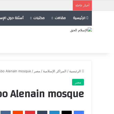
أخبار عاجلة
الرئيسية
مقالات
مكتبات
أسئلة حول الإسل
الرئيسية
/
المراكز الإسلامية
/
مصر
/
Abo Alenain mosque
مصر
bo Alenain mosque
فيسبوك
X
لينكدإن
‏Tumblr
بينتيريست
‏Reddit
‏te