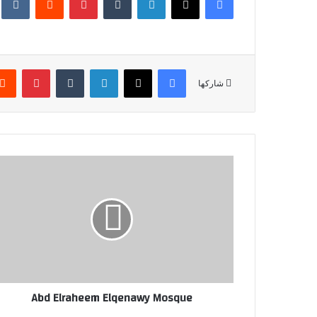
فيسبوك
X
لينكدإن
‏Tumblr
بينتيريست
شاركها
Abd Elraheem Elqenawy Mosque