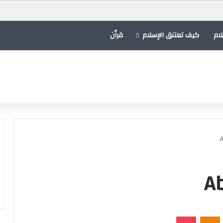
ام
كيف تعتنق الإسلام
قراٌن
A
VKontak
Odnoklassniki
بوكيت