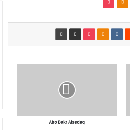
‏Reddit
‏VKontakte
Odnoklassniki
بوكيت
مشاركة عبر البريد
طباعة
Abo Bakr Alsedeq