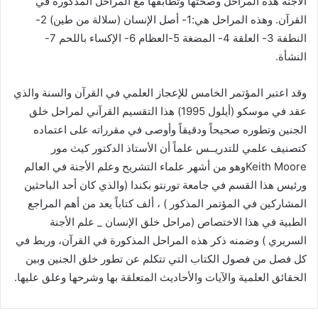
الأجنة هذه المراحل وصحتها وتطابقها مع المراحل المذكورة في
القرآن. وهذه المراحل هي:1- أصل الإنسان (سلالة من طين) 2-
النطفة 3- العلقة 4- المضغة 5-العظام 6- الإكساء باللحم 7-
النشأة.
وقد اعتبر المؤتمر الخامس للإعجاز العلمي في القرآن والسنة والذي
عقد في موسكو (أيلول 1995) هذا التقسيم القرآني لمراحل خلق
الجنين وتطوره صحيحاً ودقيقاً وأوصى في مقرراته على اعتماده
كتصنيف علمي للتدريــس علماً أن الأستاذ الدكتور كيث مور
Keith Mooreوهو من أشهر علماء التشريح وعلم الأجنة في العالم
ورئيس هذا القسم في جامعة تورنتو بكندا (والذي كان أحد الباحثين
المشاركين في المؤتمر المذكور ) ، ألف كتاباً يعد من أهم المراجع
الطبية في هذا الاختصاص (مراحل خلق الإنسان _ علم الأجنة
السريري ) وضمنه ذكر هذه المراحل المذكورة في القرآن، وربط في
كل فصل من فصول الكتاب التي تتكلم عن تطور خلق الجنين وبين
الحقائق العلمية والآيات والأحاديث المتعلقة بها وشرحها وعلق عليها.