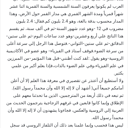
العرب لم يكونوا يعرفون السنة الشمسية والسنة القمرية اثنا عشر
شهراً قمرياً ومدة الشهر القمري هي مدار القمر حول الأرض، وهذا
المدار محسوب بدقة بالغة، وهو 2.4 بليون كم.فقال: 2.4 بليون
مضروب في 12 -وهو عدد شهور السنة-ثم في ألف سنة، ثم يقسم
هذا الناتج علي أربع وعشرين-وهو عدد ساعات اليوم-ثم على ستين-
الدقائق-ثم علي ستين-الثواني-.فتوصل هذا الرجل إلي سرعة أعلى
من سرعة الضوء.فوقف أستاذ في الفيزياء- وهو عضو في الأكاديمية
الروسية-وهو يقول :لقد كنت أظنني-قبل هذا المؤتمر-من المبرزين
في علم الفيزياء،وفي علم الضوء بالذات،فإذا بعلم أكبر من علمي
بكثير.
ولا أستطيع أن أعتذر عن تقصيري في معرفة هذا العلم إلا أن أعلن
أمامكم جميعاً أني( أشهد أن لا إله إلا الله وأن محمداً رسول الله).
ثم تبعه في ذلك أربعة من المترجمين، الذين ما تحدثنا معهم على
الإطلاق وإنما كانوا قابعين في غرفهم الزجاجية يترجمون الحديث من
العربية إلي الروسية والعكس، فجاءونا يشهدون أن لا إله إلا الله وأن
محمداً رسول الله.
ليس هذا فحسب وإنما علمنا بعد ذلك أن التلفاز الروسي قد سجل