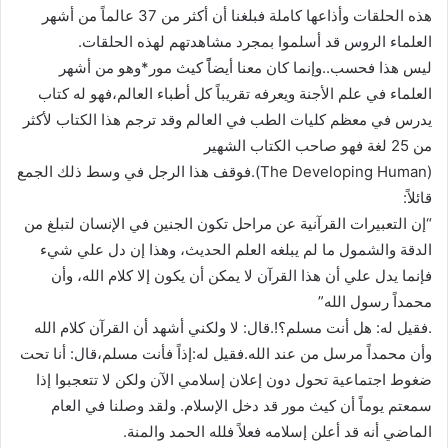
هذه الحلقات وأذاعها كاملة فبلغنا أن أكثر من 37 عالماً من أشهر
العلماء الروس قد أسلموا بمجرد مشاهدتهم لهذه الحلقات.
ليس هذا فحسب..وإنما كان معنا أيضاًً كيث مور*وهو من أشهر
العلماء في علم الأجنة ويعرفه تقريباً كل أطباء العالم،فهو له كتاب
يدرس في معظم كليات الطب في العالم وقد ترجم هذا الكتاب لأكثر
من 25 لغة فهو صاحب الكتاب الشهير
(The Developing Human).فوقف هذا الرجل في وسط ذلك الجمع
قائلاً:
“إن التعبيرات القرآنية عن مراحل تكون الجنين في الإنسان لتبلغ من
الدقة والشمول ما لم يبلغه العلم الحديث، وهذا إن دل علي شيء
فإنما يدل علي أن هذا القرآن لا يمكن أن يكون إلا كلام الله، وأن
محمداً رسول الله”
.فقيل له: هل أنت مسلم؟!.قال: لا ولكني أشهد أن القرآن كلام الله
وأن محمداً مرسل من عند الله.فقيل له:إذاً فأنت مسلم،قال: أنا تحت
ضغوط اجتماعية تحول دون إعلان إسلامي الآن ولكن لا تتعجبوا إذا
سمعتم يوماً أن كيث مور قد دخل الإسلام. ولقد وصلنا في العام
الماضي أنه قد أعلن إسلامه فعلاً فلله الحمد والمنة.