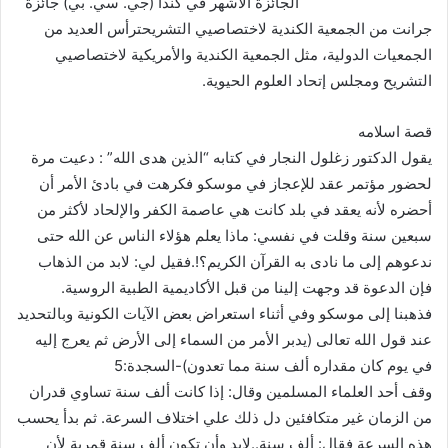
الجائزة الأشهر في كندا (جي. سي. بي) جائزة
جرانت من الجمعية الكندية لاختصاصيي التشريحترأس العديد من
الجمعيات الدولية، مثل الجمعية الكندية والأمريكية لاختصاصيي
التشريح ومجلس إتحاد العلوم الحيوية.
قصة اسلامه
يقول الدكتور زغلول النجار في كتابه “الذين هدى الله” : دعيت مرة
لحضور مؤتمر عقد للإعجاز في موسكو فكرهت في بادئ الأمر أن
أحضره لأنه يعقد في بلد كانت هي عاصمة الكفر والإلحاد لأكثر من
سبعين سنة وقلت في نفسي: ماذا يعلم هؤلاء الناس عن الله حتى
ندعوهم إلى ما نادى به القرآن الكريم؟!.فقيل لي: لابد من الذهاب
فإن الدعوة قد وجهت إلينا من قبل الأكاديمية الطبية الروسية.
فذهبنا إلى موسكو وفي أثناء استعراض بعض الآيات الكونية وبالتحديد
عند قول الله تعالى (يدبر الأمر من السماء إلى الأرض ثم يعرج إليه
في يوم كان مقداره ألف سنة مما تعدون)-السجدة:5
وقف أحد العلماء المسلمين وقال: إذا كانت ألف سنة تساوي قدران
من الزمان غير متكافئين دل ذلك علي اختلاف السرعة. ثم بدأ يحسب
هذه السرعة فقال: ألف سنة..لابد وأن تكون ألف سنة قمرية لأن