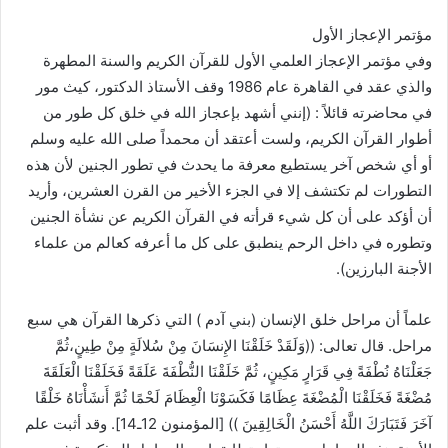
مؤتمر الإعجاز الأول
وفي مؤتمر الإعجاز العلمي الأول للقرآن الكريم والسنة المطهرة
والذي عقد في القاهرة عام 1986 وقف الأستاذ الدكتور، كيث مور
في محاضرته قائلاً : (إنني أشهد بإعجاز الله في خلق كل طور من
أطوار القرآن الكريم، ولست أعتقد أن محمداً صلى الله عليه وسلم
أو أي شخص آخر يستطيع معرفة ما يحدث في تطور الجنين لأن هذه
التطورات لم تكتشف إلا في الجزء الأخير من القرن العشرين، وأريد
أن أؤكد على أن كل شيء قرأته في القرآن الكريم عن نشأة الجنين
وتطوره في داخل الرحم ينطبق على كل ما أعرفه كعالم من علماء
الأجنة البارزين).
علماً أن مراحل خلق الإنسان (بني آدم ) التي ذكرها القرآن هي سبع
مراحل. قال تعالى: ((وَلَقَدْ خَلَقْنَا الإِنسَانَ مِنْ سُلالَةٍ مِنْ طِينٍ،ثُمَّ
جَعَلْنَاهُ نُطْفَةً فِي قَرَارٍ مَكِينٍ، ثُمَّ خَلَقْنَا النُّطْفَةَ عَلَقَةً فَخَلَقْنَا الْعَلَقَةَ
مُضْغَةً فَخَلَقْنَا الْمُضْغَةَ عِظَامًا فَكَسَوْنَا الْعِظَامَ لَحْمًا ثُمَّ أَنشَأْنَاهُ خَلْقًا
آخَرَ فَتَبَارَكَ اللَّهُ أَحْسَنُ الْخَالِقِينَ )) [المؤمنون 12ـ14]. وقد أثبت علم