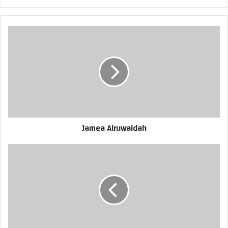
Jamea Alruwaidah