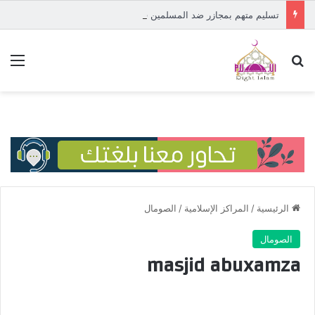
تسليم متهم بمجازر ضد المسلمين في إفريقيا الوسطى إلى المحكمة الدولية
بحث عن
الق
الرئيسية
/
المراكز الإسلامية
/
الصومال
الصومال
masjid abuxamza