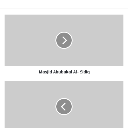
Masjid Abubakal Al- Sidiq