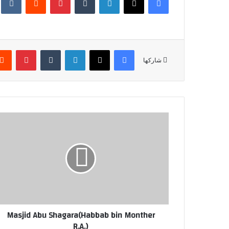
فيسبوك
X
لينكدإن
‏Tumblr
بينتيريست
شاركها
Masjid Abu Shagara(Habbab bin Monther
R.A.)