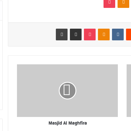
‏Reddit
‏VKontakte
Odnoklassniki
بوكيت
مشاركة عبر البريد
طباعة
Masjid Al Maghfira