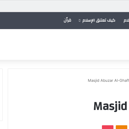
ام
كيف تعتنق الإسلام
قراٌن
Masjid Abuzar Al-Ghaff
Masjid
VKontak
Odnoklassniki
بوكيت