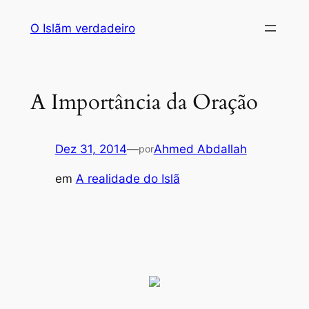
Saltar
O Islãm verdadeiro
para
o
conteúdo
A Importância da Oração
Dez 31, 2014
—
Ahmed Abdallah
por
em
A realidade do Islã