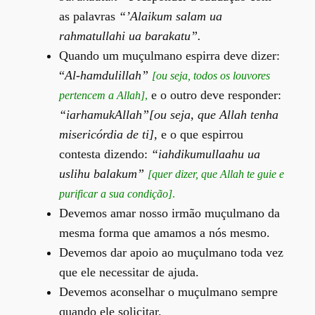
as palavras
“’Alaikum salam ua
rahmatullahi ua barakatu”.
Quando um muçulmano espirra deve dizer:
“
Al-hamdulillah”
[
ou seja, todos os louvores
e o outro deve responder:
pertencem a Allah]
,
“
iarhamukAllah
”[ou seja, que Allah tenha
misericórdia de ti],
e o que espirrou
contesta dizendo:
“
iahdikumullaahu
u
a
uslihu
balakum”
[quer dizer, que Allah te guie e
purificar a sua condição]
.
Devemos amar nosso irmão muçulmano da
mesma forma que amamos a nós mesmo.
Devemos dar apoio ao muçulmano toda vez
que ele necessitar de ajuda.
Devemos aconselhar o muçulmano sempre
quando ele solicitar.