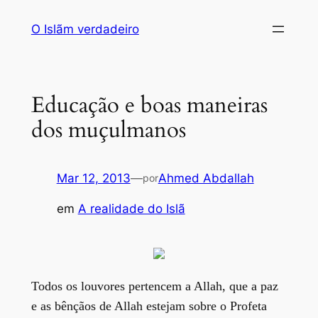
Saltar
O Islãm verdadeiro
para
o
conteúdo
Educação e boas maneiras
dos muçulmanos
Mar 12, 2013
—
Ahmed Abdallah
por
em
A realidade do Islã
Todos os louvores pertencem a Allah, que a paz
e as bênçãos de Allah estejam sobre o Profeta