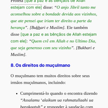
Profeta
[que a paz e as bênçãos de Allah
estejam com ele]
disse:
“
O anjo
Jibril
tanto me
aconselhou sobre a bondade devida aos vizinhos,
que ate pensei que iriam ter direito a parte da
herança
”. [
Bu
kh
ari e Muslim].
Ele também
disse
[que a paz e as bênçãos de Allah estejam
com ele]
:
“
Quem crê em Allah e no Ultimo Dia,
que seja generoso com seu vizinho
”.
[
Bukhari e
Muslim]
.
8. Os direitos do muçulmano
O muçulmano tem muitos direitos sobre seus
irmãos muçulmanos, incluindo:
Cumprimentá-lo quando o encontra dizendo
“
Assalamu
‘
alaikum
ua
rahmatullaahi
ua
barakaatuh”
e responder à saudação com