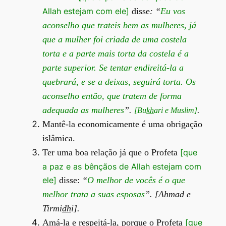
Allah estejam com ele]
disse
: “
Eu vos
aconselho que trateis bem as mulheres, já
que a mulher foi criada de uma costela
torta e a parte mais torta da costela é a
parte superior. Se tentar endireitá-la a
quebrará, e se a deixas, seguirá torta. Os
aconselho então, que tratem de forma
adequada as mulheres
”.
.
[Bu
kh
ari e Muslim]
Mantê-la economicamente é uma obrigação
islâmica.
Ter uma boa relação já que o Profeta
[que
a paz e as bênçãos de Allah estejam com
ele]
disse:
“
O melhor de vocês é o que
melhor trata a suas esposas
”. [Ahmad e
Tirmi
dh
i].
Amá-la e respeitá-la, porque o Profeta
[que