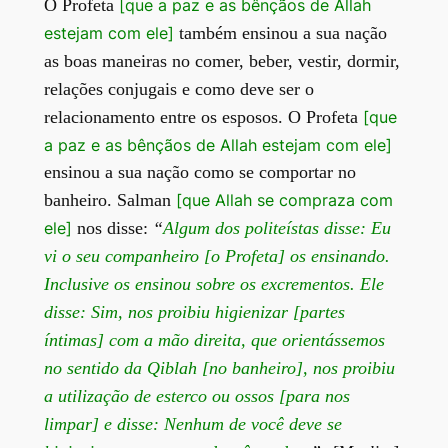
O Profeta
[que a paz e as bênçãos de Allah
estejam com ele]
também ensinou a sua nação
as boas maneiras no comer, beber, vestir, dormir,
relações conjugais e como deve ser o
relacionamento entre os esposos. O Profeta
[que
a paz e as bênçãos de Allah estejam com ele]
ensinou a sua nação como se comportar no
banheiro. Salman
[que Allah se compraza com
ele]
nos disse:
“
Algum dos politeístas disse: Eu
vi o seu companheiro [o Profeta] os ensinando.
Inclusive os ensinou sobre os excrementos. Ele
disse: Sim, nos proibiu higienizar [partes
íntimas] com a mão direita, que orientássemos
no sentido da
Qiblah
[no banheiro], nos proibiu
a utilização de esterco ou ossos [para nos
limpar] e disse: Nenhum de você deve se