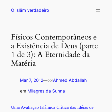
Saltar
O Islãm verdadeiro
para
o
conteúdo
Físicos Contemporâneos e
a Existência de Deus (parte
1 de 3): A Eternidade da
Matéria
Mar 7, 2012
—
Ahmed Abdallah
por
em
Milagres da Sunna
Uma Avaliação Islâmica Crítica das Idéias de