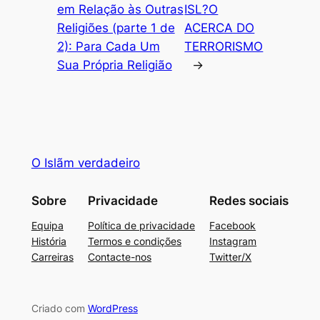
em Relação às Outras
ISL?O
Religiões (parte 1 de
ACERCA DO
2): Para Cada Um
TERRORISMO
Sua Própria Religião
→
O Islãm verdadeiro
Sobre
Privacidade
Redes sociais
Equipa
Política de privacidade
Facebook
História
Termos e condições
Instagram
Carreiras
Contacte-nos
Twitter/X
Criado com
WordPress