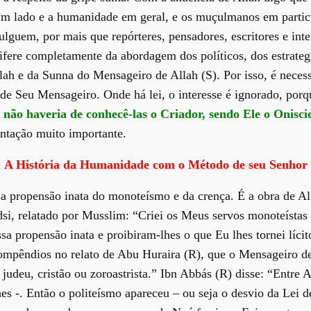
m lado e a humanidade em geral, e os muçulmanos em particul
ulguem, por mais que repórteres, pensadores, escritores e in
ifere completamente da abordagem dos políticos, dos estrateg
h e da Sunna do Mensageiro de Allah (S). Por isso, é necessá
de Seu Mensageiro. Onde há lei, o interesse é ignorado, porqu
não haveria de conhecê-las o Criador, sendo Ele o Oniscie
ntação muito importante.
A
História da Humanidade com o Método de seu Senhor
m a propensão inata do monoteísmo e da crença. É a obra de All
i, relatado por Musslim: “Criei os Meus servos monoteístas –
a propensão inata e proibiram-lhes o que Eu lhes tornei líci
ompêndios no relato de Abu Huraira (R), que o Mensageiro d
 judeu, cristão ou zoroastrista.” Ibn Abbás (R) disse: “Entre 
es -. Então o politeísmo apareceu – ou seja o desvio da Lei d