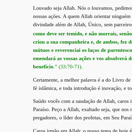
Louvado seja Allah. Nós o louvamos, pedimos 
nossas ações. A quem Allah orientar ninguém 
divindade além de Allah, Único, sem parceir
como deve ser temido,
e não morrais, sen
criou a sua companheira e, de ambos, fez
mútuos e reverenciai os laços de parentesc
emendará as vossas ações e vos absolverá 
benefício
.” (33:70-71).
Certamente, a melhor palavra é a do Livro de
fé islâmica, e toda introdução é inovação, e t
Saúdo vocês com a saudação de Allah, caros i
Paraíso. Peço a Allah, exaltado seja, que no
pregadores, o líder dos profetas, em Seu Par
Caros irmão em Allah: o nosso tema de hoje é 