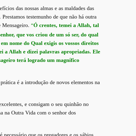
fícios das nossas almas e as maldades das
. Prestamos testemunho de que não há outra
e Mensageiro.
“
Ó crentes, temei a Allah, tal
nhor, que vos criou de um só ser,
do qual
m nome do Qual exigis os vossos direitos
ei a Allah e dizei palavras apropriadas. Ele
sageiro terá logrado um magnífico
 prática é a introdução de novos elementos na
excelentes, e consigam o seu quinhão no
úna na Outra Vida com o senhor dos
é necessário que os pregadores e os sábios