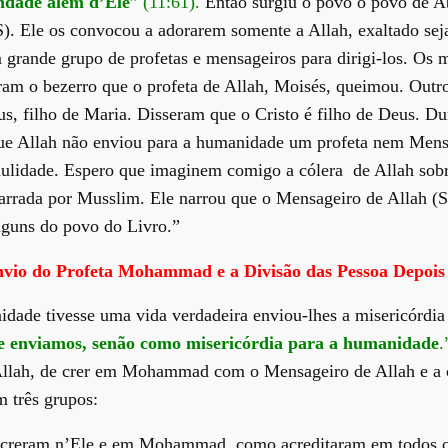
indade além d’Ele
” (11:61).
Então surgiu o povo o povo de Ab
S). Ele os convocou a adorarem somente a Allah, exaltado seja
 grande grupo de profetas e mensageiros para dirigi-los. Os m
am o bezerro que o profeta de Allah, Moisés, queimou. Outro
us, filho de Maria. Disseram que o Cristo é filho de Deus. Du
e Allah não enviou para a humanidade um profeta nem Mens
dulidade. Espero que imaginem comigo a cólera de Allah sobr
rada por Musslim. Ele narrou que o Mensageiro de Allah (S) d
lguns do povo do Livro.”
vio do Profeta Mohammad e a Divisão das Pessoa Depois
idade tivesse uma vida verdadeira enviou-lhes a misericórdia
e enviamos, senão como misericórdia para a humanidade
.
Allah, de crer em Mohammad com o Mensageiro de Allah e a c
m três grupos:
 creram n’Ele e em Mohammad, como acreditaram em todos os