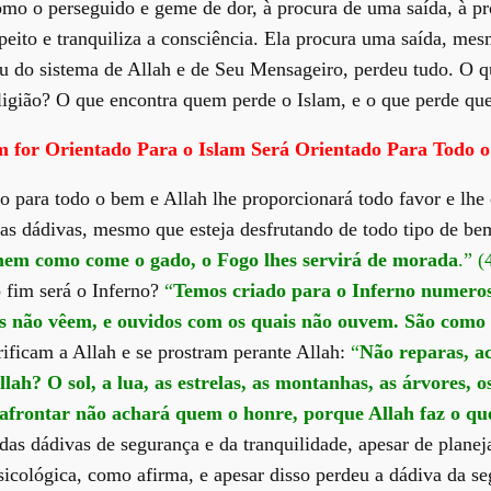
como o perseguido e geme de dor, à procura de uma saída, à p
peito e tranquiliza a consciência. Ela procura uma saída, me
ou do sistema de Allah e de Seu Mensageiro, perdeu tudo. O q
ligião? O que encontra quem perde o Islam, e o que perde qu
 for Orientado Para o Islam Será Orientado Para Todo 
do para todo o bem e Allah lhe proporcionará todo favor e lh
 as dádivas, mesmo que esteja desfrutando de todo tipo de be
mem como come o gado, o Fogo lhes servirá de morada
.” (
 fim será o Inferno?
“
Temos criado para o Inferno numero
 não vêem, e ouvidos com os quais não ouvem. São como a
rificam a Allah e se prostram perante Allah:
“
Não reparas, a
llah? O sol, a lua, as estrelas, as montanhas, as árvores
afrontar não achará quem o honre, porque Allah faz o qu
das dádivas de segurança e da tranquilidade, apesar de planej
psicológica, como afirma, e apesar disso perdeu a dádiva da 