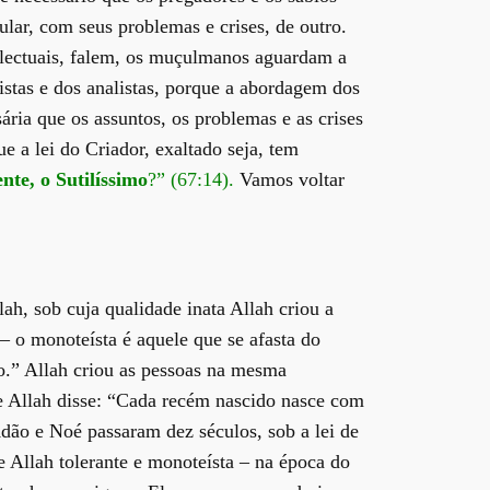
ar, com seus problemas e crises, de outro.
telectuais, falem, os muçulmanos aguardam a
istas e dos analistas, porque a abordagem dos
ria que os assuntos, os problemas e as crises
e a lei do Criador, exaltado seja, tem
nte, o Sutilíssimo
?” (67:14).
Vamos voltar
ah, sob cuja qualidade inata Allah criou a
 o monoteísta é aquele que se afasta do
to.” Allah criou as pessoas na mesma
e Allah disse: “Cada recém nascido nasce com
Adão e Noé passaram dez séculos, sob a lei de
e Allah tolerante e monoteísta – na época do