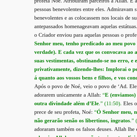
profeta Noé. Atribuíram parceiros a Allah. É
pessoas benevolentes entre eles. Admiravam s
benevolentes e as colocassem nos locais de s
antepassados homenageavam aquelas estátuas.
o Criador enviou para aquelas pessoas o pro
Senhor meu, tenho predicado ao meu povo n
verdade). E cada vez que os convocava ao 
suas vestimentas, obstinando-se no erro, e 
privativamente, dizendo-lhes: Implorai o p
á quanto aos vossos bens e filhos, e vos co
Após o povo de Noé, veio o povo de ‘Ad. Ele
adorarem unicamente a Allah:
“
E (enviamos) 
outra divindade além d’Ele
.” (11:50).
Eles o
prece de seu profeta, Noé:
“
Ó Senhor meu, nã
não gerarão senão os libertinos, ingratos
.” 
adoraram também os falsos deuses. Allah lhe 