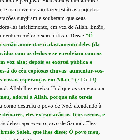
stranho e perigoso. Eles começaram admirar
m e os convenceram fazer estátuas daqueles
erações surgiram e souberam que seus
rá-las infelizmente, em vez de Allah. Então,
u nenhum método sem utilizar. Disse:
“
Ó
a senão aumentar o afastamento deles (da
uvidos com os dedos e se envolviam com as
m voz alta; depois os exortei pública e
vos-á do céu copiosas chuvas, aumentar-vos-
as vossas esperanças em Allah
.” (71:5-13)
.
mud. Allah lhes enviou Hud que os convocou a
meu, adorai a Allah, porque não tereis
uiu como destruiu o povo de Noé, atendendo à
eixares, eles extraviarão os Teus servos, e
is deles, apareceu o povo de Samud. Eles
irmão Sáleh, que lhes disse: Ó povo meu,