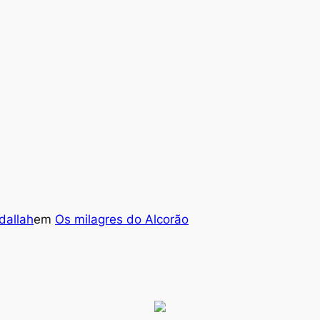
allah
em
Os milagres do Alcorão