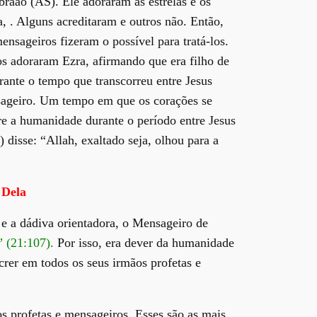
raão (AS). Ele adoraram as estrelas e os
, . Alguns acreditaram e outros não. Então,
ensageiros fizeram o possível para tratá-los.
s adoraram Ezra, afirmando que era filho de
rante o tempo que transcorreu entre Jesus
ageiro. Um tempo em que os corações se
e a humanidade durante o período entre Jesus
isse: “Allah, exaltado seja, olhou para a
 Dela
 e a dádiva orientadora, o Mensageiro de
” (21:107).
Por isso, era dever da humanidade
rer em todos os seus irmãos profetas e
 profetas e mensageiros. Esses são as mais