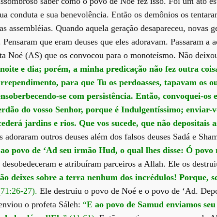
 assombroso saber como o povo de Noé fez isso. Foi um ato e
ua conduta e sua benevolência. Então os demônios os tentara
uas assembléias. Quando aquela geração desapareceu, novas g
 Pensaram que eram deuses que eles adoravam. Passaram a ado
feta Noé (AS) que os convocou para o monoteísmo. Não deixo
oite e dia; porém, a minha predicação não fez outra cois
arrependimento, para que Tu os perdoasses, tapavam os o
ensoberbecendo-se com persistência. Então, convoquei-os e
erdão do vosso Senhor, porque é Indulgentíssimo; enviar-
ncederá jardins e rios. Que vos sucede, que não depositais 
s adoraram outros deuses além dos falsos deuses Sadá e Sha
ao povo de ‘Ad seu irmão Hud, o qual lhes disse: Ó povo 
 desobedeceram e atribuíram parceiros a Allah. Ele os destr
o deixes sobre a terra nenhum dos incrédulos! Porque, se d
(71:26-27).
Ele destruiu o povo de Noé e o povo de ‘Ad. Depo
enviou o profeta Sáleh:
“
E ao povo de Samud enviamos seu 