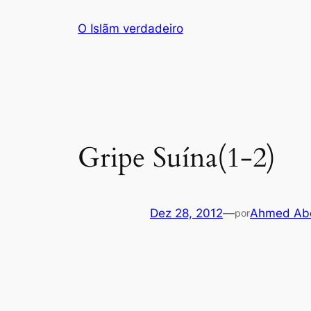
Saltar
O Islãm verdadeiro
para
o
conteúdo
Gripe Suína(1-2)
Dez 28, 2012
—
Ahmed Abd
por