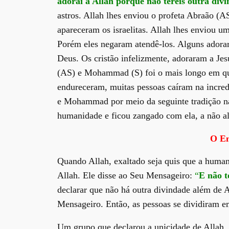
adorai a Allah porque não tereis outra div
astros. Allah lhes enviou o profeta Abraão (A
apareceram os israelitas. Allah lhes enviou um
Porém eles negaram atendê-los. Alguns adorar
Deus. Os cristão infelizmente, adoraram a Jes
(AS) e Mohammad (S) foi o mais longo em qu
endureceram, muitas pessoas caíram na incre
e Mohammad por meio da seguinte tradição nar
humanidade e ficou zangado com ela, a não a
O En
Quando Allah, exaltado seja quis que a human
Allah. Ele disse ao Seu Mensageiro:
“
E não t
declarar que não há outra divindade além de 
Mensageiro. Então, as pessoas se dividiram e
Um grupo que declarou a unicidade de Allah,