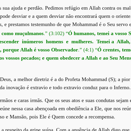
sua ajuda e perdão. Pedimos refúgio em Allah contra os male
pode desviar e a quem desviar não encontrará quem o oriente
os, e prestamos testemunho de que Mohammad é o Seu servo 
ão como muçulmanos
.” (3:102) “
Ó humanos, temei a vosso Se
 descender inúmeros homens e mulheres. Temei a Allah, e
o, porque Allah é vosso Observador
.” (4:1) “
Ó crentes, tem
dos vossos pecados; e quem obedecer a Allah e ao Seu Men
 Deus, a melhor diretriz é a do Profeta Mohammad (S); a pior
oda inovação é extravio e todo extravio conduz para o Inferno.
rmãos e caras irmãs. Que os seus atos e suas condutas sejam 
s reúne nessa casa abençoada em obediência a Ele, que nos re
aíso e Mansão, pois Ele é Quem concede a recompensa.
a respeito da gripe suína. Com a anuência de Allah digo que 