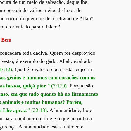
rocura de um meio de salvação, deque lhe
smo possuindo vários meios de luxo, de
ue encontra quem perde a religião de Allah?
em é orientado para o Islam?
o Bem
e concederá toda dádiva. Quem for desprovido
m-estar, à exemplo do gado. Allah, exaltado
47:12).
Qual é o valor do bem-estar cujo fim
sos gênios e humanos com corações com os
s bestas, quiçá pior
.” (7:179).
Porque são
caso, em que tudo quanto há no firmamento
, os animais e muitos humanos? Porém,
e Lhe apraz
.” (22:18)
. A humanidade, hoje
ar para combater o crime e o que perturba a
segurança. A humanidade está atualmente