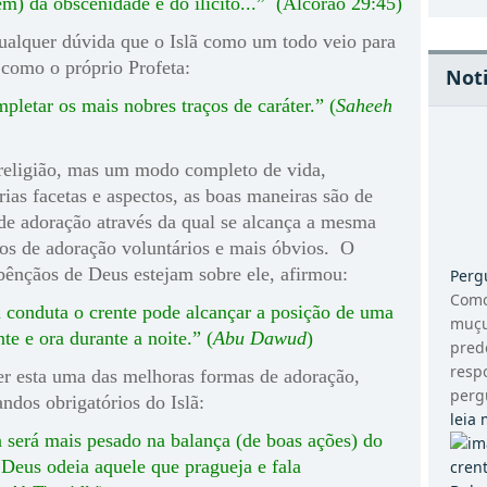
em) da obscenidade e do ilícito...” (Alcorão 29:45)
qualquer dúvida que o Islã como um todo veio para
 como o próprio Profeta:
Not
pletar os mais nobres traços de caráter.” (
Saheeh
religião, mas um modo completo de vida,
rias facetas e aspectos, as boas maneiras são de
de adoração através da qual se alcança a mesma
tos de adoração voluntários e mais óbvios. O
 bênçãos de Deus estejam sobre ele, afirmou:
Perg
Como
 conduta o crente pode alcançar a posição de uma
muçu
te e ora durante a noite.” (
Abu Dawud
)
pred
respo
ser esta uma das melhoras formas de adoração,
pergu
ndos obrigatórios do Islã:
leia 
 será mais pesado na balança (de boas ações) do
Deus odeia aquele que pragueja e fala