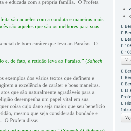
sta e educada com a própria família. O Profeta
P
R
rfeita são aqueles com a conduta e maneiras mais
ocês são aqueles que são os melhores para suas
Ben
Ben
Ben
sencial de bom caráter que leva ao Paraíso. O
10
Vej
o e, de fato, a retidão leva ao Paraíso.” (
Saheeh
Ben
Ben
os exemplos dos vários textos que definem e
Ben
girem a excelência de caráter e boas maneiras.
Isl
 atos que são naturalmente agradáveis para a
Prof
eligião desempenha um papel vital em sua
His
uer coisa cujo dano seja maior que seu benefício
Intr
etidão, mesmo que seja considerada bondade e
Vej
a. O Profeta disse:
ando estiverem em viagem.” (
Saheeh Al-Bukhari
)