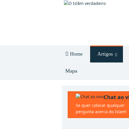
Home
Artigos
Mapa
Chat ao v
Se quer colocar qualquer
pergunta acerca do Islam!