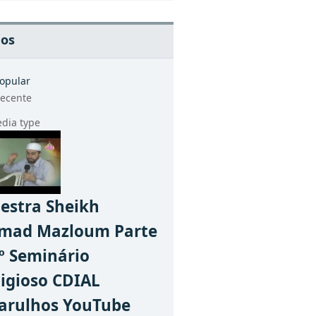
eos
opular
ecente
lestra Sheikh
mad Mazloum Parte
6º Seminário
ligioso CDIAL
arulhos YouTube