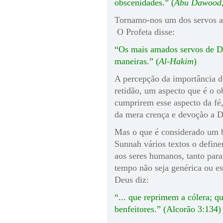
obscenidades.” (
Abu Dawood,
Tornamo-nos um dos servos 
O Profeta disse:
“Os mais amados servos de D
maneiras.” (
Al-Hakim
)
A percepção da importância do
retidão, um aspecto que é o 
cumprirem esse aspecto da fé,
da mera crença e devoção a 
Mas o que é considerado um 
Sunnah vários textos o define
aos seres humanos, tanto par
tempo não seja genérica ou e
Deus diz:
“...
que reprimem
a cólera; q
benfeitores.” (Alcorão 3:134)