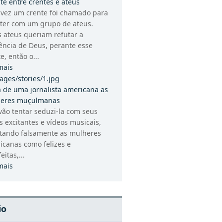
te entre crentes e ateus
vez um crente foi chamado para
ter com um grupo de ateus.
s ateus queriam refutar a
tência de Deus, perante esse
e, então o...
mais
a de uma jornalista americana as
eres muçulmanas
vão tentar seduzi-la com seus
s excitantes e vídeos musicais,
atando falsamente as mulheres
icanas como felizes e
eitas,...
mais
io