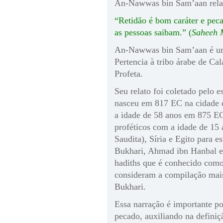
An-Nawwas bin Sam’aan rela
“Retidão é bom caráter e pec
as pessoas saibam.” (
Saheeh 
An-Nawwas bin Sam’aan é u
Pertencia à tribo árabe de Cal
Profeta.
Seu relato foi coletado pelo 
nasceu em 817 EC na cidade d
a idade de 58 anos em 875 EC
proféticos com a idade de 15 
Saudita), Síria e Egito para 
Bukhari, Ahmad ibn Hanbal e
hadiths que é conhecido com
consideram a compilação mais 
Bukhari.
Essa narração é importante po
pecado, auxiliando na defini