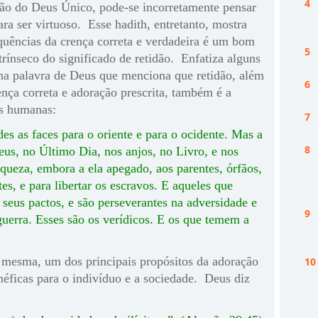
ção do Deus Único, pode-se incorretamente pensar
ara ser virtuoso. Esse hadith, entretanto, mostra
quências da crença correta e verdadeira é um bom
trínseco do significado de retidão. Enfatiza alguns
 na palavra de Deus que menciona que retidão, além
nça correta e adoração prescrita, também é a
es humanas:
es as faces para o oriente e para o ocidente. Mas a
us, no Último Dia, nos anjos, no Livro, e nos
queza, embora a ela apegado, aos parentes, órfãos,
tes, e para libertar os escravos. E aqueles que
seus pactos, e são perseverantes na adversidade e
uerra. Esses são os verídicos. E os que temem a
 mesma, um dos principais propósitos da adoração
enéficas para o indivíduo e a sociedade. Deus diz