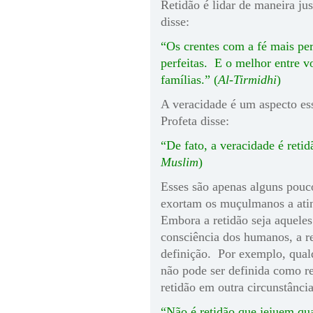
Retidão é lidar de maneira ju
disse:
“Os crentes com a fé mais pe
perfeitas. E o melhor entre v
famílias.” (
Al-Tirmidhi
)
A veracidade é um aspecto es
Profeta disse:
“De fato, a veracidade é retidã
Muslim
)
Esses são apenas alguns pouc
exortam os muçulmanos a atin
Embora a retidão seja aqueles
consciência dos humanos, a r
definição. Por exemplo, qualq
não pode ser definida como r
retidão em outra circunstânci
“Não é retidão que jejuem qu