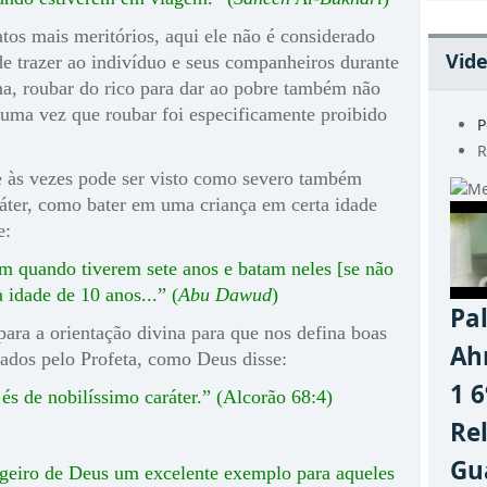
os mais meritórios, aqui ele não é considerado
Vid
e trazer ao indivíduo e seus companheiros durante
 roubar do rico para dar ao pobre também não
 uma vez que roubar foi especificamente proibido
P
R
às vezes pode ser visto como severo também
áter, como bater em uma criança em certa idade
e:
m quando tiverem sete anos e batam neles [se não
idade de 10 anos...” (
Abu Dawud
)
Pa
para a orientação divina para que nos defina boas
Ah
cados pelo Profeta, como Deus disse:
1 
 de nobilíssimo caráter.” (Alcorão 68:4)
Re
Gu
geiro de Deus um excelente exemplo para aqueles