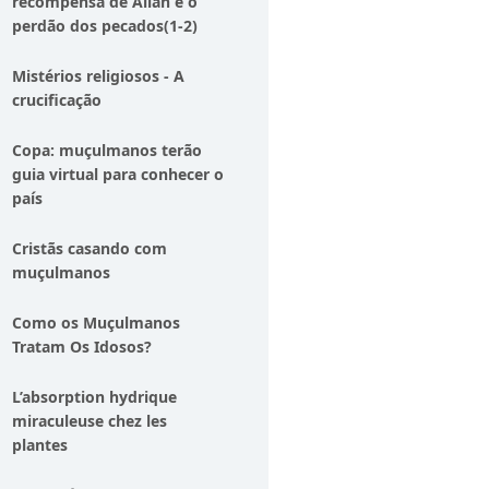
recompensa de Allah e o
perdão dos pecados(1-2)
Mistérios religiosos - A
crucificação
Copa: muçulmanos terão
guia virtual para conhecer o
país
Cristãs casando com
muçulmanos
Como os Muçulmanos
Tratam Os Idosos?
L’absorption hydrique
miraculeuse chez les
plantes