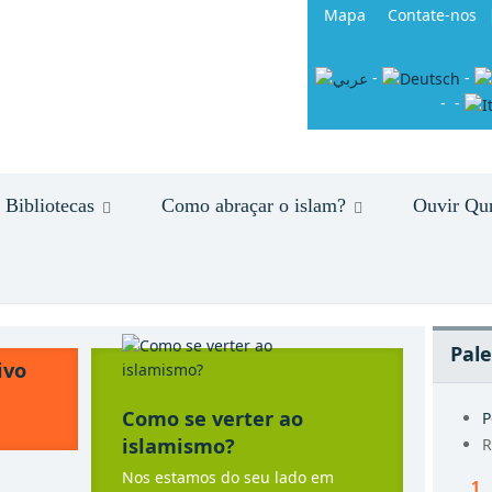
Mapa
Contate-nos
-
-
-
-
Bibliotecas
Como abraçar o islam?
Ouvir Qu
Pale
ivo
Como se verter ao
P
islamismo?
R
Nos estamos do seu lado em