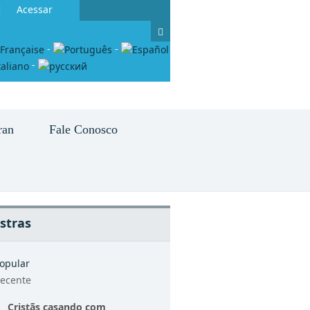
Acessar
-
-
-
ran
Fale Conosco
stras
opular
ecente
Cristãs casando com