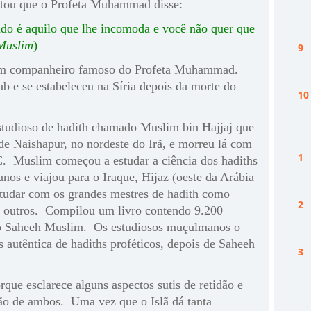
tou que o Profeta Muhammad disse:
ado é aquilo que lhe incomoda e você não quer que
Muslim
)
m companheiro famoso do Profeta Muhammad.
ab e se estabeleceu na Síria depois da morte do
estudioso de hadith chamado Muslim bin Hajjaj que
e Naishapur, no nordeste do Irã, e morreu lá com
. Muslim começou a estudar a ciência dos hadiths
anos e viajou para o Iraque, Hijaz (oeste da Arábia
estudar com os grandes mestres de hadith como
 outros. Compilou um livro contendo 9.200
o Saheeh Muslim. Os estudiosos muçulmanos o
autêntica de hadiths proféticos, depois de Saheeh
rque esclarece alguns aspectos sutis de retidão e
ção de ambos. Uma vez que o Islã dá tanta