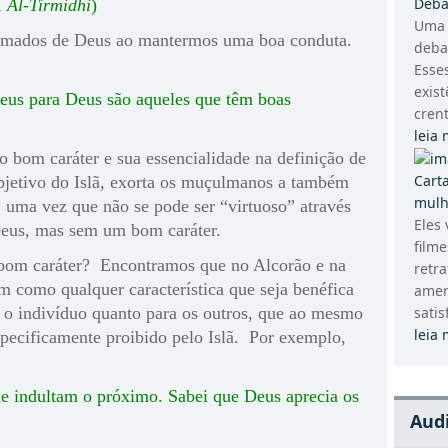
Deba
 Al-Tirmidhi
)
Uma 
amados de Deus ao mantermos uma boa conduta.
deba
Esse
exis
eus para Deus são aqueles que têm boas
crent
leia 
 bom caráter e sua essencialidade na definição de
Cart
objetivo do Islã, exorta os muçulmanos a também
mulh
 uma vez que não se pode ser “virtuoso” através
Eles 
Deus, mas sem um bom caráter.
filme
bom caráter? Encontramos que no Alcorão e na
retr
m como qualquer característica que seja benéfica
amer
a o indivíduo quanto para os outros, que ao mesmo
satisf
leia 
specificamente proibido pelo Islã. Por exemplo,
ue indultam o próximo. Sabei que Deus aprecia os
Aud