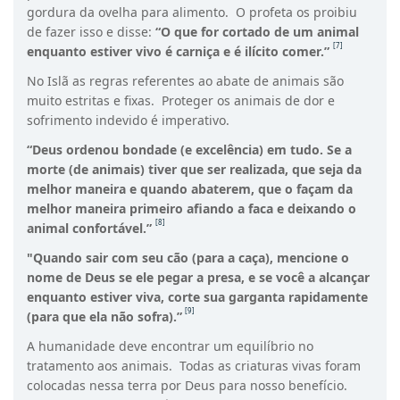
gordura da ovelha para alimento. O profeta os proibiu
de fazer isso e disse:
“O que for cortado de um animal
[7]
enquanto estiver vivo é carniça e é ilícito comer.”
No Islã as regras referentes ao abate de animais são
muito estritas e fixas. Proteger os animais de dor e
sofrimento indevido é imperativo.
“Deus ordenou bondade (e excelência) em tudo. Se a
morte (de animais) tiver que ser realizada, que seja da
melhor maneira e quando abaterem, que o façam da
melhor maneira primeiro afiando a faca e deixando o
[8]
animal confortável.”
"Quando sair com seu cão (para a caça), mencione o
nome de Deus se ele pegar a presa, e se você a alcançar
enquanto estiver viva, corte sua garganta rapidamente
[9]
(para que ela não sofra).”
A humanidade deve encontrar um equilíbrio no
tratamento aos animais. Todas as criaturas vivas foram
colocadas nessa terra por Deus para nosso benefício.