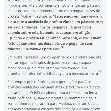
importante. Até o sofrimento emocional de um pássaro
deve ser tratado seriamente. Um dos companheiros do
profeta Muhammad narra:
“Estávamos em uma viagem
e durante a ausência do profeta vimos um pássaro com
seus dois filhotes; nós os pegamos. A mãe ficou
voando sobre nós, batendo suas asas em aflição.
Quando o profeta Muhammad retornou, disse: “Quem
feriu os sentimentos desse pássaro pegando seus
[5]
filhotes? Devolva-os para ela!”
Em outra narrativa, um companheiro do profeta veio até
ele carregando filhotes de pássaro em sua roupa e
mencionou que a mãe os tinha sobrevoado. Foi
[6]
orientado a retornar os filhotes para o mesmo arbusto.
Em tempos pré-islâmicos, as superstições pagãs e
práticas politeístas incluíam atos de tortura e crueldade
aos animais. O Islã condenou isso e colocou um fim a
essas práticas. Quando o profeta Muhammad e seus
companheiros migraram para Medina, notaram que as
pessoas cortavam a corcova dos camelos e a cauda com