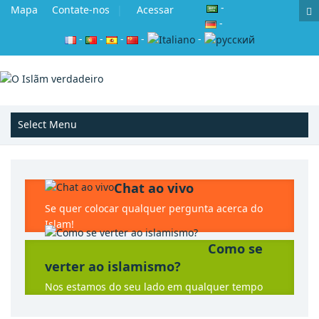
-
Mapa
Contate-nos
Acessar
-
-
-
-
-
-
Chat ao vivo
Se quer colocar qualquer pergunta acerca do
Islam!
Como se
verter ao islamismo?
Nos estamos do seu lado em qualquer tempo