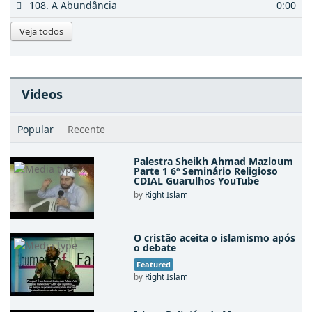
108. A Abundância
0:00
Veja todos
Videos
Popular
Recente
Palestra Sheikh Ahmad Mazloum
Parte 1 6º Seminário Religioso
CDIAL Guarulhos YouTube
by
Right Islam
O cristão aceita o islamismo após
o debate
Featured
by
Right Islam