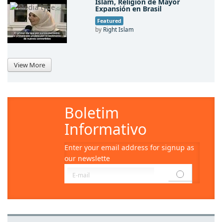
Islam, Religión de Mayor
Expansión en Brasil
Featured
by
Right Islam
View More
Boletim
Informativo
Enter your email address for signup as
our newslette