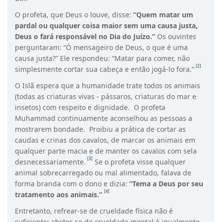
O profeta, que Deus o louve, disse:
“Quem matar um
pardal ou qualquer coisa maior sem uma causa justa,
Deus o fará responsável no Dia do Juízo.”
Os ouvintes
perguntaram: “Ó mensageiro de Deus, o que é uma
causa justa?” Ele respondeu: “Matar para comer, não
[2]
simplesmente cortar sua cabeça e então jogá-lo fora.”
O Islã espera que a humanidade trate todos os animais
(todas as criaturas vivas - pássaros, criaturas do mar e
insetos) com respeito e dignidade. O profeta
Muhammad continuamente aconselhou as pessoas a
mostrarem bondade. Proibiu a prática de cortar as
caudas e crinas dos cavalos, de marcar os animais em
qualquer parte macia e de manter os cavalos com sela
[3]
desnecessariamente.
Se o profeta visse qualquer
animal sobrecarregado ou mal alimentado, falava de
forma branda com o dono e dizia:
“Tema a Deus por seu
[4]
tratamento aos animais.”
Entretanto, refrear-se de crueldade física não é
suficiente; abster-se de crueldade mental é igualmente