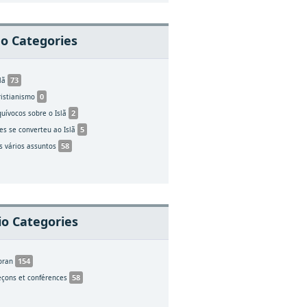
o Categories
73
slã
0
ristianismo
2
quívocos sobre o Islã
5
les se converteu ao Islã
58
s vários assuntos
o Categories
154
oran
58
eçons et conférences