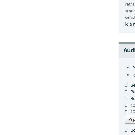
retr
amer
satisf
leia 
Aud
P
R
Be
Be
Be
10
Vej
Be