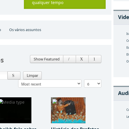
qualquer tempo
Vide
o
Os vários assuntos
I
C
E
E
os
Show Featured
O
Limpar
Audi
C
L