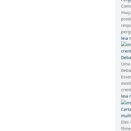
Como
muçu
pred
respo
pergu
leia 
Deba
Uma 
deba
Esse
exis
crent
leia 
Cart
mulh
Eles 
filme