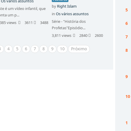
n
Os vários assuntos
by
Right Islam
ste é um vídeo infantil, que
in
Os vários assuntos
onta um p...
Série - "História dos
,385 views
3611
3488
Profetas"Episódio...
3,811 views
2840
2600
3
4
5
6
7
8
9
10
Próximo