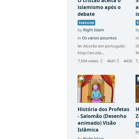
O cristão aceita o
S
islamismo após o
a
debate
i
Featured
F
by
Right Islam
b
in
Os vários assuntos
i
ler Alcorão em português:
S
http://en.isla...
R
7,594 views
4641
4426
7
História dos Profetas
H
- Salomão (Desenho
Z
animado) Visão
F
Islâmica
b
by
Right Islam