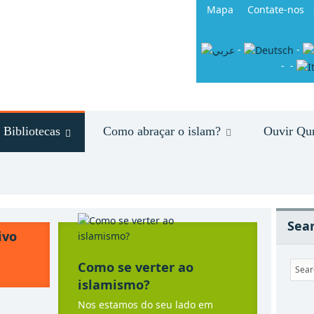
Mapa
Contate-nos
-
-
-
-
Bibliotecas
Como abraçar o islam?
Ouvir Qu
Sear
ivo
Como se verter ao
islamismo?
Nos estamos do seu lado em