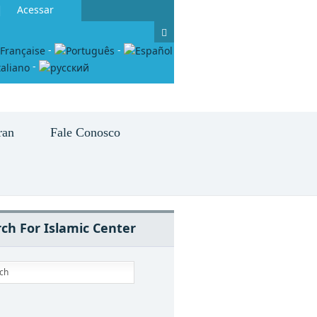
Acessar
-
-
-
ran
Fale Conosco
ch For Islamic Center