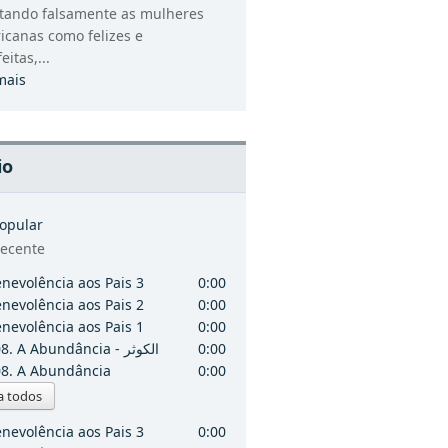
atando falsamente as mulheres
icanas como felizes e
eitas,...
mais
io
opular
ecente
nevolência aos Pais 3
0:00
nevolência aos Pais 2
0:00
nevolência aos Pais 1
0:00
108. A Abundância - الكوثر
0:00
8. A Abundância
0:00
a todos
nevolência aos Pais 3
0:00