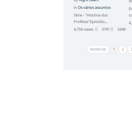
i
in
Os vários assuntos
E
Série - "História dos
c
Profetas"Episódio...
4
4,759 views
3791
3398
Anterior
1
2