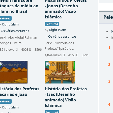
heikh fala sobre
História dos Profetas
taques da midia ao
- Jonas (Desenho
slam no Brasil
animado) Visão
Pale
Islâmica
eatured
y
Right Islam
Featured
by
Right Islam
n
Os vários assuntos
P
in
Os vários assuntos
heikh Abu Abdul Rahman
R
odrigo Oliveira...
Série - "História dos
Profetas"Episódio...
,321 views
4003
3596
4,844 views
4163
3991
istória dos Profetas
História dos Profetas
acarias e João
- Isac (Desenho
animado) Visão
eatured
Islâmica
y
Right Islam
Featured