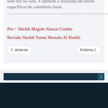
uma vez na vida. E também e realizada em meses
espacificos do calendario lunar.
...................................................................................
Por / Sheikh Magido Abacar Combo
Revisão Sheikh Yunus Mustafa Al Sheikh
Anterior
Próximo