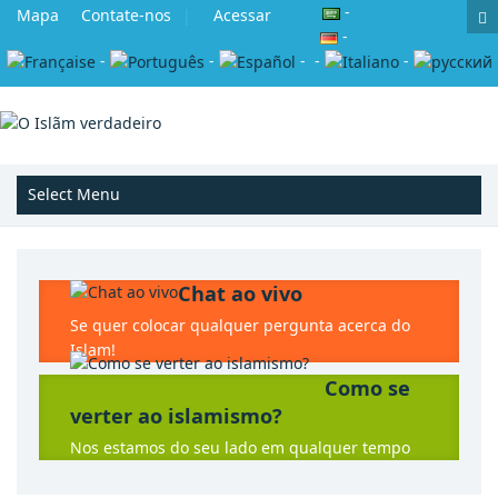
-
Mapa
Contate-nos
Acessar
-
-
-
-
-
-
Chat ao vivo
Se quer colocar qualquer pergunta acerca do
Islam!
Como se
verter ao islamismo?
Nos estamos do seu lado em qualquer tempo