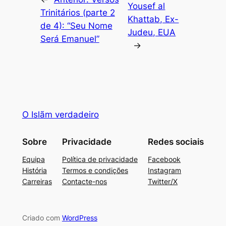
Yousef al
Trinitários (parte 2
Khattab, Ex-
de 4): “Seu Nome
Judeu, EUA
Será Emanuel”
→
O Islãm verdadeiro
Sobre
Privacidade
Redes sociais
Equipa
Política de privacidade
Facebook
História
Termos e condições
Instagram
Carreiras
Contacte-nos
Twitter/X
Criado com
WordPress