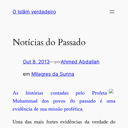
Saltar
O Islãm verdadeiro
para
o
conteúdo
Notícias do Passado
Out 8, 2013
—
Ahmed Abdallah
por
em
Milagres da Sunna
As histórias contadas pelo Profeta
Muhammad dos povos do passado é uma
evidência de sua missão profética.
Uma das mais fortes evidências da verdade do