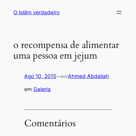
Saltar
O Islãm verdadeiro
para
o
conteúdo
o recompensa de alimentar
uma pessoa em jejum
Ago 10, 2015
—
Ahmed Abdallah
por
em
Galeria
Comentários