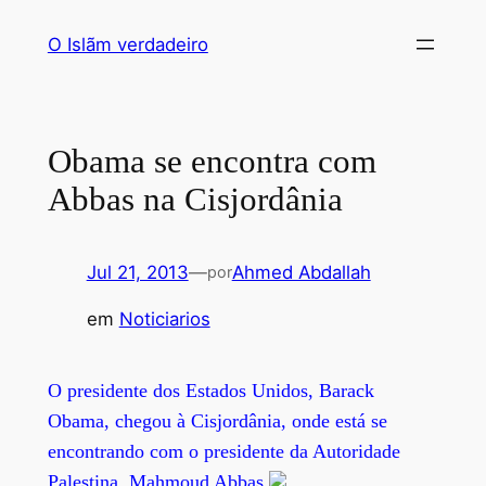
Saltar
O Islãm verdadeiro
para
o
conteúdo
Obama se encontra com
Abbas na Cisjordânia
Jul 21, 2013
—
Ahmed Abdallah
por
em
Noticiarios
O presidente dos Estados Unidos, Barack
Obama, chegou à Cisjordânia, onde está se
encontrando com o presidente da Autoridade
Palestina, Mahmoud Abbas.