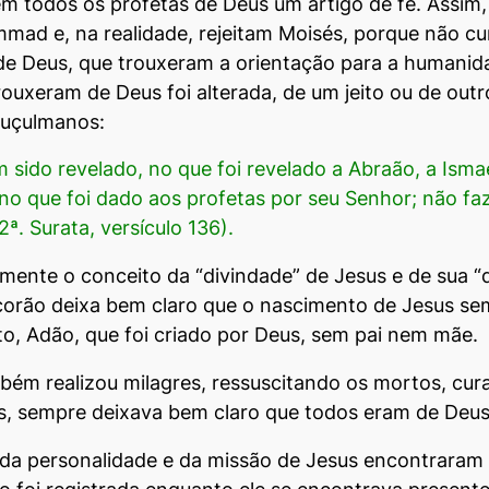
 todos os profetas de Deus um artigo de fé. Assim, 
ad e, na realidade, rejeitam Moisés, porque não c
e Deus, que trouxeram a orientação para a humanida
rouxeram de Deus foi alterada, de um jeito ou de ou
muçulmanos:
sido revelado, no que foi revelado a Abraão, a Ismael
 no que foi dado aos profetas por seu Senhor; não fa
. Surata, versículo 136).
amente o conceito da “divindade” de Jesus e de sua “
corão deixa bem claro que o nascimento de Jesus sem
to, Adão, que foi criado por Deus, sem pai nem mãe.
bém realizou milagres, ressuscitando os mortos, cur
, sempre deixava bem claro que todos eram de Deus
o da personalidade e da missão de Jesus encontraram