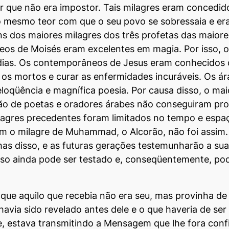
r que não era impostor. Tais milagres eram concedi
do mesmo teor com que o seu povo se sobressaia e e
uns dos maiores milagres dos três profetas das maiore
eos de Moisés eram excelentes em magia. Por isso, o
dias. Os contemporâneos de Jesus eram conhecidos 
r os mortos e curar as enfermidades incuráveis. Os 
qüência e magnífica poesia. Por causa disso, o ma
ião de poetas e oradores árabes não conseguiram prod
ilagres precedentes foram limitados no tempo e espa
m o milagre de Muhammad, o Alcorão, não foi assim. 
s disso, e as futuras gerações testemunharão a sua
 Isso ainda pode ser testa­do e, conseqüentemente, po
 que aquilo que recebia não era seu, mas provinha d
a sido revelado antes dele e o que haveria de ser r
e, estava transmitindo a Mensagem que lhe fora conf