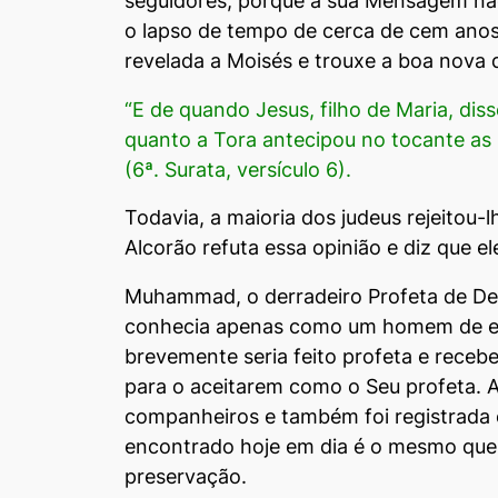
seguidores, porque a sua Mensagem não 
o lapso de tempo de cerca de cem anos. 
revelada a Moisés e trouxe a boa nova 
“E de quando Jesus, filho de Maria, dis
quanto a Tora antecipou no to­cante as
(6ª. Surata, versículo 6).
Todavia, a maioria dos judeus rejeitou-
Alcorão refuta essa opinião e diz que e
Muhammad, o derradeiro Profeta de Deu
conhecia apenas como um homem de exce
brevemente seria feito profeta e receb
para o aceitarem como o Seu profeta. A
companheiros e também foi registrada 
encontrado hoje em dia é o mesmo que fo
preservação.