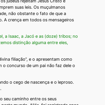
os judeus rejeitam Jesus Cristo e
umprem suas leis. Os muçulmanos
de, não obstante o fato de que a
tro. A crença em todos os mensageiros
, a Isaac, a Jacó e as (doze) tribos; no
zemos distinção alguma entre eles,
divina filiação”, e o apresentam como
 o concurso de um pai não faz dele o
ando o cego de nascença e o leproso.
.
 o seu caminho entre os seus