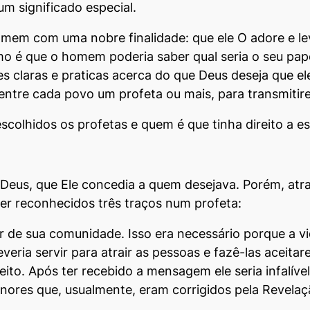
um significado especial.
omem com uma nobre finalidade: que ele O adore e le
 é que o homem poderia saber qual seria o seu papel 
s claras e praticas acerca do que Deus deseja que el
 dentre cada povo um profeta ou mais, para transmit
colhidos os profetas e quem é que tinha direito a e
Deus, que Ele concedia a quem desejava. Porém, atra
er reconhecidos três traços num profeta:
r de sua comunidade. Isso era necessário porque a vi
everia servir para atrair as pessoas e fazê-las acei
eito. Após ter recebido a mensagem ele seria infalív
nores que, usualmente, eram corrigidos pela Revelaç