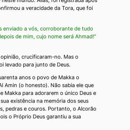
neste mundo. Aliás, foi registrada apos
onfirmou a veracidade da Tora, que foi
us enviado a vós, corroborante de tudo
 depois de mim, cujo nome será Ahmad!”
a opinião, crucificaram-no. Mas o
oi levado para junto de Deus.
quarenta anos o povo de Makka o
 Amin (o honesto). Não sabia ele que
 de Makka para adorarem o único Deus e
 sua existência na memória dos seus
, pedras e couros. Portanto, o Alcorão
ois o Próprio Deus garantiu a sua