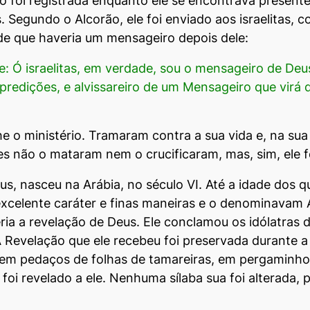
foi registrada enquanto ele se encontrava presente 
Segundo o Alcorão, ele foi enviado aos israelitas, c
de que haveria um mensageiro depois dele:
se: Ó israelitas, em verdade, sou o mensageiro de De
 predições, e alvissareiro de um Mensageiro que virá
lhe o ministério. Tramaram contra a sua vida e, na su
les não o mataram nem o crucificaram, mas, sim, ele f
s, nasceu na Arábia, no século VI. Até a idade dos 
lente caráter e finas maneiras e o denominavam Al
eria a revelação de Deus. Ele conclamou os idólatras
 Revelação que ele recebeu foi preservada durante a
em pedaços de folhas de tamareiras, em pergaminhos
i revelado a ele. Nenhuma sílaba sua foi alterada, p