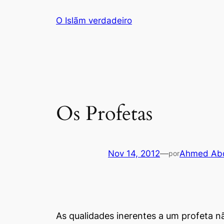
Saltar
O Islãm verdadeiro
para
o
conteúdo
Os Profetas
Nov 14, 2012
—
Ahmed Abd
por
As qualidades inerentes a um profeta nã